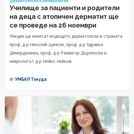
Дерматология и Венерология
Училище за пациенти и родители
на деца с атопичен дерматит ще
се проведе на 26 ноември
Лекции ще изнесат водещите дерматолози в страната
проф. д-р Николай Цанков, проф. д-р Здравка
Демерджиева, проф. д-р Развигор Дърленски и
неврологът д-р Нейко Нейков
УМБАЛ Токуда