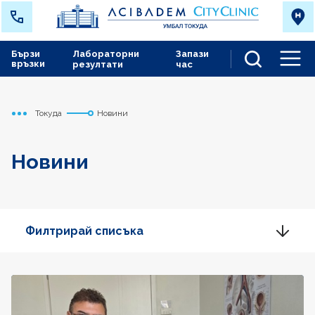
Бързи
Лабораторни
Запази
връзки
резултати
час
Men
Токуда
Новини
Начало
Новини
Филтрирай списъка