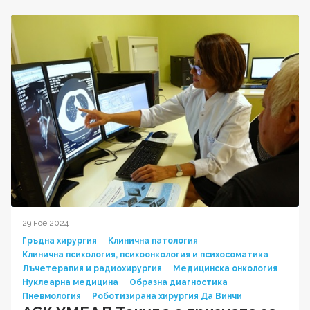
29 ное 2024
Гръдна хирургия
Клинична патология
Клинична психология, психоонкология и психосоматика
Лъчетерапия и радиохирургия
Медицинска онкология
Нуклеарна медицина
Образна диагностика
Пневмология
Роботизирана хирургия Да Винчи