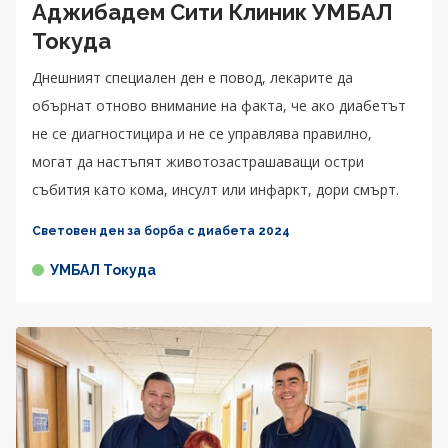
Аджибадем Сити Клиник УМБАЛ
Токуда
Днешният специален ден е повод, лекарите да
обърнат отново внимание на факта, че ако диабетът
не се диагностицира и не се управлява правилно,
могат да настъпят животозастрашаващи остри
събития като кома, инсулт или инфаркт, дори смърт.
Световен ден за борба с диабета 2024
УМБАЛ Токуда