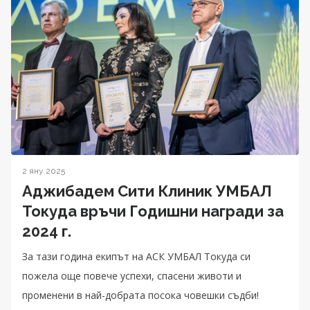
2 яну 2025
Аджибадем Сити Клиник УМБАЛ
Токуда връчи Годишни награди за
2024 г.
За тази година екипът на АСК УМБАЛ Токуда си
пожела още повече успехи, спасени животи и
променени в най-добрата посока човешки съдби!