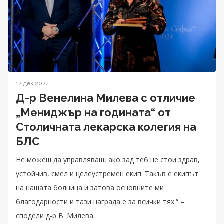
12 дек 2024
Д-р Венелина Милева с отличие
„Мениджър на годината“ от
Столичната лекарска колегия на
БЛС
Не можеш да управляваш, ако зад теб не стои здрав,
устойчив, смел и целеустремен екип. Такъв е екипът
на нашата болница и затова основните ми
благодарности и тази награда е за всички тях.“ –
сподели д-р В. Милева.