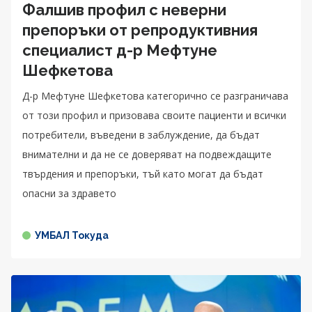
Фалшив профил с неверни
препоръки от репродуктивния
специалист д-р Мефтуне
Шефкетова
Д-р Мефтуне Шефкетова категорично се разграничава
от този профил и призовава своите пациенти и всички
потребители, въведени в заблуждение, да бъдат
внимателни и да не се доверяват на подвеждащите
твърдения и препоръки, тъй като могат да бъдат
опасни за здравето
УМБАЛ Токуда