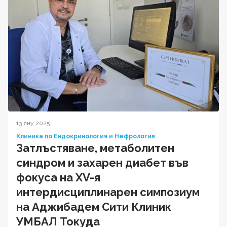
13 яну 2025
Клиника по Ендокринология и Нефрология
Затлъстяване, метаболитен
синдром и захарен диабет във
фокуса на XV-я
интердисциплинарен симпозиум
на Аджибадем Сити Клиник
УМБАЛ Токуда