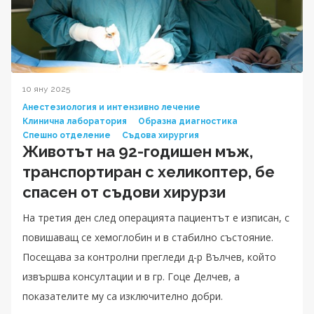
10 яну 2025
Анестезиология и интензивно лечение
Клинична лаборатория
Образна диагностика
Спешно отделение
Съдова хирургия
Животът на 92-годишен мъж,
транспортиран с хеликоптер, бе
спасен от съдови хирурзи
На третия ден след операцията пациентът е изписан, с
повишаващ се хемоглобин и в стабилно състояние.
Посещава за контролни прегледи д-р Вълчев, който
извършва консултации и в гр. Гоце Делчев, а
показателите му са изключително добри.