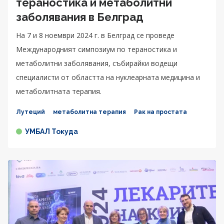
тераностика и метаболитни
заболявания в Белград
На 7 и 8 ноември 2024 г. в Белград се проведе
Международният симпозиум по тераностика и
метаболитни заболявания, събирайки водещи
специалисти от областта на нуклеарната медицина и
метаболитната терапия.
Лутеций
метаболитна терапия
Рак на простата
УМБАЛ Токуда