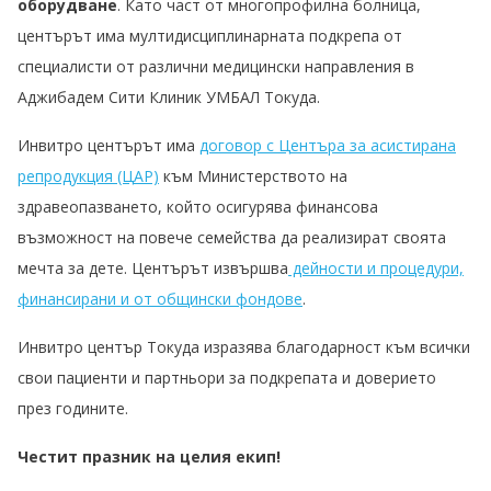
оборудване
. Като част от многопрофилна болница,
центърът има мултидисциплинарната подкрепа от
специалисти от различни медицински направления в
Аджибадем Сити Клиник УМБАЛ Токуда.
Инвитро центърът има
договор с Центъра за асистирана
репродукция (ЦАР)
към Министерството на
здравеопазването, който осигурява финансова
възможност на повече семейства да реализират своята
мечта за дете. Центърът извършва
дейности и процедури,
финансирани и от общински фондове
.
Инвитро център Токуда изразява благодарност към всички
свои пациенти и партньори за подкрепата и доверието
през годините.
Честит празник на целия екип!