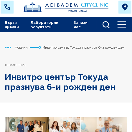
Бързи
Лабораторни
Запази
връзки
резултати
час
Men
Новини
Инвитро център Токуда празнува 6-и рожден ден
Начало
Токуда
10 юли 2024
Инвитро център Токуда
празнува 6-и рожден ден