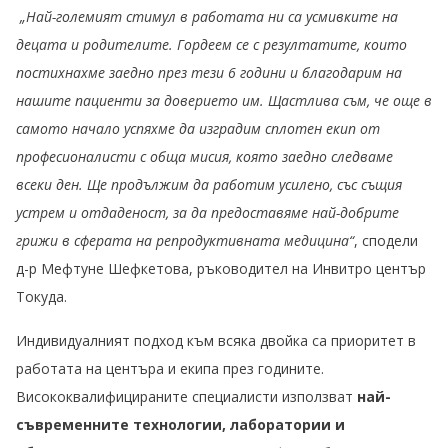
„Най-големият стимул в работата ни са усмивките на
децата и родителите. Гордеем се с резултатите, които
постихнахме заедно през тези 6 години и благодарим на
нашите пациенти за доверието им. Щастлива съм, че още в
самото начало успяхме да изградим сплотен екип от
професионалисти с обща мисия, която заедно следваме
всеки ден. Ще продължим да работим усилено, със същия
устрем и отдаденост, за да предоставяме най-добрите
грижи в сферата на репродуктивната медицина“
, сподели
д-р Мефтуне Шефкетова, ръководител на Инвитро център
Токуда.
Индивидуалният подход към всяка двойка са приоритет в
работата на центъра и екипа през годините.
Висококвалифицираните специалисти използват
най-
съвременните
технологии, лаборатории и