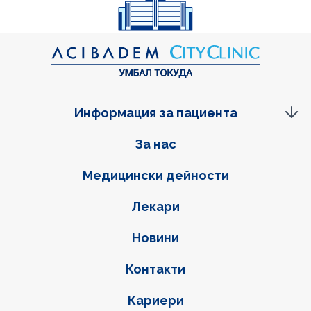
Информация за пациента
Фуутер навигация
За нас
Медицински дейности
Лекари
Новини
Контакти
Кариери