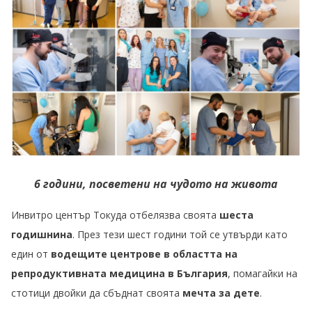
6 години, посветени на чудото на живота
Инвитро център Токуда отбелязва своята
шеста
годишнина
. През тези шест години той се утвърди като
един от
водещите центрове в областта на
репродуктивната медицина в България
, помагайки на
стотици двойки да сбъднат своята
мечта за дете
.