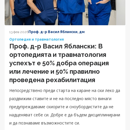
13 фев 2026
Проф. д-р Васил Яблански, дм
Ортопедия и травматология
Проф. д-р Васил Яблански: В
ортопедията и травматология
успехът е 50% добра операция
или лечение и 50% правилно
проведена рехабилитация
Непосредствено преди старта на каране на ски леко да
раздвижим ставите и не на последно място винаги
предупреждаваме скиорите и сноубордистите да не
надценяват себе си. Добре е да бъдем дисциплинирани
и да познаваме възможностите си.