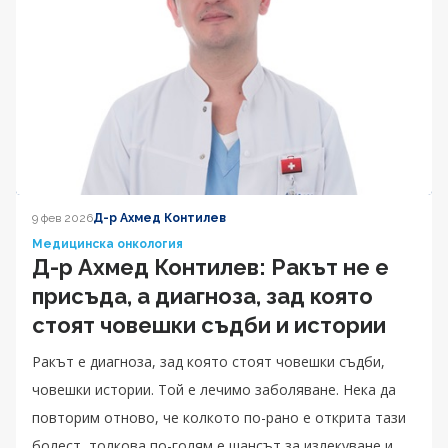
9 фев 2026
Д-р Ахмед Контилев
Медицинска онкология
Д-р Ахмед Контилев: Ракът не е
присъда, а диагноза, зад която
стоят човешки съдби и истории
Ракът е диагноза, зад която стоят човешки съдби,
човешки истории. Той е лечимо заболяване. Нека да
повторим отново, че колкото по-рано е открита тази
болест, толкова по-голям е шансът за излекуване и