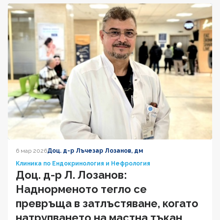
6 мар 2026
Доц. д-р Лъчезар Лозанов, дм
Клиника по Ендокринология и Нефрология
Доц. д-р Л. Лозанов:
Наднорменото тегло се
превръща в затлъстяване, когато
натрупването на мастна тъкан