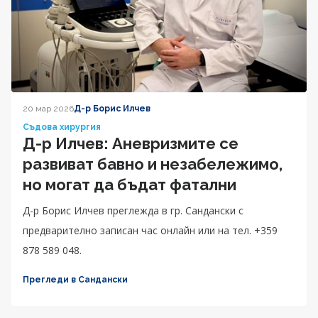
20 мар 2026
Д-р Борис Илчев
Съдова хирургия
Д-р Илчев: Аневризмите се
развиват бавно и незабележимо,
но могат да бъдат фатални
Д-р Борис Илчев преглежда в гр. Сандански с
предварително записан час онлайн или на тел. +359
878 589 048.
Прегледи в Сандански