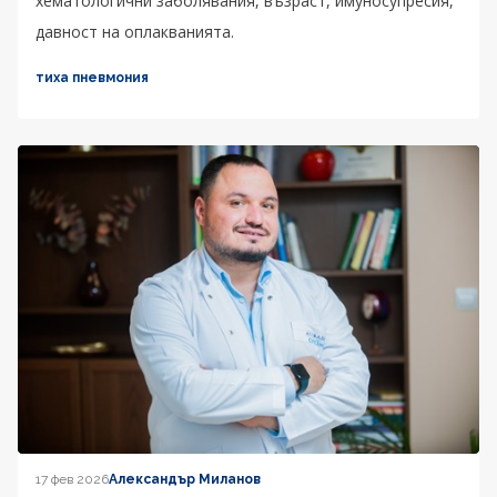
хематологични заболявания, възраст, имуносупресия,
давност на оплакванията.
тиха пневмония
17 фев 2026
Александър Миланов