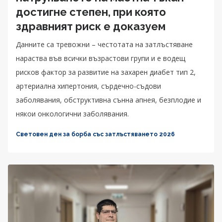
достигне степен, при която
здравният риск е доказуем
Данните са тревожни – честотата на затлъстяване
нараства във всички възрастови групи и е водещ
рисков фактор за развитие на захарен диабет тип 2,
артериална хипертония, сърдечно-съдови
заболявания, обструктивна сънна апнея, безплодие и
някои онкологични заболявания.
Световен ден за борба със затлъстяването 2026