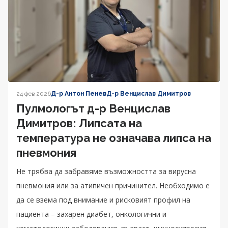
24 фев 2026
Д-р Антон Пенев
Д-р Венцислав Димитров
Пулмологът д-р Венцислав
Димитров: Липсата на
температура не означава липса на
пневмония
Не трябва да забравяме възможността за вирусна
пневмония или за атипичен причинител. Необходимо е
да се взема под внимание и рисковият профил на
пациента – захарен диабет, онкологични и