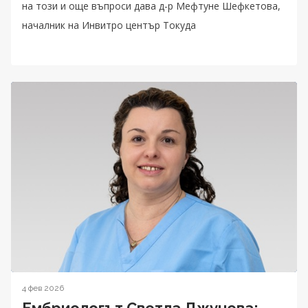
на този и още въпроси дава д-р Мефтуне Шефкетова,
началник на Инвитро център Токуда
4 фев 2026
Ембриологът Светла Джунева: