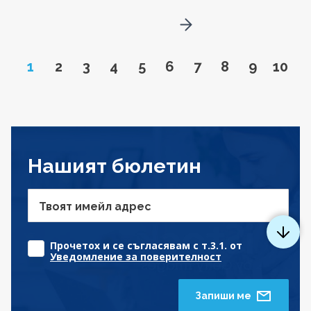
Go to next page
Page
Go to page
Go to page
Go to page
Go to page
Go to page
Go to page
Go to page
Go to pa
Go to
1
2
3
4
5
6
7
8
9
10
Нашият бюлетин
Твоят имейл адрес
Прочетох и се съгласявам с т.3.1. от
Уведомление за поверителност
Запиши ме