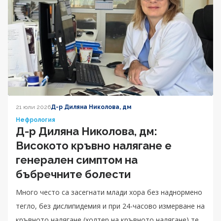
21 юли 2026
Д-р Диляна Николова, дм
Нефрология
Д-р Диляна Николова, дм:
Високото кръвно налягане е
генерален симптом на
бъбречните болести
Много често са засегнати млади хора без наднормено
тегло, без дислипидемия и при 24-часово измерване на
кръвното налягане (холтер на кръвното налягане) те