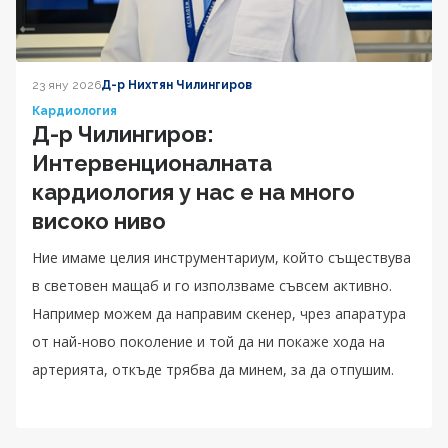
23 яну 2026
Д-р Нихтян Чилингиров
Кардиология
Д-р Чилингиров:
Интервенционалната
кардиология у нас е на много
високо ниво
Ние имаме целия инструментариум, който съществува
в световен мащаб и го използваме съвсем активно.
Например можем да направим скенер, чрез апаратура
от най-ново поколение и той да ни покаже хода на
артерията, откъде трябва да минем, за да отпушим.