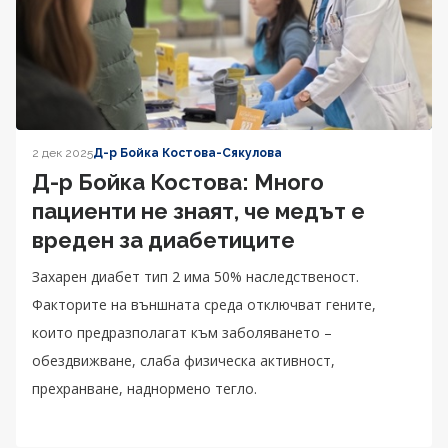
2 дек 2025
Д-р Бойка Костова-Сякулова
Д-р Бойка Костова: Много
пациенти не знаят, че медът е
вреден за диабетиците
Захарен диабет тип 2 има 50% наследственост.
Факторите на външната среда отключват гените,
които предразполагат към заболяването –
обездвижване, слаба физическа активност,
прехранване, наднормено тегло.