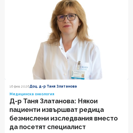
16 фев 2026
Доц. д-р Таня Златанова
Медицинска онкология
Д-р Таня Златанова: Някои
пациенти извършват редица
безмислени изследвания вместо
да посетят специалист