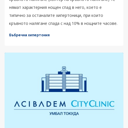
нямат характерния нощен спад в него, което е
типично за останалите хипертоници, при които
кръвното налягане спада с над 10% в нощните часове.
Бъбречна хипертония