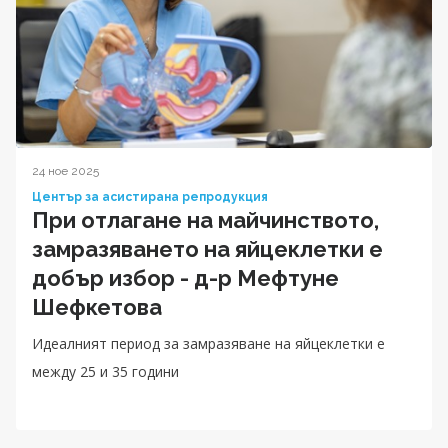
24 ное 2025
Център за асистирана репродукция
При отлагане на майчинството,
замразяването на яйцеклетки е
добър избор - д-р Мефтуне
Шефкетова
Идеалният период за замразяване на яйцеклетки е
между 25 и 35 години