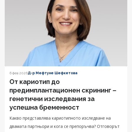
6 фев 2026
Д-р Мефтуне Шефкетова
От кариотип до
предимплантационен скрининг –
генетични изследвания за
успешна бременност
Какво представлява кариотипното изследване на
двамата партньори и кога се препоръчва? Отговорът