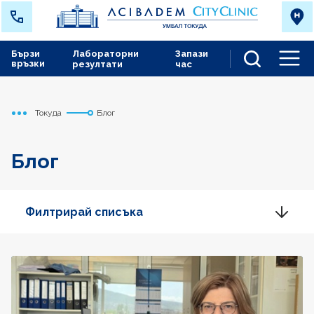
Бързи
Лабораторни
Запази
връзки
резултати
час
Men
Токуда
Блог
Начало
Блог
Филтрирай списъка