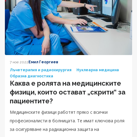
7 ное 2022
Емил Георгиев
Лъчетерапия и радиохирургия
Нуклеарна медицина
Образна диагностика
Каква е ролята на медицинските
физици, които остават „скрити“ за
пациентите?
Медицинските физици работят пряко с всички
професионалисти в болницата. Те имат ключова роля
за осигуряване на радиационна защита на