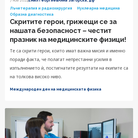
7 ное 2024
Емил Георгиев
Анна Загорска, дф
Лъчетерапия и радиохирургия
Нуклеарна медицина
Образна диагностика
Скритите герои, грижещи се за
нашата безопасност – честит
празник на медицинските физици!
Те са скрити герои, които имат важна мисия и именно
поради факта, че полагат непрестанни усилия в
изпълнението ѝ, постигнатите резултати на екипите са
на толкова високо ниво.
Международен ден на медицинската физика