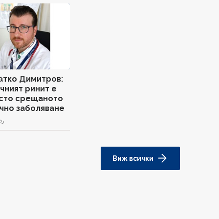
атко Димитров:
чният ринит е
сто срещаното
чно заболяване
25
Виж всички