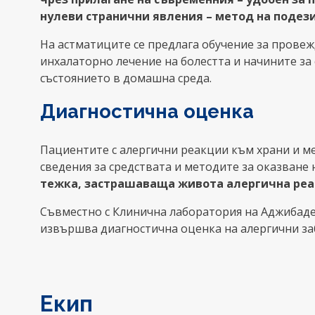
нулеви странични явления – метод на подез
На астматиците се предлага обучение за прове
инхалаторно лечение на болестта и начините за
състоянието в домашна среда.
Диагностична оценка
Пациентите с алергични реакции към храни и м
сведения за средствата и методите за оказване
тежка, застрашаваща живота алергична реа
Съвместно с Клинична лаборатория на Аджибад
извършва диагностична оценка на алергични з
Екип