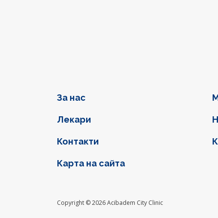
Фуутер навигация
За нас
М
Лекари
Н
Контакти
К
Карта на сайта
Social l
Copyright © 2026 Acibadem City Clinic