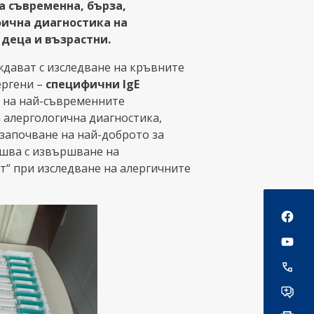
а съвременна, бърза,
фична диагностика на
деца и възрастни.
дават с изследване на кръвните
ергени –
специфични IgE
е на най-съвременните
 алергологична диагностика,
 започване на най-доброто за
ршва с извършване на
т“ при изследване на алергичните
Social