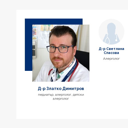
Д-р Светлана
Спасова
Алерголог
Д-р Златко Димитров
педиатър, алерголог, детски
алерголог