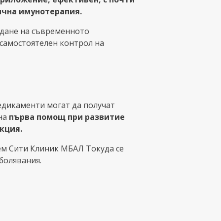
ична имунотерапия.
ждане на съвременното
 самостоятелен контрол на
едикаменти могат да получат
 на
първа помощ при развитие
кция.
ем Сити Клиник МБАЛ Токуда се
аболявания.