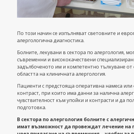
По този начин се изпълняват световните и евро
алергологична диагностика.
Болните, лекувани в сектора по алергология, мо
съвременни и висококачествени специализирани
задълбоченото им и компетентно тълкуване от с
областта на клиничната алергология.
Пациенти с предстояща оперативна намеса или 
контраст, при които има данни за налична алерги
чувствителност към упойки и контрасти и да п
подготовка.
В сектора по алергология болните с алергич
имат възможност да провеждат лечение на п
чрез прилагане на съвременния – удобен за 