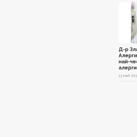
Д-р Зл
Алерги
най-че
алерги
13 май 20