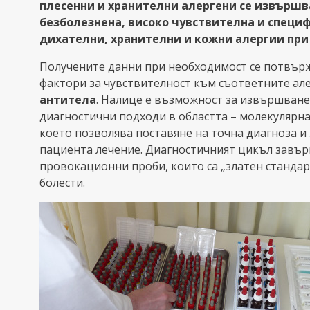
плесенни и хранителни алергени се извършв
безболезнена, високо чувствителна и специ
дихателни, хранителни и кожни алергии при 
Получените данни при необходимост се потвърж
фактори за чувствителност към съответните ал
антитела
. Налице е възможност за извършван
диагностични подходи в областта – молекулярна
което позволява поставяне на точна диагноза и
пациента лечение. Диагностичният цикъл завъ
провокационни проби, които са „златен стандар
болести.