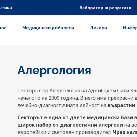
Лабораторни резултати
олници
нас
Медицински дейности
Лекари
Инфор
Алергология
Секторът по Алергология на Аджибадем Сити Кл
началото на 2009 година. В него има прекрасни
лечебно-диагностичната дейност на
възрастни 
Секторът е една от двете медицински бази в
широк набор от диагностични алергени
на во
европейски и световен производител.
Чрез нал