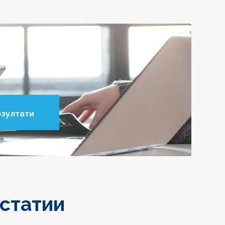
езултати
 статии