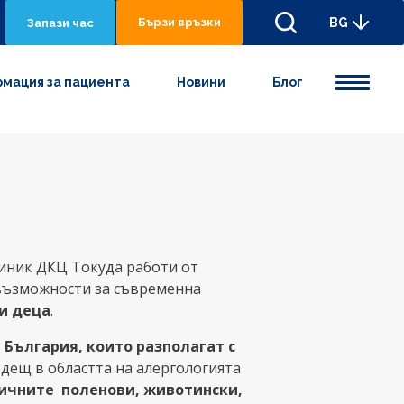
Бързи връзки
BG
Запази час
мация за пациента
Новини
Блог
иник ДКЦ Токуда работи от
 възможности за съвременна
и деца
.
 България, които разполагат с
дещ в областта на алергологията
ичните поленови, животински,