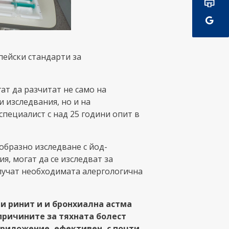
пейски стандарти за
гат да разчитат не само на
 изследвания, но и на
пециалист с над 25 години опит в
образно изследване с йод-
я, могат да се изследват за
олучат необходимата алергологична
ни ринит и и бронхиална астма
ричините за тяхната болест
приложение, ефективен, с почти