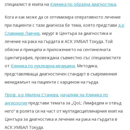
специалист в екипа на
Клиника по образна диагностика
.
Кога и как може да се оптимизира оперативното лечение
при пациенти с тази диагноза бе тема, която представи
д-р
Славимир Лавчев
, хирург в Центъра за диагностика и
лечение на рака на гърдата в АСК УМБАЛ Токуда. Той
обясни и принципа и приложението на сентинелната
сцинтиграфия, провеждана съвместно със специалистите
от
Клиника по нуклеарна медицина
. Методика,
представляваща диагностичен стандарт в съвременния
мениджмънт на пациенти с карцином на гърда.
Проф. д-р Милена Станева
,
началник на Клиника по
ангиология
представи темата за „QoL: Лимфедем и отвъд
него“ в ролята си на част от мултидисциплинарния екип на
Центъра за диагностика и лечение на рака на гърдата в
АСК УМБАЛ Токуда.