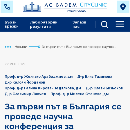
Бързи
Лабораторни
Запази
връзки
резултати
час
Men
Новини
За първи път в България се проведе научна
Начало
Токуда
конференция за съвременното лечение на рака на
гърдата, лицензирана от Европейското дружество
по медицинска онкология
22 юни 2024
Проф. д-р Желязко Арабаджиев, дм
Д-р Елиз Тазимова
Д-р Калоян Йорданов
Проф. д-р Галина Кирова-Недялкова, дм
Д-р Слави Бизьоков
Д-р Славимир Лавчев
Проф. д-р Милена Станева, дм
За първи път в България се
проведе научна
конференция за