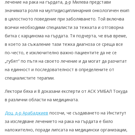
лечение на рака на гърдата, д-р Милева представи
значимата роля на мултидисциплинарния онкологичен екип
в цялостното поведение при заболяването. Той включва
всички необходими специалисти за тежката и отговорна
битка с карцинома на гърдата. Тя подчерта, че във време,
в което за съжаление тази тежка диагноза се среща все
по-често, е изключително важно пациентите да не се
„губят“ по пътя на своето лечение и да могат да разчитат
на единност и последователност в определените от
специалистите терапии.
Лектори бяха и 8 доказани експерти от АСК УМБАЛ Токуда
в различни области на медицината.
Доц. д-р Арабаджиев
посочи, че създаването на Институт
за изследване лечението на рака на гърдата е било
наложително, поради липсата на медицински организации,