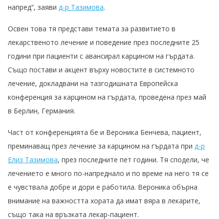
напред“, заяви
д-р Тазимова
.
Освен това тя представи темата за развитието в
лекарственото лечение и поведение през последните 25
години при пациенти с авансирал карцином на гърдата.
Също постави и акцент върху новостите в системното
лечение, докладвани на тазгодишната Европейска
конференция за карцином на гърдата, проведена през май
в Берлин, Германия.
Част от конференцията бе и Вероника Бенчева, пациент,
преминаващ през лечение за карцином на гърдата при
д-р
Елиз Тазимова
, през последните пет години. Тя сподели, че
лечението е много по-напреднало и по време на него тя се
е чувствала добре и дори е работила. Вероника обърна
внимание на важността хората да имат вяра в лекарите,
също така на връзката лекар-пациент.