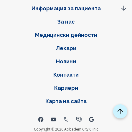
Информация за пациента
Фуутер навигация
За нас
Медицински дейности
Лекари
Новини
Контакти
Кариери
Карта на сайта
Social links
Copyright © 2026 Acibadem City Clinic