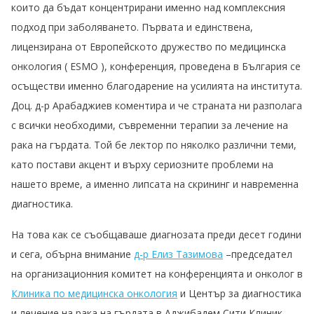
които да бъдат концентрирани именно над комплексния
подход при заболяването. Първата и единствена,
лицензирана от Европейското дружество по медицинска
онкология ( ESMO ), конференция, проведена в България се
осъществи именно благодарение на усилията на института.
Доц. д-р Арабаджиев коментира и че страната ни разполага
с всички необходими, съвременни терапии за лечение на
рака на гърдата. Той бе лектор по няколко различни теми,
като постави акцент и върху сериозните проблеми на
нашето време, а именно липсата на скрининг и навременна
диагностика.
На това как се съобщаваше диагнозата преди десет години
и сега, обърна внимание
д-р Елиз Тазимова
–председател
на организационния комитет на конференцията и онколог в
Клиника по медицинска онкология
и Център за диагностика
и лечение на рака на гърдата в Аджибадем Сити Клиник