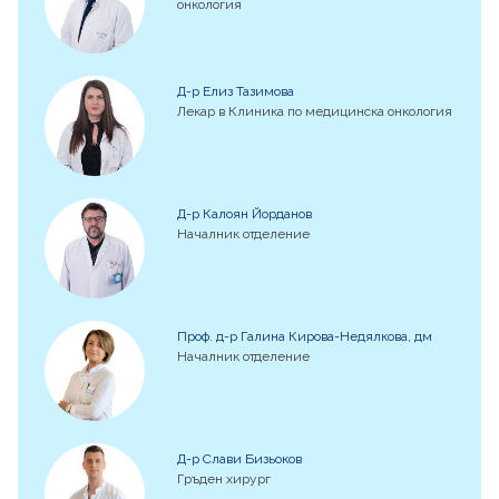
онкология
Д-р Елиз Тазимова
Лекар в Клиника по медицинска онкология
Д-р Калоян Йорданов
Началник отделение
Проф. д-р Галина Кирова-Недялкова, дм
Началник отделение
Д-р Слави Бизьоков
Гръден хирург