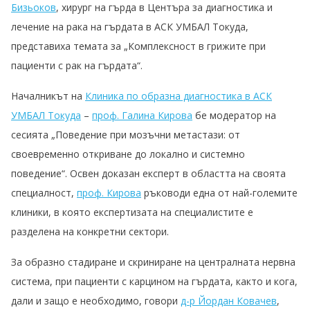
Бизьоков
, хирург на гърда в Центъра за диагностика и
лечение на рака на гърдата в АСК УМБАЛ Токуда,
представиха темата за „Комплексност в грижите при
пациенти с рак на гърдата“.
Началникът на
Клиника по образна диагностика в АСК
УМБАЛ Токуда
–
проф. Галина Кирова
бе модератор на
сесията „Поведение при мозъчни метастази: от
своевременно откриване до локално и системно
поведение“. Освен доказан експерт в областта на своята
специалност,
проф. Кирова
ръководи една от най-големите
клиники, в която експертизата на специалистите е
разделена на конкретни сектори.
За образно стадиране и скриниране на централната нервна
система, при пациенти с карцином на гърдата, както и кога,
дали и защо е необходимо, говори
д-р Йордан Ковачев
,