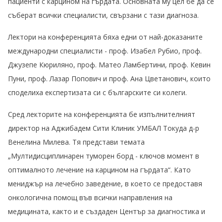
пациенти с карцином на гърдата. Основната му цел бе да се
съберат всички специалисти, свързани с тази диагноза.
Лектори на конференцията бяха едни от най-доказаните
международни специалисти - проф. Изабел Рубио, проф.
Джузепе Кюриляно, проф. Матео Ламбертини, проф. Кевин
Пуни, проф. Лазар Попович и проф. Ана Цветанович, които
споделиха експертизата си с българските си колеги.
Сред лекторите на конференцията бе изпълнителният
директор на Аджибадем Сити Клиник УМБАЛ Токуда д-р
Венелина Милева. Тя представи темата
„Мултидисциплинарен туморен борд - ключов момент в
оптималното лечение на карцином на гърдата“. Като
мениджър на лечебно заведение, в което се предоставя
онкологична помощ във всички направления на
медицината, както и е създаден Център за диагностика и