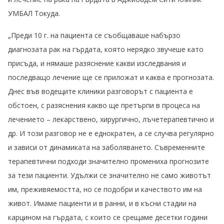
УМБАЛ Токуда.
„Преди 10 г. на пациента се съобщаваше набързо
диагнозата рак на гърдата, която нерядко звучеше като
присъда, и нямаше разяснение какви изследвания и
последващо лечение ще се приложат и каква е прогнозата.
Днес във водещите клиники разговорът с пациента е
обстоен, с разяснения какво ще претърпи в процеса на
лечението – лекарствено, хирургично, лъчетерапевтично и
др. И този разговор не е еднократен, а се случва регулярно
и зависи от динамиката на заболяването. Съвременните
терапевтични подходи значително промениха прогнозите
за тези пациенти. Удължи се значително не само животът
им, преживяемостта, но се подобри и качеството им на
живот. Имаме пациенти и в ранни, и в късни стадии на
карцином на гърдата, с които се срещаме десетки години