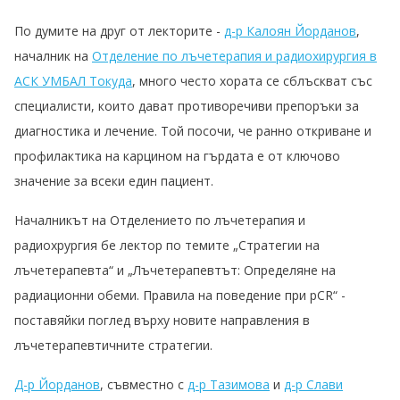
По думите на друг от лекторите -
д-р Калоян Йорданов
,
началник на
Отделение по лъчетерапия и радиохирургия в
АСК УМБАЛ Токуда
, много често хората се сблъскват със
специалисти, които дават противоречиви препоръки за
диагностика и лечение. Той посочи, че ранно откриване и
профилактика на карцином на гърдата е от ключово
значение за всеки един пациент.
Началникът на Отделението по лъчетерапия и
радиохрургия бе лектор по темите „Стратегии на
лъчетерапевта“ и „Лъчетерапевтът: Определяне на
радиационни обеми. Правила на поведение при pCR“ -
поставяйки поглед върху новите направления в
лъчетерапевтичните стратегии.
Д-р Йорданов
, съвместно с
д-р Тазимова
и
д-р Слави