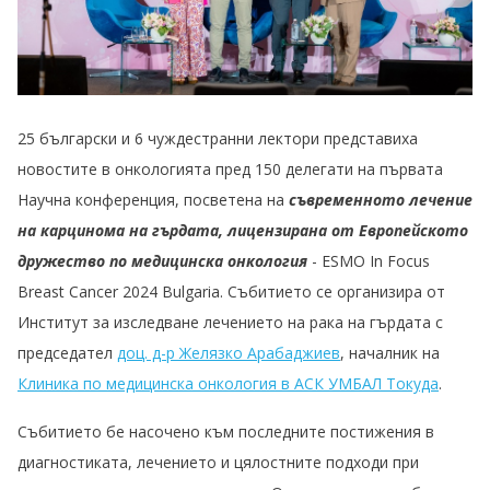
25 български и 6 чуждестранни лектори представиха
новостите в онкологията пред 150 делегати на първата
Научна конференция, посветена на
съвременното лечение
на карцинома на гърдата, лицензирана от Европейското
дружество по медицинска онкология
- ESMO In Focus
Breast Cancer 2024 Bulgaria. Събитието се организира от
Институт за изследване лечението на рака на гърдата с
председател
доц. д-р Желязко Арабаджиев
, началник на
Клиника по медицинска онкология в АСК УМБАЛ Токуда
.
Събитието бе насочено към последните постижения в
диагностиката, лечението и цялостните подходи при