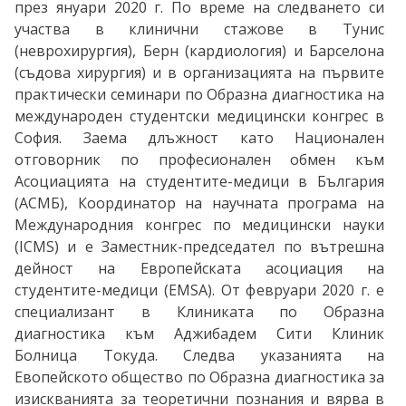
през януари 2020 г. По време на следването си
участва в клинични стажове в Тунис
(неврохирургия), Берн (кардиология) и Барселона
(съдова хирургия) и в организацията на първите
практически семинари по Образна диагностика на
международен студентски медицински конгрес в
София. Заема длъжност като Национален
отговорник по професионален обмен към
Асоциацията на студентите-медици в България
(АСМБ), Координатор на научната програма на
Международния конгрес по медицински науки
(ICMS) и е Заместник-председател по вътрешна
дейност на Европейската асоциация на
студентите-медици (EMSA). От февруари 2020 г. е
специализант в Клиниката по Образна
диагностика към Аджибадем Сити Клиник
Болница Токуда. Следва указанията на
Евопейското общество по Образна диагностика за
изискванията за теоретични познания и вярва в