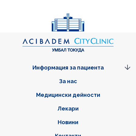
Информация за пациента
Фуутер навигация
За нас
Медицински дейности
Лекари
Новини
Контакти