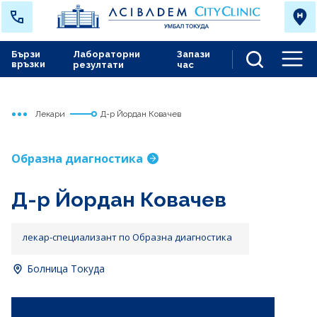
Бързи
Лабораторни
Запази
връзки
резултати
час
Men
Лекари
Д-р Йордан Ковачев
Начало
Токуда
Образна диагностика
Д-р Йордан Ковачев
лекар-специализант по Образна диагностика
Болница Токуда