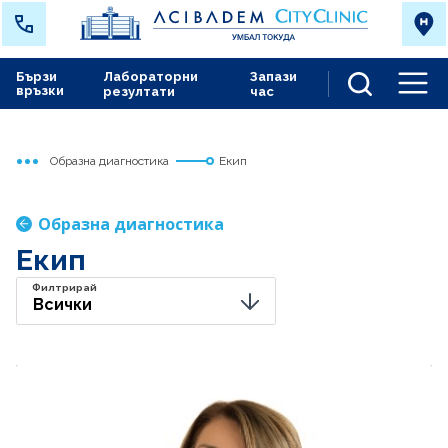
Бързи
Лабораторни
Запази
връзки
резултати
час
Men
Образна диагностика
Екип
Начало
Токуда
Медицински дейности
Образна диагностика
Екип
Филтрирай