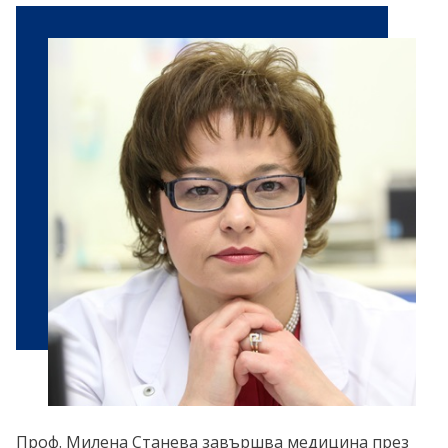
Проф. Милена Станева
завършва медицина през