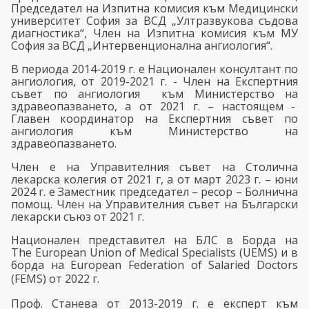
Председател на Изпитна комисия към Медицински
университет София за ВСД „Ултразвукова съдова
диагностика“, Член на Изпитна комисия към МУ
София за ВСД „Интервенционална ангиология“.
В периода 2014-2019 г.
е
Национален консултант по
ангиология, от
2019-2021 г. - Член на Експертния
съвет по ангиология към Министерство на
здравеопазването, а от 2021 г. – настоящем -
Главен координатор на Експертния съвет по
ангиология към Министерство на
здравеопазването.
Член е на Управителния съвет на Столична
лекарска колегия от 2021 г, а от март 2023 г. – юни
2024 г. е Заместник председател – ресор – Болнична
помощ. Член на Управителния съвет на Български
лекарски съюз от 2021 г.
Национален представител на БЛС в Борда на
The
European
Union
of
Medical
Specialists
(
UEMS
) и в
борда на
European
Federation
of
Salaried
Doctors
(
FEMS
)
от 2022 г
.
Проф. Станева от
2013-2019 г. е експерт към