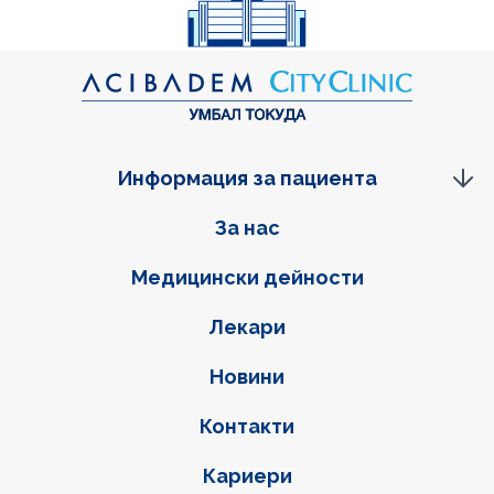
Информация за пациента
Фуутер навигация
За нас
Медицински дейности
Лекари
Новини
Контакти
Кариери