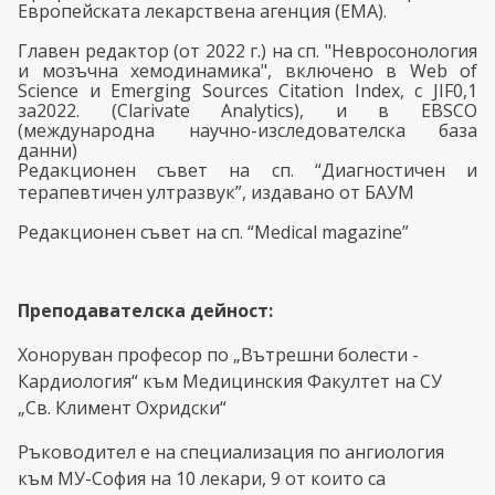
Европейската лекарствена агенция (ЕМА).
Главен редактор (от 2022 г.) на сп. "Невросонология
и
мозъчна хемодинамика", включено в Web of
Science и Emerging Sources Citation Index, с
JIF
0,1
з
a
2022.
(
Clarivate
Analytics
),
и в EBSCO
(международна научно-изследователска база
данни)
Редакционен съвет на сп.
“
Диагностичен и
терапевтичен ултразвук
”, издавано от БАУМ
Редакционен съвет на сп.
“
Medical
magazine
”
Преподавателска дейност:
Хоноруван професор по „Вътрешни болести -
Кардиология“ към Медицинския Факултет на СУ
„Св. Климент Охридски“
Ръководител е на специализация по ангиология
към МУ-София на 10 лекари, 9 от които са