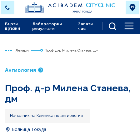
Бързи
Лабораторни
Запази
връзки
резултати
час
Men
Лекари
Проф. д-р Милена Станева, дм
Начало
Токуда
Ангиология
Проф. д-р Милена Станева,
дм
Началник на Клиника по ангиология
Болница Токуда