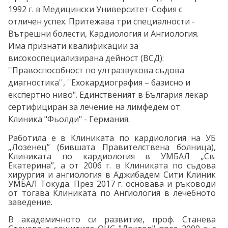
1992 г. в Медицински Университет-София с
отличен успех. Притежава три специалности -
Вътрешни болести, Кардиология и Ангиология.
Има признати квалификации за
високоспециализирана дейност (ВСД):
''Правоспособност по ултразвукова съдова
диагностика'', ''Ехокардиография – базисно и
експертно ниво". Единственият в България лекар
сертифициран за лечение на лимфедем от
Клиника "Фьолди" - Германия.
Работила е в Клиниката по кардиология на УБ
„Лозенец” (бившата Правителствена болница),
Клиниката по кардиология в УМБАЛ „Св.
Екатерина”, а от 2006 г. в Клиниката по съдова
хирургия и ангиология в Аджибадем Сити Клиник
УМБАЛ Токуда. През 2017 г. основава и ръководи
от тогава Клиниката по Ангиология в лечебното
заведение.
В академичното си развитие, проф. Станева