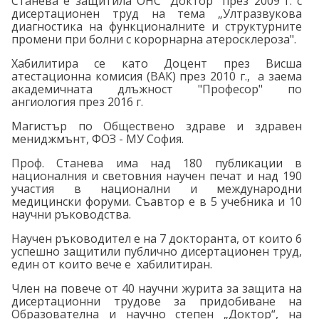
Станева е защитила
ОНС "Доктор" през 2009 г. с
дисертационен труд на тема „Ултразвукова
диагностика на функционалните и структурните
промени при болни с корорнарна атеросклероза"
.
Хабилитира се като Доцент през Висша
атестационна комисия (ВАК) през 2010 г., а заема
академичната длъжност "
Професор" по
ангиология през 2016 г.
Магистър по Обществено здраве и здравен
мениджмънт, ФОЗ - МУ София.
Проф. Станева има над 180 публикации в
националния и световния научен печат и над 190
участия в национални и международни
медицински форуми. Съавтор е в 5 учебника и 10
научни ръководства.
Научен ръководител е на 7 докторанта, от които 6
успешно защитили публично дисертационен труд,
един от които вече е хабилитиран.
Член на повече от 40 научни журита за защита на
дисертационни трудове за придобиване на
Образователна и научно степен „Доктор“, на