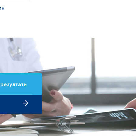
ин
 резултати