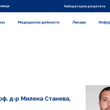
Лабораторни резултати
олници
нас
Медицински дейности
Лекари
Инфор
оф. д-р Милена Станева,