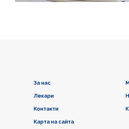
Фуутер навигация
За нас
М
Лекари
Н
Контакти
К
Карта на сайта