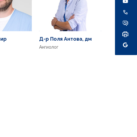
мир
Д-р Поля Антова, дм
Ангиолог