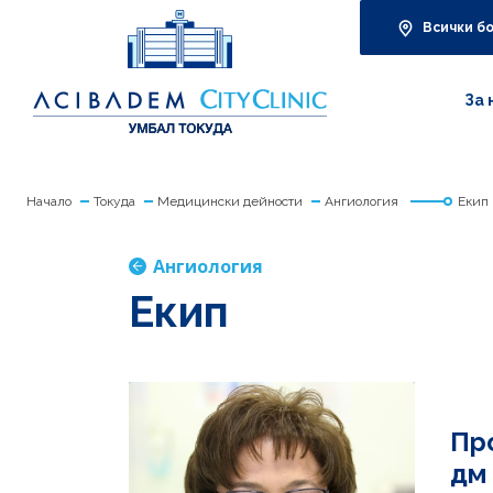
Всички б
За 
Начало
Токуда
Медицински дейности
Ангиология
Екип
Ангиология
Екип
Пр
дм