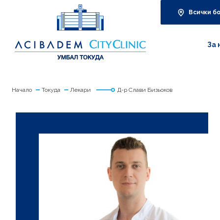
Всички б
За 
Начало
Токуда
Лекари
Д-р Слави Бизьоков