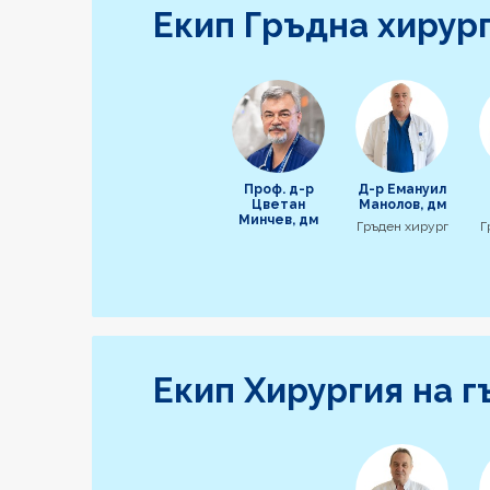
Екип Гръдна хирур
Проф. д-р
Д-р Емануил
Цветан
Манолов, дм
Минчев, дм
Гръден хирург
Г
Екип Хирургия на г