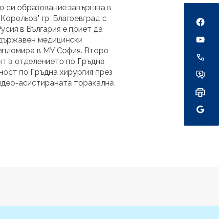
Social
ото си образование завършва в
Корольов" гр. Благоевград с
усия в България е приет да
 държавен медицински
дипломира в МУ София. Второ
ант в отделението по Гръдна
ност по Гръдна хирургия през
 видео-асистираната торакална