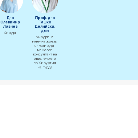
Д-р
Проф. д-р
Славимир
Ташко
Лавчев
Делийски,
дмн
Хирург
хирург на
млечна жлеза,
онкохирург,
мамолог,
консултант на
отделението
по Хирургия
на гърда