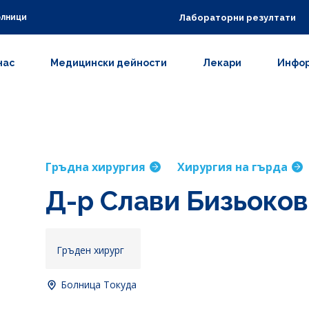
Лабораторни резултати
олници
нас
Медицински дейности
Лекари
Инфор
Гръдна хирургия
Хирургия на гърда
Д-р Слави Бизьоков
Гръден хирург
Болница Токуда