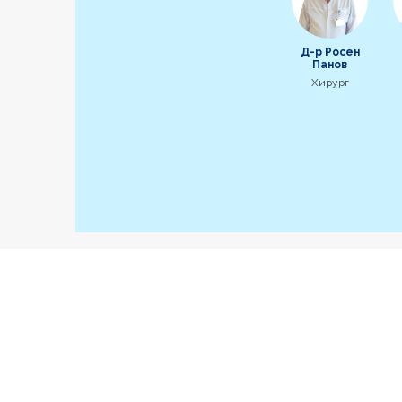
Д-р Росен
Панов
Хирург