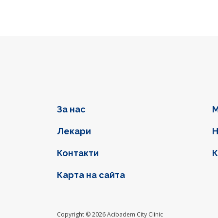
Фуутер навигация
За нас
М
Лекари
Н
Контакти
К
Карта на сайта
Social l
Copyright © 2026 Acibadem City Clinic