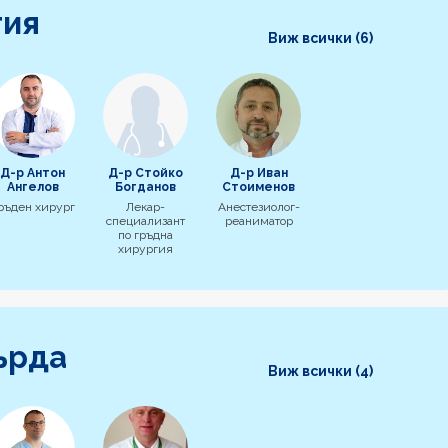
гия
Виж всички (6)
Д-р Антон
Д-р Стойко
Д-р Иван
Ангелов
Богданов
Стоименов
ръден хирург
Лекар-
Анестезиолог-
специализант
реаниматор
по гръдна
хирургия
ърда
Виж всички (4)