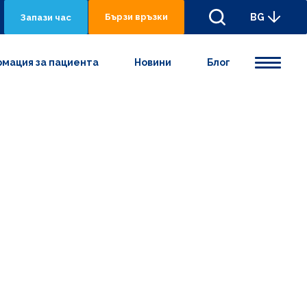
Бързи връзки
BG
Запази час
мация за пациента
Новини
Блог