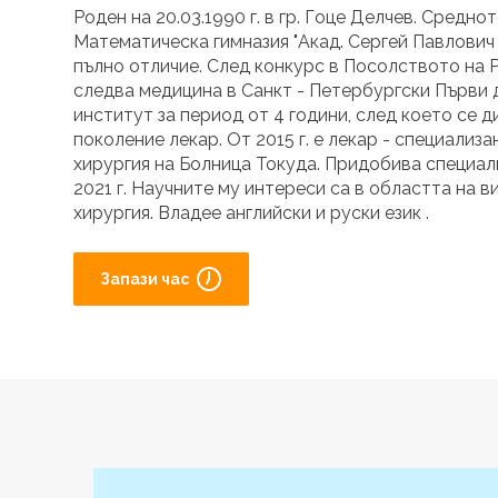
Роден на 20.03.1990 г. в гр. Гоце Делчев. Средн
Математическа гимназия "Акад. Сергей Павлович 
пълно отличие. След конкурс в Посолството на Р
следва медицина в Санкт - Петербургски Първи
институт за период от 4 години, след което се 
поколение лекар. От 2015 г. е лекар - специализ
хирургия на Болница Токуда. Придобива специал
2021 г. Научните му интереси са в областта на
хирургия. Владее английски и руски език .
Запази час