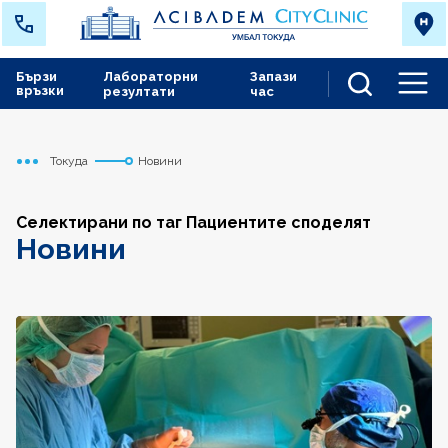
Бързи
Лабораторни
Запази
връзки
резултати
час
Men
Токуда
Новини
Начало
Селектирани по таг Пациентите споделят
Новини