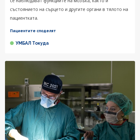
се наблюдават функциите на мозъка, както и
състоянието на сърцето и другите органи в тялото на
пациентката.
Пациентите споделят
УМБАЛ Токуда