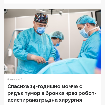
8 апр 2026
Спасиха 14-годишно момче с
рядък тумор в бронха чрез робот-
асистирана гръдна хирургия