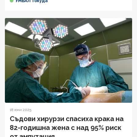
УМБАЛ Токуда
18 юни 2025
Съдови хирурзи спасиха крака на
82-годишна жена с над 95% риск
от ампутация