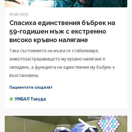
18 авг 2025
Спасиха единствения бъбрек на
59-годишен мъж с екстремно
високо кръвно налягане
Така състоянието на мъжа се стабилизира,
животозастрашаващото му кръвно налягане е
овладяно, а функцията на единствения му бъбрек е
възстановена.
Пациентите споделят
УМБАЛ Токуда