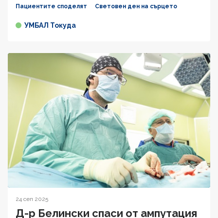
Пациентите споделят
Световен ден на сърцето
УМБАЛ Токуда
24 сеп 2025
Д-р Белински спаси от ампутация