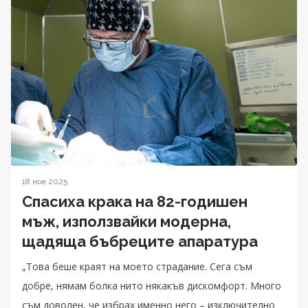
18 ное 2025
Спасиха крака на 82-годишен
мъж, използвайки модерна,
щадяща бъбреците апаратура
„Това беше краят на моето страдание. Сега съм
добре, нямам болка нито някакъв дискомфорт. Много
съм доволен, че избрах именно него – изключително