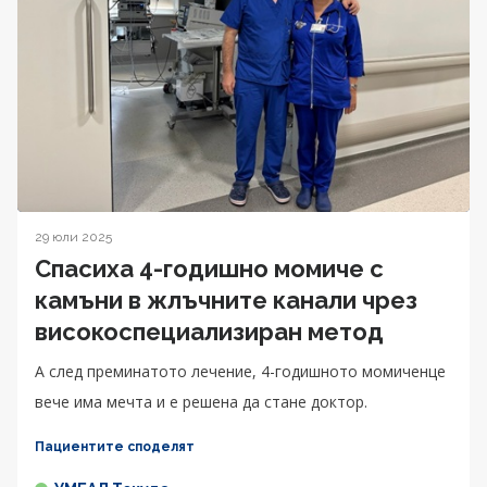
29 юли 2025
Спасиха 4-годишно момиче с
камъни в жлъчните канали чрез
високоспециализиран метод
А след преминатото лечение, 4-годишното момиченце
вече има мечта и е решена да стане доктор.
Пациентите споделят