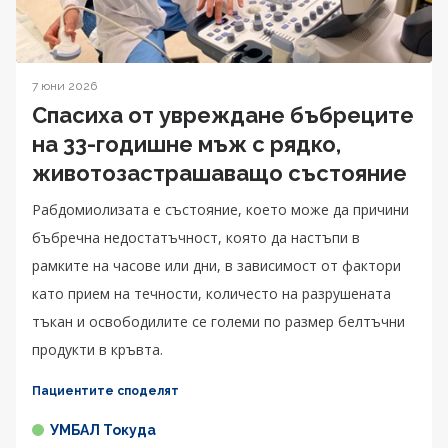
7 юни 2026
Спасиха от увреждане бъбреците
на 33-годишне мъж с рядко,
животозастрашаващо състояние
Рабдомиолизата е състояние, което може да причини
бъбречна недостатъчност, която да настъпи в
рамките на часове или дни, в зависимост от фактори
като прием на течности, количесто на разрушената
тъкан и освободилите се големи по размер белтъчни
продукти в кръвта.
Пациентите споделят
УМБАЛ Токуда