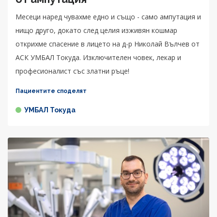
Месеци наред чувахме едно и също - само ампутация и
нищо друго, докато след целия изживян кошмар
открихме спасение в лицето на д-р Николай Вълчев от
АСК УМБАЛ Токуда. Изключителен човек, лекар и
професионалист със златни ръце!
Пациентите споделят
УМБАЛ Токуда