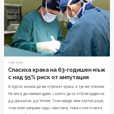
7 авг 2025
Спасиха крака на 63-годишен мъж
с над 95% риск от ампутация
В Бургас искаха да ми отрежат крака, а тук ме спасиха.
Не мога да намеря думи, с които да се отблагодаря на
д-р Даскалов, д-р Илчев. Този хирург има златни ръце,
този екип направи чудо, наистина, това е което мога