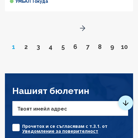
УМБАЛ Токуда
Go to next page
Page
Go to page
Go to page
Go to page
Go to page
Go to page
Go to page
Go to page
Go to pa
Go to
1
2
3
4
5
6
7
8
9
10
Нашият бюлетин
Твоят имейл адрес
Прочетох и се съгласявам с т.3.1. от
Уведомление за поверителност