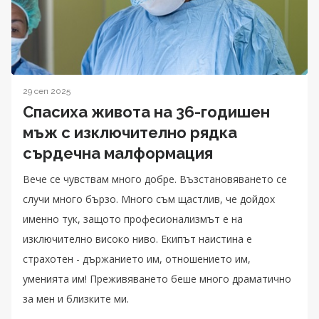
29 сеп 2025
Спасиха живота на 36-годишен
мъж с изключително рядка
сърдечна малформация
Вече се чувствам много добре. Възстановяването се
случи много бързо. Много съм щастлив, че дойдох
именно тук, защото професионализмът е на
изключително високо ниво. Екипът наистина е
страхотен - държанието им, отношението им,
уменията им! Преживяването беше много драматично
за мен и близките ми.