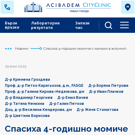
Бързи
Лабораторни
Запази
връзки
резултати
час
Men
Новини
Спасиха 4-годишно момиче с камъни в жлъчните
Начало
Токуда
канали чрез високоспециализиран метод
29 юли 2025
Д-р Кремена Гроздева
Проф. д-р Петко Карагьозов, д.м., FASGE
Д-р Боряна Петрова
Проф. д-р Галина Кирова-Недялкова, дм
Д-р Иван Плачков
Д-р Владимир Георгиев
Д-р Емил Вачев
Д-р Татяна Ненкина
Д-р Галин Петков
Доц. д-р Веселина Кендерова, дм
Д-р Женя Стаматова
Д-р Цветина Борисова
Спасиха 4-годишно момиче