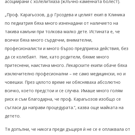
асоциирани с холелитиаза (жлъчно-каменната болест).
„Проф. Карагьозов, д-р Гроздева и целият екип в Клиника
по педиатрия бяха много изненадани от наличието на
такива камъни при толкова малко дете. Истината е, че
всички бяха много сърдечни, внимателни,
професионалисти и много бързо предприеха действия, без
да се колебаят. Ние, като родители, бяхме много
притеснени, наистина много. Лекарските екипи обаче бяха
изключително професионални – не само медицински, но и
човешки. През цялото време ни обясняваха абсолютно
всичко, което предстои и се случва. Имаше много голям
риск и съм благодарна, че проф. Карагьозов изобщо се
съгласи да направи процедурата.“, казва още майката на
детето.
Тя допълни, че никога преди дъщеря ѝ не се е оплаквала от