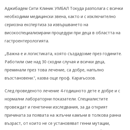
Аджибадем Сити Клиник УМБАЛ Токуда разполага с всички
необходими медицински звена, както и с изключително
сериозна експертиза за извършването на
високоспециализирани процедури при деца в областта на
гастроентерологията.
„Важна е и логистиката, която създадохме през годините.
Работили сме над 30 сходни случая и всички деца,
преминали през това лечение, са добре, напълно
възстановени.“, казва още проф. Карагьозов.
След проведеното лечение 4-годишното дете е добре и с
нормални лабораторни показатели. Специалистите
провеждат и генетични изследвания, за да открият
причината за появата на жлъчни камъни в толкова ранна
възраст, от които не се установяват генни мутации,