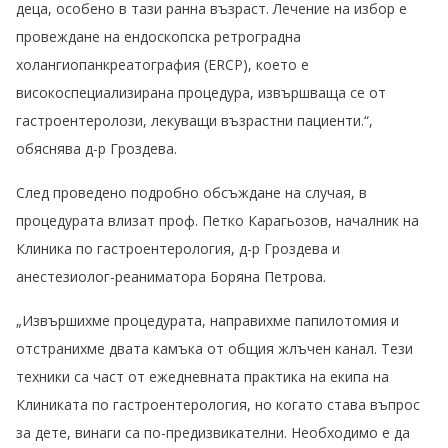
деца, особено в тази ранна възраст. Лечение на избор е
провеждане на ендоскопска ретроградна
холангиопанкреатография (ERCP), което е
високоспециализирана процедура, извършваща се от
гастроентеролози, лекуващи възрастни пациенти.“,
обяснява д-р Гроздева.
След проведено подробно обсъждане на случая, в
процедурата влизат проф. Петко Карагьозов, началник на
Клиника по гастроентерология, д-р Гроздева и
анестезиолог-реаниматора Боряна Петрова.
„Извършихме процедурата, направихме папилотомия и
отстранихме двата камъка от общия жлъчен канал. Тези
техники са част от ежедневната практика на екипа на
Клиниката по гастроентерология, но когато става въпрос
за дете, винаги са по-предизвикателни. Необходимо е да