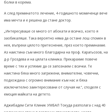
болки в корема.
А след преминатото лечение, 4-годишното момиченце вече
има мечта и е решена да стане доктор.
„Интересуваше се много от абокати и всичко, което я
заобикаляше. Така вероятно няма да остане лош спомен в
нея, въпреки цялото притеснение, през което преминахме.
Аз наистина съм много благодарна на проф. Карагьозов, на
д-р Гроздева и на цялата клиника. Прекарахме повече
време с тях и успяхме да се запознаем с всички. Те
наистина бяха много загрижени, внимателни, човечни,
подхождаха с огромно внимание към нас и бяха
изключително заинтересовани от случая ни.“, споделя с
емоция майката на детето.
Аджибадем Сити Клиник УМБАЛ Токуда разполага с над 40