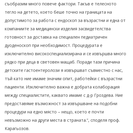
съобразим много повече фактори. Такъв е телесното
тегло на детето, което беше точно на границата на
допустимото за работа с ендоскоп за възрастни и една от
компаниите за медицински изделия засвидетелства
готовност за доставка на специален педиатричен
дуоденоскоп при необходимост. Процедурата е
изключително високоспециализирана и се извършва много
рядко при деца в световен мащаб. Поради тази причина
детските гастоентеролози я извършват съвместно с нас,
тъй като ние имаме значим опит, работейки с възрастни
пациенти. Изключително важна е добрата колаборация
между специалистите, каквато имаме с д-р Гроздева. Ние
предоставяме възможност за извършване на подобни
процедури на едно място – нещо, което е почти
невъзможно на други места в страната.“, споделя проф.
Карагьозов.