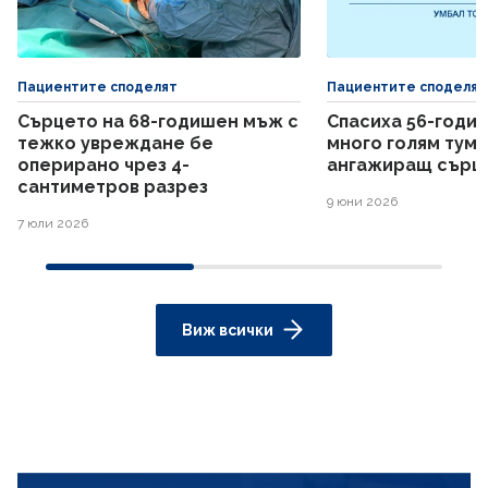
Пациентите споделят
Пациентите споделят
Сърцето на 68-годишен мъж с
Спасиха 56-годи
тежко увреждане бе
много голям тумо
оперирано чрез 4-
ангажиращ сърц
сантиметров разрез
9 юни 2026
7 юли 2026
Виж всички