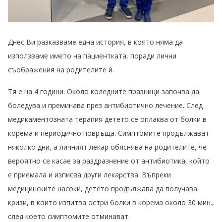
Днес Ви разказваме една история, в която няма да
използваме името на пациентката, поради лични
съображения на родителите ѝ.
Тя е на 4 години. Около коледните празници започва да
боледува и преминава през антибиотично лечение. След
медикаментознатa терапия детето се оплаква от болки в
корема и периодично повръща. Симптомите продължават
няколко дни, а личният лекар обяснява на родителите, че
вероятно се касае за раздразнение от антибиотика, който
е приемала и изписва други лекарства. Въпреки
медицинските насоки, детето продължава да получава
кризи, в които изпитва остри болки в корема около 30 мин.,
след което симптомите отминават.