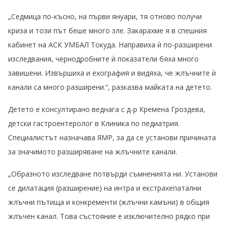
„Седмица по-късно, на първи януари, тя отново получи
криза и този път беше много зле. Закарахме я в спешния
кабинет на АСК УМБАЛ Токуда. Направиха ѝ по-разширени
изследвания, чернодробните ѝ показатели бяха много
завишени. Извършиха и ехография и видяха, че жлъчните ѝ
канали са много разширени.“, разказва майката на детето.
Детето е консултирано веднага с д-р Кремена Гроздева,
детски гастроентеролог в Клиника по педиатрия.
Специалистът назначава ЯМР, за да се установи причината
за значимото разширяване на жлъчните канали.
„Образното изследване потвърди съмненията ни. Установи
се дилатация (разширение) на интра и екстрахепатални
жлъчни пътища и конкременти (жлъчни камъни) в общия
жлъчен канал. Това състояние е изключително рядко при