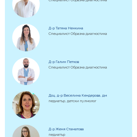
Д-р Татяна Ненкина
Специалист Образна диагностика
Д-р Галин Петков
Специалист Образна диагностика
Доц. д-р Веселина Кендерова, дм
педиатър, детски пулмолог
Д-р Женя Стаматова
педиатър