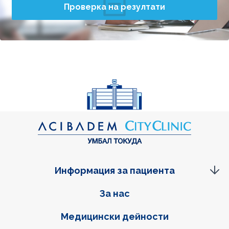
Проверка на резултати
Информация за пациента
Фуутер навигация
За нас
Медицински дейности