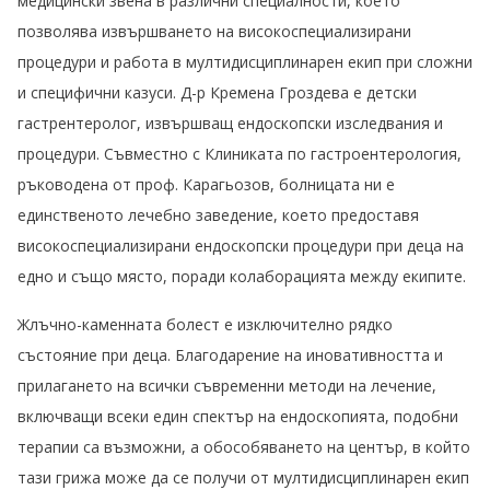
медицински звена в различни специалности, което
позволява извършването на високоспециализирани
процедури и работа в мултидисциплинарен екип при сложни
и специфични казуси. Д-р Кремена Гроздева е детски
гастрентеролог, извършващ ендоскопски изследвания и
процедури. Съвместно с Клиниката по гастроентерология,
ръководена от проф. Карагьозов, болницата ни е
единственото лечебно заведение, което предоставя
високоспециализирани ендоскопски процедури при деца на
едно и също място, поради колаборацията между екипите.
Жлъчно-каменната болест е изключително рядко
състояние при деца. Благодарение на иновативността и
прилагането на всички съвременни методи на лечение,
включващи всеки един спектър на ендоскопията, подобни
терапии са възможни, а обособяването на център, в който
тази грижа може да се получи от мултидисциплинарен екип