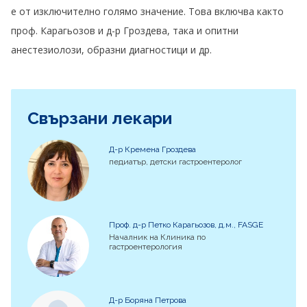
е от изключително голямо значение. Това включва както
проф. Карагьозов и д-р Гроздева, така и опитни
анестезиолози, образни диагностици и др.
Свързани лекари
Д-р Кремена Гроздева
педиатър, детски гастроентеролог
Проф. д-р Петко Карагьозов, д.м., FASGE
Началник на Клиника по
гастроентерология
Д-р Боряна Петрова