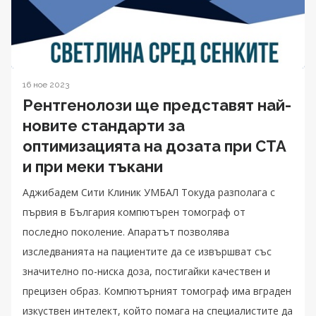
16 ное 2023
Рентгенолози ще представят най-
новите стандарти за
оптимизацията на дозата при CTA
и при меки тъкани
Аджибадем Сити Клиник УМБАЛ Токуда разполага с
първия в България компютърен томограф от
последно поколение. Апаратът позволява
изследванията на пациентите да се извършват със
значително по-ниска доза, постигайки качествен и
прецизен образ. Компютърният томограф има вграден
изкуствен интелект, който помага на специалистите да