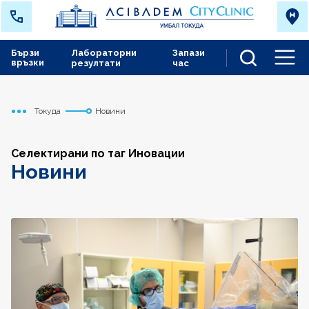
Бързи
Лабораторни
Запази
връзки
резултати
час
Men
Токуда
Новини
Начало
Селектирани по таг Иновации
Новини