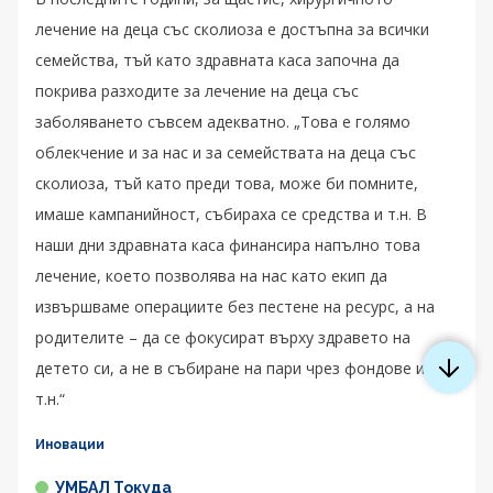
лечение на деца със сколиоза е достъпна за всички
семейства, тъй като здравната каса започна да
покрива разходите за лечение на деца със
заболяването съвсем адекватно. „Това е голямо
облекчение и за нас и за семействата на деца със
сколиоза, тъй като преди това, може би помните,
имаше кампанийност, събираха се средства и т.н. В
наши дни здравната каса финансира напълно това
лечение, което позволява на нас като екип да
извършваме операциите без пестене на ресурс, а на
родителите – да се фокусират върху здравето на
детето си, а не в събиране на пари чрез фондове и
т.н.“
Иновации
УМБАЛ Токуда