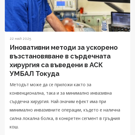
22 май 2025
Иновативни методи за ускорено
възстановяване в сърдечната
хирургия са въведени в АСК
УМБАЛ Токуда
Методът може да се приложи както за
конвенционална, така и за минимално инвазивна
сърдечна хирургия. Най-значим ефект има при
минимално инвазивните операции, където е налична
силна локална болка, в конкретен сегмент в гръдния
кош.