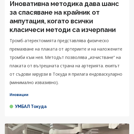
Иновативна методика дава шанс
за спасяване на крайник от
ампутация, когато всички
класичеси методи са изчерпани
Тромб-атеректомията представлява физическо
премахване на плаката от артериите и на наложените
тромби към нея. Методът позволява „изчистване“ на
плаката от вътрешната страна на артерията. екипът
от съдови хирурзи в Токуда я прилага ендоваскуларно
(минимално извазивно).
Иновации
УМБАЛ Токуда