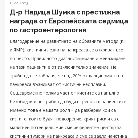
1 ное 2023
Д-р Надица Шумка с престижна
награда от Европейската седмица
по гастроентерология
Благодарение на развитието на образните методи (КТ
и ЯМР), кистични лезии на панкреаса се откриват все
по-често. Правилното диагностициране и менажиране
на тези пациенти е от изключително значение. Не
трябва да се забравя, че над 20% от карциномите на
панкреаса възникват от кистични неоплазии.
Същевременно голяма част от кистите са напълно
безобидни и не трябва да будят тревога в пациентите.
Именно това е нашата роля – да разберем кои са
кистите, които будят подозрение, крият риск и са с
малигнен потенциал. Ние сме референтен център за
кистични тумори на панкреаса и сме се заели наистина