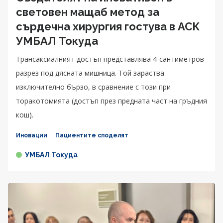
световен мащаб метод за
сърдечна хирургия гостува в АСК
УМБАЛ Токуда
Трансаксиалният достъп представлява 4-сантиметров
разрез под дясната мишница. Той зараства
изключително бързо, в сравнение с този при
торакотомията (достъп през предната част на гръдния
кош).
Иновации
Пациентите споделят
УМБАЛ Токуда