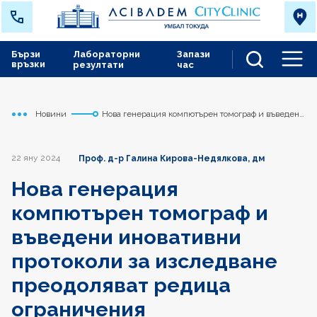
Бързи
Лабораторни
Запази
връзки
резултати
час
Men
Новини
Нова генерация компютърен томограф и въведени
Начало
Токуда
иновативни протоколи за изследване преодоляват
редица ограничения
22 яну 2024
Проф. д-р Галина Кирова-Недялкова, дм
Нова генерация
компютърен томограф и
въведени иновативни
протоколи за изследване
преодоляват редица
ограничения