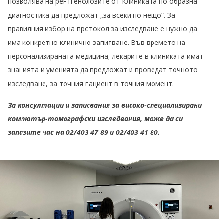
позволява на рентгенолозите от Клиниката по образна
диагностика да предложат „за всеки по нещо“. За
правилния избор на протокол за изследване е нужно да
има конкретно клинично запитване. Във времето на
персонализираната медицина, лекарите в клиниката имат
знанията и уменията да предложат и проведат точното
изследване, за точния пациент в точния момент.
За консултации и записвания за високо-специализирани
компютър-томографски изследвания, може да си
запазите час на 02/403 47 89 и 02/403 41 80.