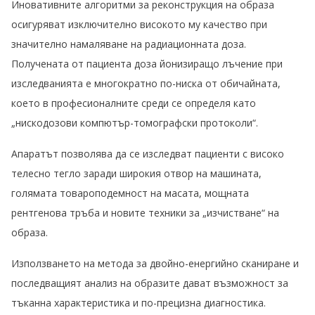
Иновативните алгоритми за реконструкция на образа
осигуряват изключително високото му качество при
значително намаляване на радиационната доза.
Получената от пациента доза йонизиращо лъчение при
изследванията е многократно по-ниска от обичайната,
което в професионалните среди се определя като
„нискодозови компютър-томографски протоколи“.
Апаратът позволява да се изследват пациенти с високо
телесно тегло заради широкия отвор на машината,
голямата товароподемност на масата, мощната
рентгенова тръба и новите техники за „изчистване“ на
образа.
Използването на метода за двойно-енергийно сканиране и
последващият анализ на образите дават възможност за
тъканна характеристика и по-прецизна диагностика.