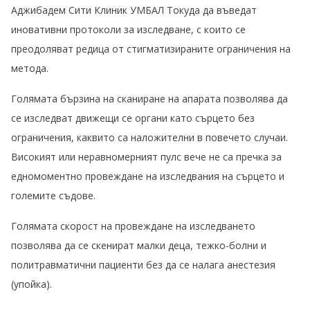
Аджибадем Сити Клиник УМБАЛ Токуда да въведат
иновативни протоколи за изследване, с които се
преодоляват редица от стигматизираните ограничения на
метода.
Голямата бързина на сканиране на апарата позволява да
се изследват движещи се органи като сърцето без
ограничения, каквито са наложителни в повечето случаи.
Високият или неравномерният пулс вече не са пречка за
едномоментно провеждане на изследвания на сърцето и
големите съдове.
Голямата скорост на провеждане на изследването
позволява да се скенират малки деца, тежко-болни и
политравматични пациенти без да се налага анестезия
(упойка).