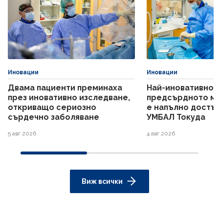
Иновации
Иновации
Двама пациенти преминаха
Най-иновативнот
през иновативно изследване,
предсърдното м
откриващо сериозно
е напълно достъп
сърдечно заболяване
УМБАЛ Токуда
5 авг 2026
4 авг 2026
Виж всички