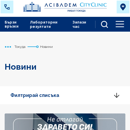
Бързи
Лабораторни
Запази
връзки
резултати
час
Men
Токуда
Новини
Начало
Новини
Филтрирай списъка