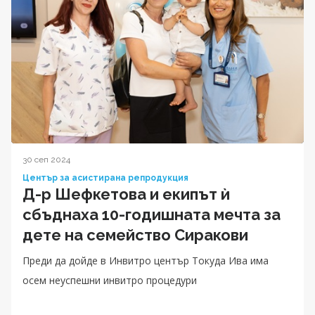
30 сеп 2024
Център за асистирана репродукция
Д-р Шефкетова и екипът ѝ
сбъднаха 10-годишната мечта за
дете на семейство Сиракови
Преди да дойде в Инвитро център Токуда Ива има
осем неуспешни инвитро процедури