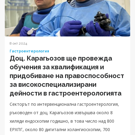
8 окт 2024
Гастроентерология
Доц. Карагьозов ще провежда
обучения за квалификация и
придобиване на правоспособност
за високоспециализирани
дейности в гастроентерологията
Секторът по интервенционална гастроентерология,
ръководен от доц. Карагьозов извършва около 8
хиляди ендоскопии годишно, в това число над 800
ЕРХПГ, около 80 дигитални холангиоскопии, 700