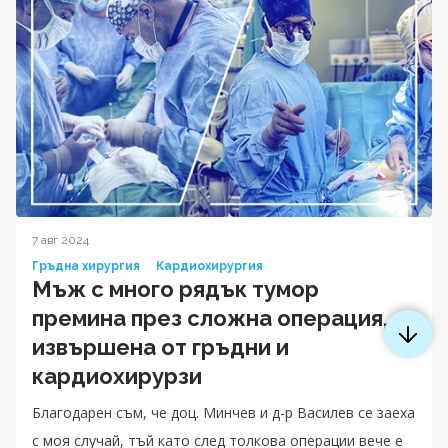
7 авг 2024
Гръдна хирургия
Кардиохирургия
Мъж с много рядък тумор
премина през сложна операция,
извършена от гръдни и
кардиохирурзи
Благодарен съм, че доц. Минчев и д-р Василев се заеха
с моя случай, тъй като след толкова операции вече е