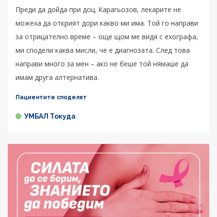
Преди да дойда при доц. Карагьозов, лекарите не
можеха да открият дори какво ми има. Той го направи
за отрицателно време – още щом ме видя с ехографа,
ми сподели каква мисли, че е диагнозата. След това
направи много за мен – ако не беше той нямаше да
имам друга алтернатива.
Пациентите споделят
УМБАЛ Токуда