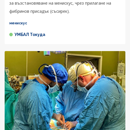
за възстановяване на менискус, чрез прилагане на
фибринов присадък (съсирек).
менискус
УМБАЛ Токуда