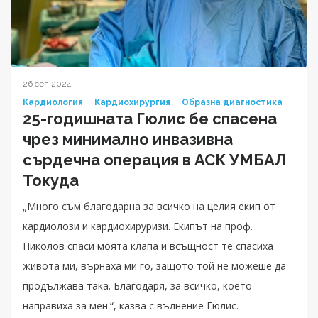
26 сеп 2024
Кардиология
Кардиохирургия
Образна диагностика
25-годишната Гюлис бе спасена
чрез минимално инвазивна
сърдечна операция в АСК УМБАЛ
Токуда
„Много съм благодарна за всичко на целия екип от
кардиолози и кардиохируризи. Екипът на проф.
Николов спаси моята клапа и всъщност те спасиха
живота ми, върнаха ми го, защото той не можеше да
продължава така. Благодаря, за всичко, което
направиха за мен.“, казва с вълнение Гюлис.