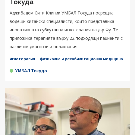
Токуда
Аджибадем Сити Клиник УМБАЛ Токуда посрещна
водещи китайски специалисти, които представиха
иновативната субкутанна иглотерапия на д-р Фу. Те
приложиха терапията върху 22 подходящи пациенти с
различни диагнози и оплаквания.
иглотерапия
физикална и рехабилитационна медицина
УМБАЛ Токуда