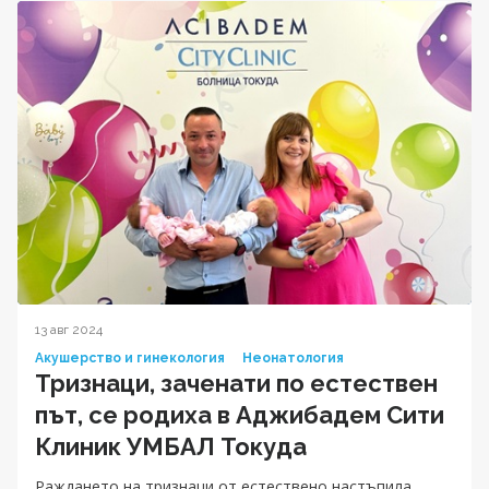
13 авг 2024
Акушерство и гинекология
Неонатология
Тризнаци, заченати по естествен
път, се родиха в Аджибадем Сити
Клиник УМБАЛ Токуда
Раждането на тризнаци от естествено настъпила