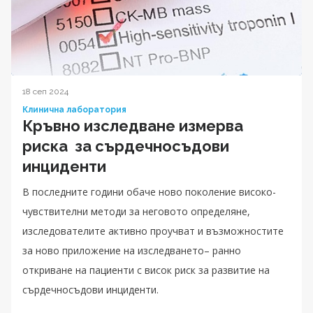
18 сеп 2024
Клинична лаборатория
Кръвно изследване измерва
риска за сърдечносъдови
инциденти
В последните години обаче ново поколение високо-
чувствителни методи за неговото определяне,
изследователите активно проучват и възможностите
за ново приложение на изследването– ранно
откриване на пациенти с висок риск за развитие на
сърдечносъдови инциденти.