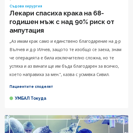
Съдова хирургия
Лекари спасиха крака на 68-
годишен мъж с над 90% риск от
ампутация
„Аз имам крак само и единствено благодарение на д-р
Вълчев и д-р Илчев, защото те изобщо се заеха, знам
че операцията е била изключително сложна, но те
успяха и аз винаги ще им бъда благодарен за всичко,
което направиха за мен.“, казва с усмивка Сивил.
Пациентите споделят
УМБАЛ Токуда