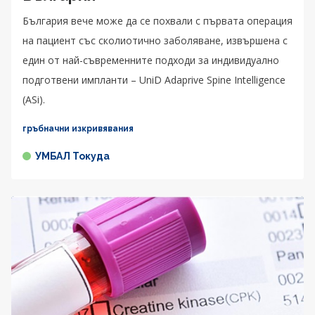
България вече може да се похвали с първата операция
на пациент със сколиотично заболяване, извършена с
един от най-съвременните подходи за индивидуално
подготвени импланти – UniD Adaprive Spine Intelligence
(ASi).
гръбначни изкривявания
УМБАЛ Токуда