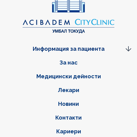
Информация за пациента
Фуутер навигация
За нас
Медицински дейности
Лекари
Новини
Контакти
Кариери