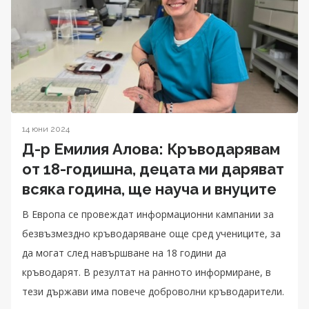
14 юни 2024
Д-р Емилия Алова: Кръводарявам
от 18-годишна, децата ми даряват
всяка година, ще науча и внуците
В Европа се провеждат информационни кампании за
безвъзмездно кръводаряване още сред учениците, за
да могат след навършване на 18 години да
кръводарят. В резултат на ранното информиране, в
тези държави има повече доброволни кръводарители.