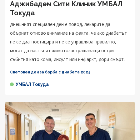
Аджибадем Сити Клиник УМБАЛ
Токуда
Днешният специален ден е повод, лекарите да
обърнат отново внимание на факта, че ако диабетът
не се диагностицира и не се управлява правилно,
могат да настъпят животозастрашаващи остри
събития като кома, инсулт или инфаркт, дори смърт.
Световен ден за борба с диабета 2024
УМБАЛ Токуда