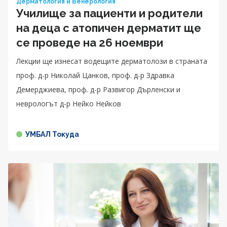
Дерматология и Венерология
Училище за пациенти и родители
на деца с атопичен дерматит ще
се проведе на 26 ноември
Лекции ще изнесат водещите дерматолози в страната
проф. д-р Николай Цанков, проф. д-р Здравка
Демерджиева, проф. д-р Развигор Дърленски и
неврологът д-р Нейко Нейков
УМБАЛ Токуда