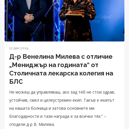
12 дек 2024
Д-р Венелина Милева с отличие
„Мениджър на годината“ от
Столичната лекарска колегия на
БЛС
Не можеш да управляваш, ако зад теб не стои здрав,
устойчив, смел и целеустремен екип. Такъв е екипът
на нашата болница и затова основните ми
благодарности и тази награда е за всички тях.“ –
сподели д-р В. Милева.