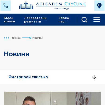
Бързи
Лабораторни
Запази
връзки
резултати
час
Men
Токуда
Новини
Начало
Новини
Филтрирай списъка