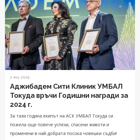
2 яну 2025
Аджибадем Сити Клиник УМБАЛ
Токуда връчи Годишни награди за
2024 г.
За тази година екипът на АСК УМБАЛ Токуда си
пожела още повече успехи, спасени животи и
променени в най-добрата посока човешки съдби!