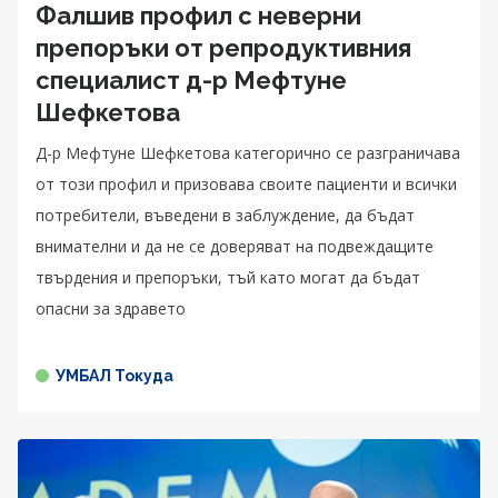
Фалшив профил с неверни
препоръки от репродуктивния
специалист д-р Мефтуне
Шефкетова
Д-р Мефтуне Шефкетова категорично се разграничава
от този профил и призовава своите пациенти и всички
потребители, въведени в заблуждение, да бъдат
внимателни и да не се доверяват на подвеждащите
твърдения и препоръки, тъй като могат да бъдат
опасни за здравето
УМБАЛ Токуда