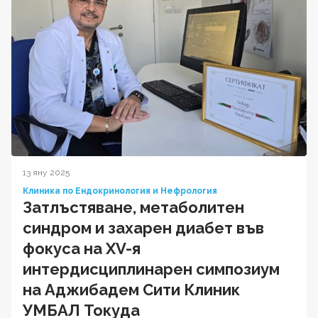
13 яну 2025
Клиника по Ендокринология и Нефрология
Затлъстяване, метаболитен
синдром и захарен диабет във
фокуса на XV-я
интердисциплинарен симпозиум
на Аджибадем Сити Клиник
УМБАЛ Токуда