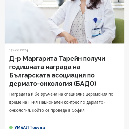
17 ное 2024
Д-р Маргарита Тарейн получи
годишната награда на
Българската асоциация по
дермато-онкология (БАДО)
Наградата ѝ бе връчена на специална церемония по
време на III-ия Национален конгрес по дермато-
онкология, който се проведе в София.
УМБАЛ Токуда