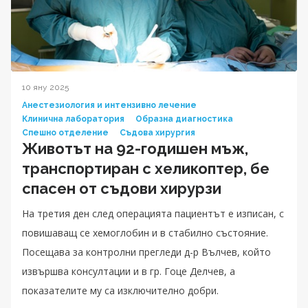
10 яну 2025
Анестезиология и интензивно лечение
Клинична лаборатория
Образна диагностика
Спешно отделение
Съдова хирургия
Животът на 92-годишен мъж,
транспортиран с хеликоптер, бе
спасен от съдови хирурзи
На третия ден след операцията пациентът е изписан, с
повишаващ се хемоглобин и в стабилно състояние.
Посещава за контролни прегледи д-р Вълчев, който
извършва консултации и в гр. Гоце Делчев, а
показателите му са изключително добри.