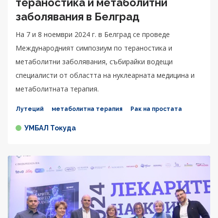
тераностика и метаболитни
заболявания в Белград
На 7 и 8 ноември 2024 г. в Белград се проведе
Международният симпозиум по тераностика и
метаболитни заболявания, събирайки водещи
специалисти от областта на нуклеарната медицина и
метаболитната терапия.
Лутеций
метаболитна терапия
Рак на простата
УМБАЛ Токуда