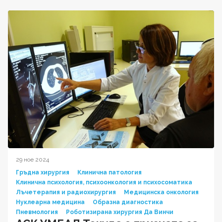
29 ное 2024
Гръдна хирургия
Клинична патология
Клинична психология, психоонкология и психосоматика
Лъчетерапия и радиохирургия
Медицинска онкология
Нуклеарна медицина
Образна диагностика
Пневмология
Роботизирана хирургия Да Винчи