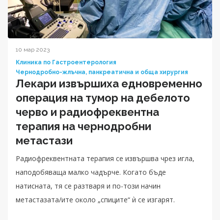
10 мар 2023
Клиника по Гастроентерология
Чернодробно-жлъчна, панкреатична и обща хирургия
Лекари извършиха едновременно
операция на тумор на дебелото
черво и радиофреквентна
терапия на чернодробни
метастази
Радиофреквентната терапия се извършва чрез игла,
наподобяваща малко чадърче. Когато бъде
натисната, тя се разтваря и по-този начин
метастазата/ите около „спиците“ ѝ се изгарят.