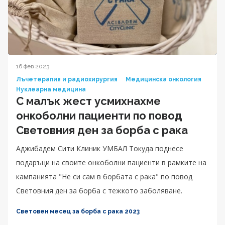
16 фев 2023
Лъчетерапия и радиохирургия
Медицинска онкология
Нуклеарна медицина
С малък жест усмихнахме
онкоболни пациенти по повод
Световния ден за борба с рака
Аджибадем Сити Клиник УМБАЛ Токуда поднесе
подаръци на своите онкоболни пациенти в рамките на
кампанията "Не си сам в борбата с рака" по повод
Световния ден за борба с тежкото заболяване.
Световен месец за борба с рака 2023