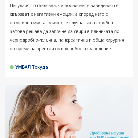
Цигуларят отбелязва, че болничните заведения се
свързват с негативни емоции, а според него с
позитивна мисъл всичко се случва както трябва.
Затова решава да започне да свири в Клиниката по
чернодробно-жлъчна, панкреатична и обща хирургия
по време на престоя си в лечебното заведение.
УМБАЛ Токуда