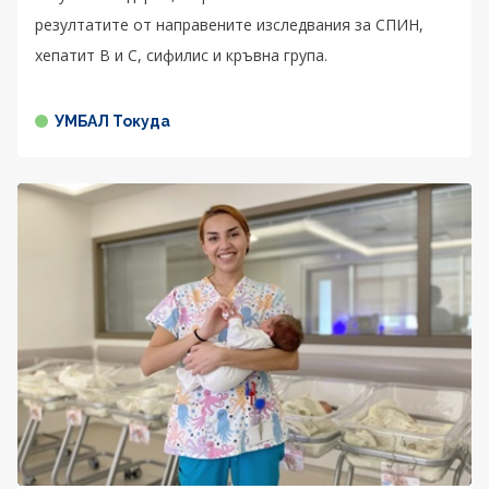
резултатите от направените изследвания за СПИН,
хепатит В и С, сифилис и кръвна група.
УМБАЛ Токуда