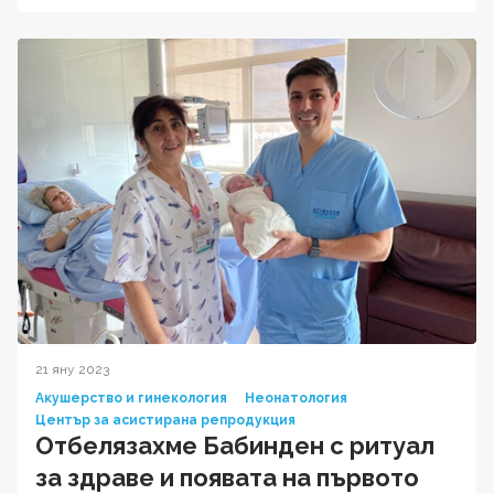
21 яну 2023
Акушерство и гинекология
Неонатология
Център за асистирана репродукция
Отбелязахме Бабинден с ритуал
за здраве и появата на първото