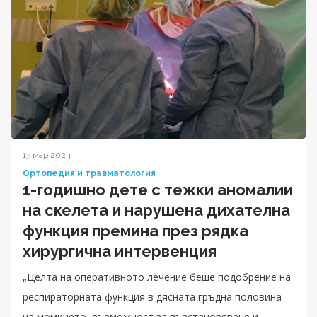
13 мар 2023
Ортопедия и травматология
1-годишно дете с тежки аномалии
на скелета и нарушена дихателна
функция премина през рядка
хирургична интервенция
„Целта на оперативното лечение беше подобрение на
респираторната функция в дясната гръдна половина
на момичето, възможност за възстановяване и