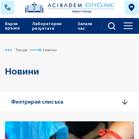
Бързи
Лабораторни
Запази
връзки
резултати
час
Men
Токуда
Новини
Начало
Новини
Филтрирай списъка