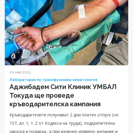
20 мар 2023
Лаборатория по трансфузионна хематология
Аджибадем Сити Клиник УМБАЛ
Токуда ще проведе
кръводарителска кампания
Кръводарителите получават 2 дни платен отпуск (чл.
157, ал. 1, т. 2 от Кодекса на труда), подкрепителна
закуска и подарък, а при излично изявено желание и