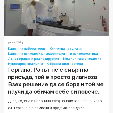
5 фев 2023
Клинична лаборатория
Клинична патология
Клинична психология, психоонкология и психосоматика
Лъчетерапия и радиохирургия
Медицинска онкология
Нуклеарна медицина
Образна диагностика
Гергана: Ракът не е смъртна
присъда, той е просто диагноза!
Взех решение да се боря и той ме
научи да обичам себе си повече.
Днес, година и половина след началото на лечението
си, Гергана е в ремисия и продължава да се