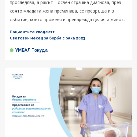
проследява, а ракът – освен страшна диагноза, през
която младата жена преминава, се превръща и в
събитие, което променя и пренарежда целия и живот.
Пациентите споделят
Световен месец за борба с рака 2023
УМБАЛ Токуда