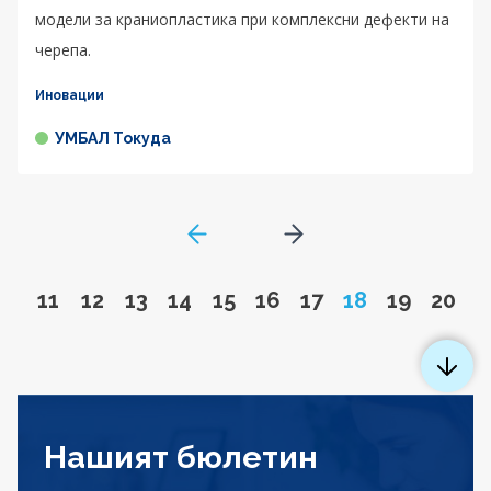
модели за краниопластика при комплексни дефекти на
черепа.
Иновации
УМБАЛ Токуда
GoToPreviousPage
Go to next page
Go to page
Go to page
Go to page
Go to page
Go to page
Go to page
Go to page
Page
Go to pa
Go to
11
12
13
14
15
16
17
18
19
20
Нашият бюлетин