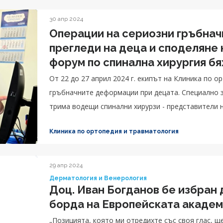
30 апр 2024
Операции на сериозни гръбнач
прегледи на деца и споделяне
форум по спинална хирургия бя
на сколиоза в Клиника по орто
От 22 до 27 април 2024 г. екипът на Клиника по 
гръбначните деформации при децата. Специално 
трима водещи спинални хирурзи - представители на 
Клиника по ортопедия и травматология
29 апр 2024
Дерматология и Венерология
Доц. Иван Богданов бе избран 
борда на Европейската академ
„Позицията, която ми отредихте със своя глас, щ