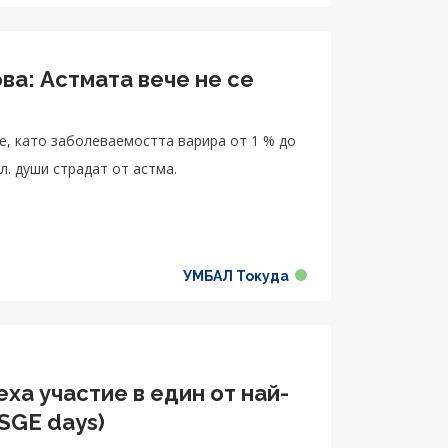
ва: Астмата вече не се
е, като заболеваемостта варира от 1 % до
л. души страдат от астма.
УМБАЛ Токуда
еха участие в един от най-
SGE days)