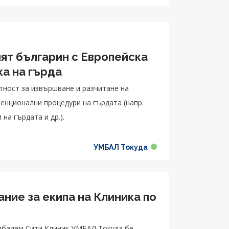
ият българин с Европейска
ка на гърда
ност за извършване и разчитане на
енционални процедури на гърдата (напр.
на гърдата и др.).
УМБАЛ Токуда
ие за екипа на Клиника по
я
жибадем Сити Клиник УМБАЛ Токуда бе