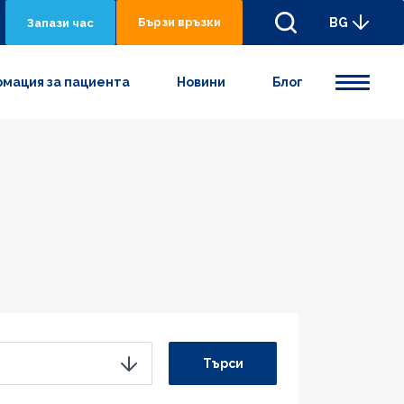
Бързи връзки
BG
Запази час
мация за пациента
Новини
Блог
Търси