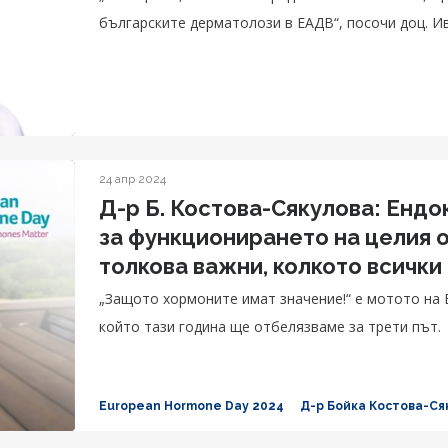
българските дерматолози в ЕАДВ“, посочи доц. И
24 апр 2024
Д-р Б. Костова-Сякулова: Енд
за функционирането на целия о
толкова важни, колкото всички
„Защото хормоните имат значение!“ е мотото на 
който тази година ще отбелязваме за трети път.
European Hormone Day 2024
Д-р Бойка Костова-Ся