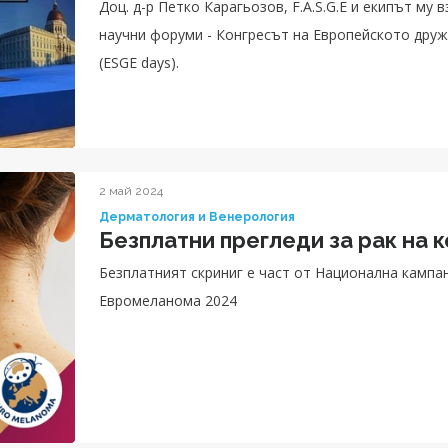
Доц. д-р Петко Карагьозов, F.A.S.G.E и екипът му 
научни форуми - Конгресът на Европейското дру
(ESGE days).
2 май 2024
Дерматология и Венерология
Безплатни прегледи за рак на к
Безплатният скриниг е част от Национална кампа
Евромеланома 2024