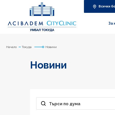
Всички б
За 
Начало
Токуда
Новини
Новини
Търси по дума