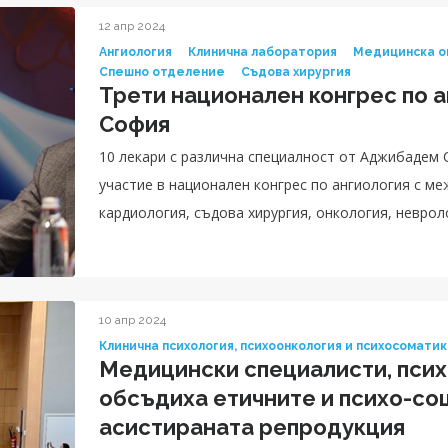
12 апр 2024
Ангиология
Клинична лаборатория
Медицинска о
Спешно отделение
Съдова хирургия
Трети национален конгрес по а
София
10 лекари с различна специалност от Аджибадем 
участие в национален конгрес по ангиология с ме
кардиология, съдова хирургия, онкология, неврол
образна диагностика, спешна медицина
10 апр 2024
Клинична психология, психоонкология и психосомати
Медицински специалисти, псих
обсъдиха етичните и психо-со
асистираната репродукция