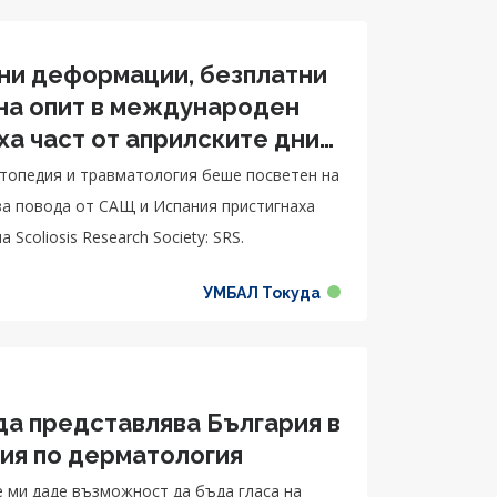
ни деформации, безплатни
 на опит в международен
ха част от априлските дни
педия и травматология
ортопедия и травматология беше посветен на
за повода от САЩ и Испания пристигнаха
Scoliosis Research Society: SRS.
УМБАЛ Токуда
да представлява България в
ия по дерматология
е ми даде възможност да бъда гласа на