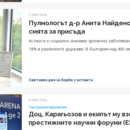
7 май 2024
Пулмологът д-р Анита Найдено
смята за присъда
Астмата е социално-значимо хронично заболяван
18% в различните държави. В България над 400 хи
Световен ден за борба с астмата
4 май 2024
Гастроентерология
Доц. Карагьозов и екипът му вз
престижните научни форуми (E