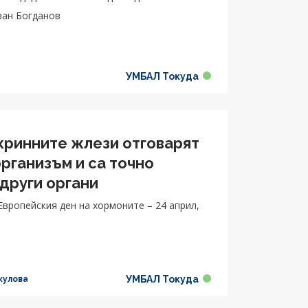
ван Богданов
УМБАЛ Токуда
окринните жлези отговарят
рганизъм и са точно
 други органи
Европейския ден на хормоните – 24 април,
УМБАЛ Токуда
кулова