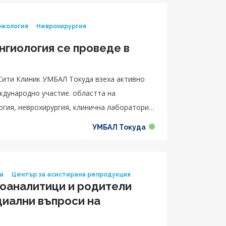
нкология
Неврохирургия
нгиология се проведе в
Сити Клиник УМБАЛ Токуда взеха активно
ждународно участие. областта на
огия, неврохирургия, клинична лаборатория,
УМБАЛ Токуда
ка
Център за асистирана репродукция
оаналитици и родители
циални въпроси на