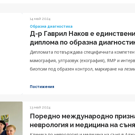
14 май 2024
Образна диагностика
Д-р Гаврил Наков е единствен
диплома по образна диагности
Дипломата потвърждава специфичната компетент
мамография, ултразвук (ехография), ЯМР и интерв
биопсии под образен контрол, маркиране на лезии 
Постижения
13 май 2024
Поредно международно признан
неврология и медицина на сън
Клиника по неврология и медицина на съня в Ад