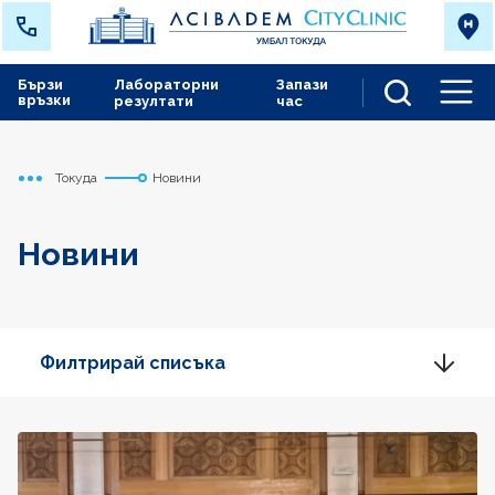
Бързи
Лабораторни
Запази
връзки
резултати
час
Men
Токуда
Новини
Начало
Новини
Филтрирай списъка