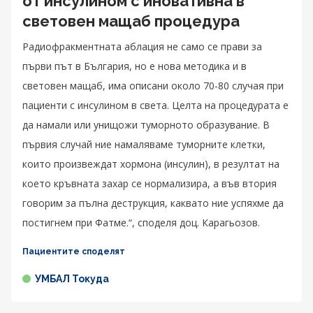
от инсулином с иновативна в
световен мащаб процедура
Радиофракментната аблация не само се прави за
първи път в България, но е нова методика и в
световен мащаб, има описани около 70-80 случая при
пациенти с инсулином в света. Целта на процедурата е
да намали или унищожи туморното образувание. В
първия случай ние намаляваме туморните клетки,
които произвеждат хормона (инсулин), в резултат на
което кръвната захар се нормализира, а във втория
говорим за пълна деструкция, каквато ние успяхме да
постигнем при Фатме.“, споделя доц. Карагьозов.
Пациентите споделят
УМБАЛ Токуда