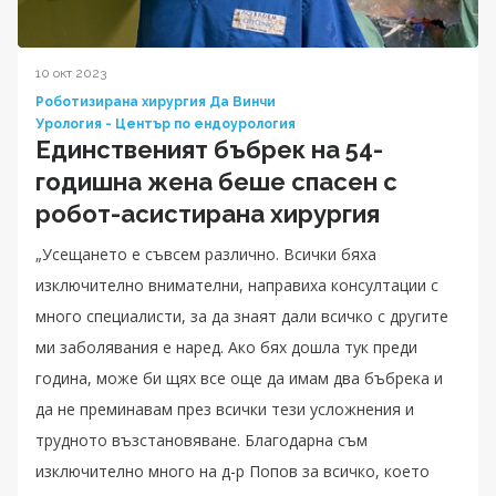
10 окт 2023
Роботизирана хирургия Да Винчи
Урология - Център по ендоурология
Единственият бъбрек на 54-
годишна жена беше спасен с
робот-асистирана хирургия
„Усещането е съвсем различно. Всички бяха
изключително внимателни, направиха консултации с
много специалисти, за да знаят дали всичко с другите
ми заболявания е наред. Ако бях дошла тук преди
година, може би щях все още да имам два бъбрека и
да не преминавам през всички тези усложнения и
трудното възстановяване. Благодарна съм
изключително много на д-р Попов за всичко, което