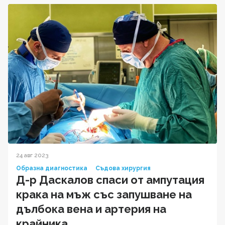
24 авг 2023
Образна диагностика
Съдова хирургия
Д-р Даскалов спаси от ампутация
крака на мъж със запушване на
дълбока вена и артерия на
крайника