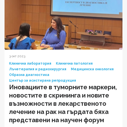
3 окт 2023
Клинична лаборатория
Клинична патология
Лъчетерапия и радиохирургия
Медицинска онкология
Образна диагностика
Център за асистирана репродукция
Иновациите в туморните маркери,
новостите в скрининга и новите
възможности в лекарственото
лечение на рак на гърдата бяха
представени на научен форум