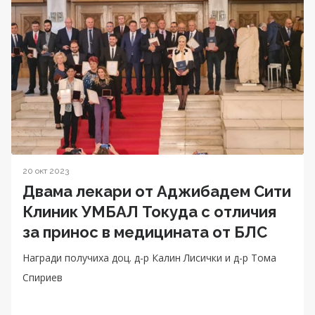
20 окт 2023
Двама лекари от Аджибадем Сити
Клиник УМБАЛ Токуда с отличия
за принос в медицината от БЛС
Награди получиха доц. д-р Калин Лисички и д-р Тома
Спириев