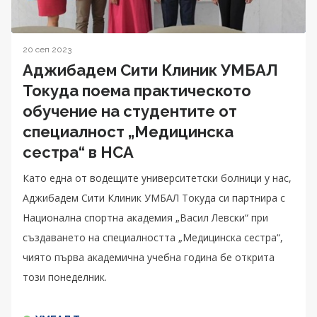
20 сеп 2023
Аджибадем Сити Клиник УМБАЛ
Токуда поема практическото
обучение на студентите от
специалност „Медицинска
сестра“ в НСА
Като една от водещите университетски болници у нас,
Аджибадем Сити Клиник УМБАЛ Токуда си партнира с
Национална спортна академия „Васил Левски“ при
създаването на специалността „Медицинска сестра“,
чиято първа академична учебна година бе открита
този понеделник.