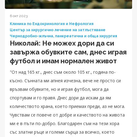
6 окт 2023
Клиника по Ендокринология и Нефрология
Център за хирургично лечение на затлъстяване
Чернодробно-жлъчна, панкреатична и обща хирургия
Николай: Не можех дори да си
завържа обувките сам, днес играя
футбол и имам нормален живот
"От над 165 кг., днес съм около 105 кг., година по-
късно. Сънната ми апнея изчезна, вече не просто си
връзвам обувките, но и играя футбол, мога да
спортувам и го правя. Днес дори да искам да ям
количеството храна, което приемах преди, аз не мога.
Чувствам се повече от добре и качеството на живота
ми е в пъти по-добро. Благодарен съм на тези хора
със златни ръце и големи сърца за всичко, което