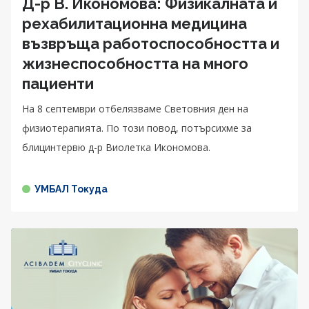
Д-р В. Икономова: Физикалната и
рехабилитационна медицина
възвръща работоспособността и
жизнеспособността на много
пациенти
На 8 септември отбелязваме Световния ден на
физиотерапията. По този повод, потърсихме за
блицинтервю д-р Виолетка Икономова.
УМБАЛ Токуда