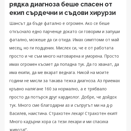
рядка диагноза беше спасен от
екип сърдечни и съдови хирурзи
Шансът да бъде фатално е огромен. Ако се беше
откъснало едно парченце докато си говорим и запуши
фатално, можеше да си отида. Имах симптоми от май
месец, но ги подцених. Мислех си, че е от работата
просто и че съм много натоварена и уморена. Просто
имах огромен късмет да попадна тук. Да го хванат, да
има екипи, да ме вкарат веднага. Никой на моите
години не мисли за такава тежка диагноза. Аз приемах
кръвно налягане 160 за нормално, а е трябвало
просто да потърся друг кардиолог. Добре, че дойдох
тук. Много сме благодарни аз и съпругът ми на д-р
Василев, наистина. Страхотен лекар! Страхотен екип!
Много кадърни хора са тези лекари и ми спасиха
живота!”,