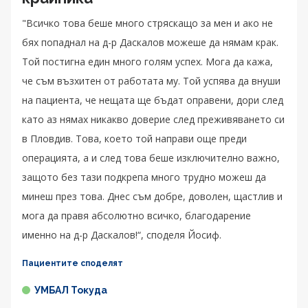
"Всичко това беше много стряскащо за мен и ако не
бях попаднал на д-р Даскалов можеше да нямам крак.
Той постигна един много голям успех. Мога да кажа,
че съм възхитен от работата му. Той успява да внуши
на пациента, че нещата ще бъдат оправени, дори след
като аз нямах никакво доверие след преживяването си
в Пловдив. Това, което той направи още преди
операцията, а и след това беше изключително важно,
защото без тази подкрепа много трудно можеш да
минеш през това. Днес съм добре, доволен, щастлив и
мога да правя абсолютно всичко, благодарение
именно на д-р Даскалов!“, споделя Йосиф.
Пациентите споделят
УМБАЛ Токуда