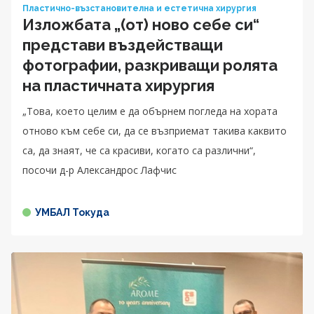
Пластично-възстановителна и естетична хирургия
Изложбата „(от) ново себе си“
представи въздействащи
фотографии, разкриващи ролята
на пластичната хирургия
„Това, което целим е да обърнем погледа на хората
отново към себе си, да се възприемат такива каквито
са, да знаят, че са красиви, когато са различни“,
посочи д-р Александрос Лафчис
УМБАЛ Токуда