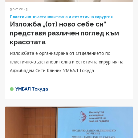
5 окт 2023
Пластично-възстановителна и естетична хирургия
Изложба „(от) ново себе си“
представя различен поглед към
красотата
Изложбата е организирана от Отделението по
пластично-възстановителна и естетична хирургия на
Аджибадем Сити Клиник УМБАЛ Токуда
УМБАЛ Токуда