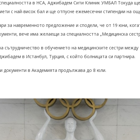
 специалността в НСА, Аджибадем Сити Клиник УМБАЛ Токуда ще
риети с най-висок бал и ще отпусне ежемесечни стипендии на ощ
ри за навременното предложение и сподели, че от 19 юни, ког
кументи, вече има желаещи за специалността „Медицинска сестр
а сътрудничество в обучението на медицинските сестри между
жибадем в Истанбул, Турция, с който болницата си партнира.
и документи в Академията продължава до 8 юли.