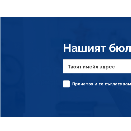
Нашият бюл
Твоят имейл адрес
Прочетох и се съгласявам 