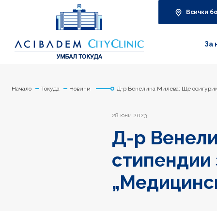
Всички б
За 
Начало
Токуда
Новини
Д-р Венелина Милева: Ще осигурим
28 юни 2023
Д-р Венели
стипендии 
„Медицинск