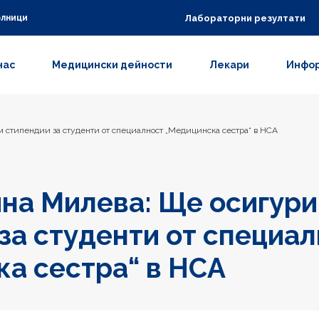
Лабораторни резултати
олници
нас
Медицински дейности
Лекари
Инфор
 стипендии за студенти от специалност „Медицинска сестра“ в НСА
на Милева: Ще осигур
за студенти от специа
а сестра“ в НСА