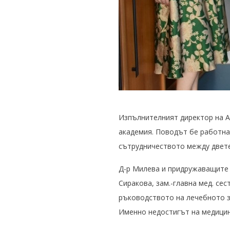
Изпълнителният директор на 
академия. Поводът бе работна 
сътрудничеството между двете
Д-р Милева и придружаващите 
Сиракова, зам.-главна мед. се
ръководството на лечебното з
Именно недостигът на медицинс