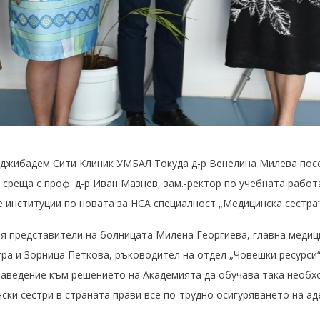
Аджибадем Сити Клиник УМБАЛ Токуда д-р Венелина Милева пос
среща с проф. д-р Иван Мазнев, зам.-ректор по учебната работ
 институции по новата за НСА специалност „Медицинска сестра“
я представители на болницата Милена Георгиева, главна медиц
стра и Зорница Петкова, ръководител на отдел „Човешки ресурси“
аведение към решението на Академията да обучава така необхо
ки сестри в страната прави все по-трудно осигуряването на ад