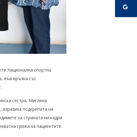
ети Национална спортна
а, във връзка със
.
инска сестра, Миглена
, изразиха подкрепата на
димите за страната ни кадри.
екватна грижа за пациентите.