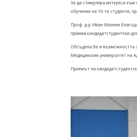
За да стимулира интереса към
обучение на 10-те студенти, п
Проф. д-р Иван Мазнев благода
приема кандидатстудентски до
Обсъдена бе и възможността з
Медицинския университет на Ад
Приемът на кандидатстудентск