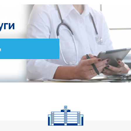
уги
и