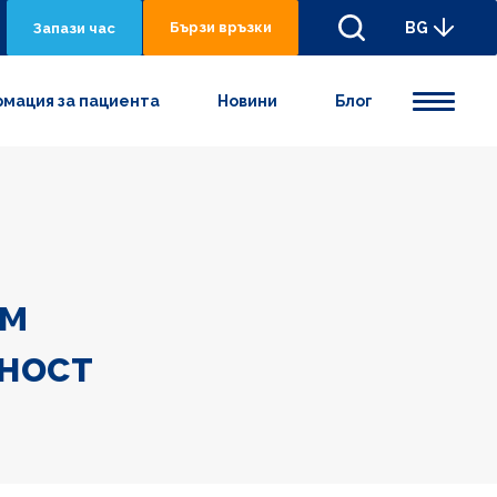
Бързи връзки
BG
Запази час
мация за пациента
Новини
Блог
им
лност