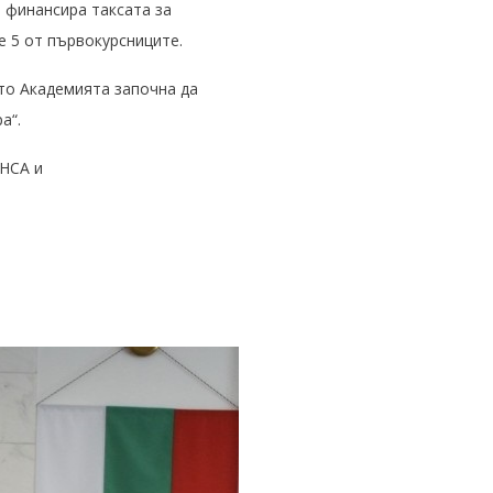
 финансира таксата за
е 5 от първокурсниците.
ато Академията започна да
а“.
 НСА и