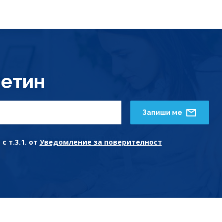
етин
Запиши ме
с т.3.1. от
Уведомление за поверителност