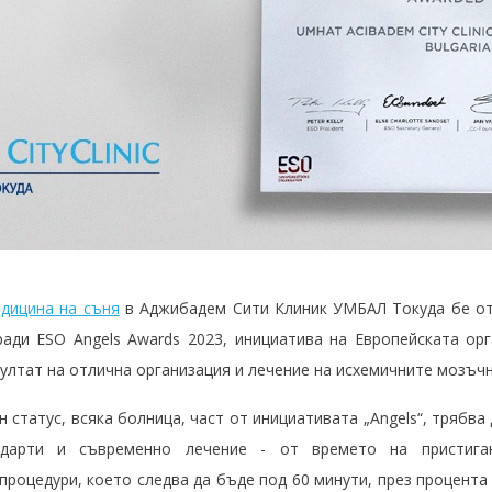
едицина на съня
в Аджибадем Сити Клиник УМБАЛ Токуда бе от
ади ESO Angels Awards 2023, инициатива на Европейската орг
резултат на отлична организация и лечение на исхемичните мозъч
н статус, всяка болница, част от инициативата „Angels“, трябва
андарти и съвременно лечение - от времето на пристиг
роцедури, което следва да бъде под 60 минути, през процента