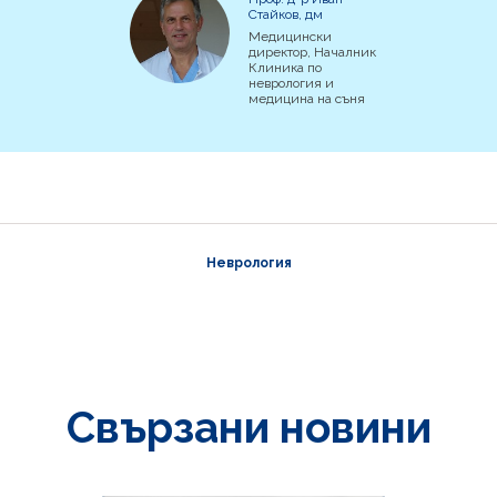
Стайков, дм
Медицински
директор, Началник
Клиника по
неврология и
медицина на съня
Неврология
Свързани новини