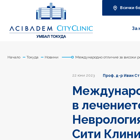
Всички б
За 
Начало
Токуда
Новини
Международно отличие за високи р
22 юни 2023
Проф. д-р Иван Ст
Международ
в лечениет
Неврология
Сити Клин