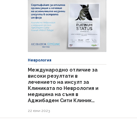
Неврология
Международно отличие за
високи резултати в
лечението на инсулт за
Клиниката по Неврология и
медицина на съня в
Аджибадем Сити Клиник
УМБАЛ Токуда
22 юни 2023