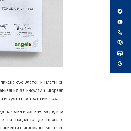
Social
личена със Златен и Платинен
анизация за инсулти (European
ни инсулти в острата им фаза.
 да покрива и изпълнява редица
ане на пациента до първите
 пациенти с исхемичен мозъчен