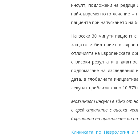
инсулт, подложени на редица
най-съвременното лечение – т
пациента при напускането на 
На всеки 30 минути пациент с
защото е бил приет в здравн
отличията на Европейската орга
с високи резултати в диагнос
подпомагане на изследвания 
дата, в глобалната инициатива
лекуват приблизително 10 579 
Мозъчният инсулт е едно от на
е сред страните с висока че
бързината на пристигане на па
Клиниката по Неврология и 