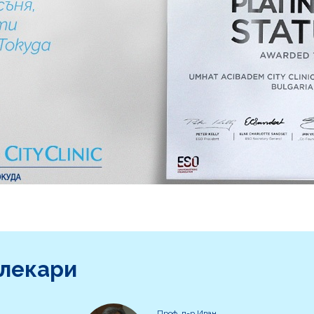
 лекари
Проф. д-р Иван