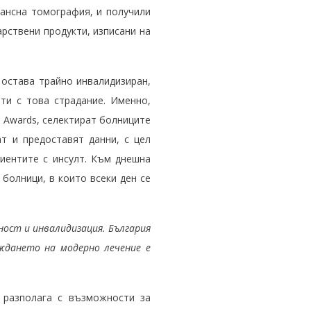
ансна томография, и получили
рствени продукти, изписани на
 остава трайно инвалидизиран,
ти с това страдание. Именно,
ls Awards, селектират болниците
ат и предоставят данни, с цел
иентите с инсулт. Към днешна
 болници, в които всеки ден се
ност и инвалидизация. България
ждането на модерно лечение е
разполага с възможности за