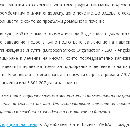
 изследвания като компютърна томография или магнитно-резон
ромболитично и/или ендоваскуларно лечение, до видовете лека
болницата, с които да продължи домашното лечение.
 инсулт, който е имало възможност да бъде спасен, умира или
о заведение, недостатъчно подготвено за лечение на пациен
низация за инсулти (European Stroke Organisation - ESO) - Ange
тициране и лечение на инсулт, които последователно записв
и идентифициране на точки за подобрение в лечението на пац
 на Европейската организация за инсулти са регистрирани 7707
пациенти или 3 861 207 души за година.
й-честите социално-значими заболявания със значителна смърт
стота на мозъчен инсулт. От изключително значение за прове
циента в лечебното заведение и поставяне на диагноза.
медицина на съня
в Аджибадем Сити Клиник УМБАЛ Токуда 