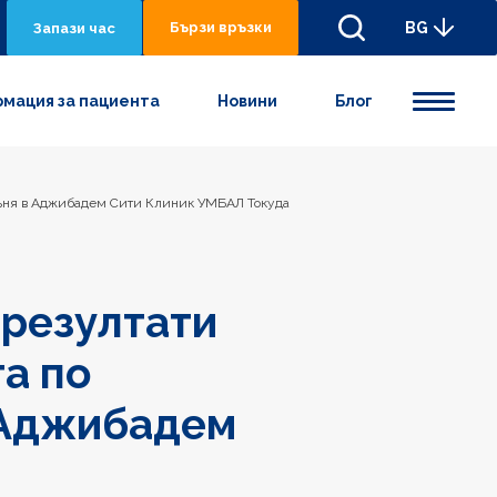
Бързи връзки
BG
Запази час
мация за пациента
Новини
Блог
 съня в Аджибадем Сити Клиник УМБАЛ Токуда
 резултати
та по
 Аджибадем