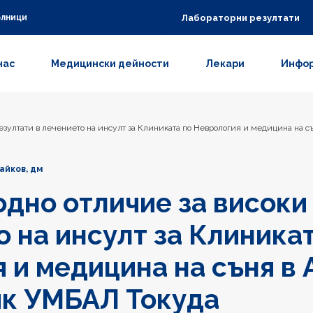
Лабораторни резултати
олници
нас
Медицински дейности
Лекари
Инфор
езултати в лечението на инсулт за Клиниката по Неврология и медицина на
айков, дм
но отличие за високи
о на инсулт за Клиника
 и медицина на съня в
ик УМБАЛ Токуда