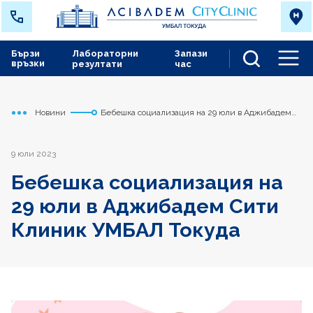
Бързи
Лабораторни
Запази
връзки
резултати
час
Men
Новини
Бебешка социализация на 29 юли в Аджибадем
Начало
Токуда
Сити Клиник УМБАЛ Токуда
9 юли 2023
Бебешка социализация на
29 юли в Аджибадем Сити
Клиник УМБАЛ Токуда