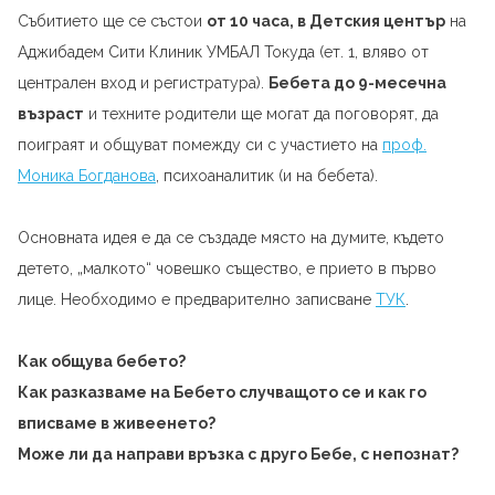
Събитието ще се състои
от 10 часа, в Детския център
на
Аджибадем Сити Клиник УМБАЛ Токуда (ет. 1, вляво от
централен вход и регистратура).
Бебета до
9-месечна
възраст
и техните родители ще могат да поговорят, да
поиграят и общуват помежду си с участието на
проф.
Моника Богданова
, психоаналитик (и на бебета).
Основната идея е да се създаде място на думите, където
детето, „малкото“ човешко същество, е прието в първо
лице. Необходимо е предваритeлно записване
ТУК
.
Как общува бебето?
Как разказваме на Бебето случващото се и как го
вписваме в живеенето?
Може ли да направи връзка с друго Бебе, с непознат?