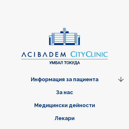
Информация за пациента
Фуутер навигация
За нас
Медицински дейности
Лекари