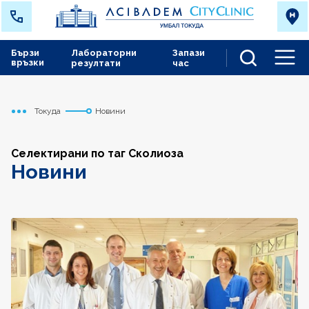
Бързи
Лабораторни
Запази
връзки
резултати
час
Men
Токуда
Новини
Начало
Селектирани по таг Сколиоза
Новини