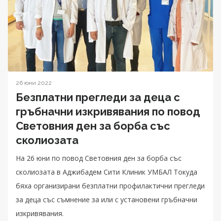
26 юни 2022
Безплатни прегледи за деца с
гръбначни изкривявания по повод
Световния ден за борба със
сколиозата
На 26 юни по повод Световния ден за борба със
сколиозата в Аджибадем Сити Клиник УМБАЛ Токуда
бяха организирани безплатни профилактични прегледи
за деца със съмнение за или с установени гръбначни
изкривявания.