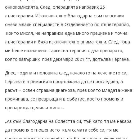
онкокомисията. След операцията направих 25
лъчетерапии. Изключително благодарна съм на всички
онези млади специалисти в Отделението по лъчетерапия,
които мисля, че направиха една много прецизна и точна
лъчетерапия и бяха изключително внимателни. След това
ми беше назначена таргетна терапия с два препарата,
която завърших през декември 2021 г.“, допълва Гергана.
Днес, година и половина след началото на лечението си,
Гергана е в ремисия и продължава да се проследява, а
ракът – освен страшна диагноза, през която младата жена
преминава, се превръща и в събитие, което променя и
пренарежда целия и живот.
„Аз съм благодарна на болестта си, тъй като тя ме накара
да променя отношението към самата себе си, тя ме
направи много по-спокойна, по-балансирана, лиши ме от