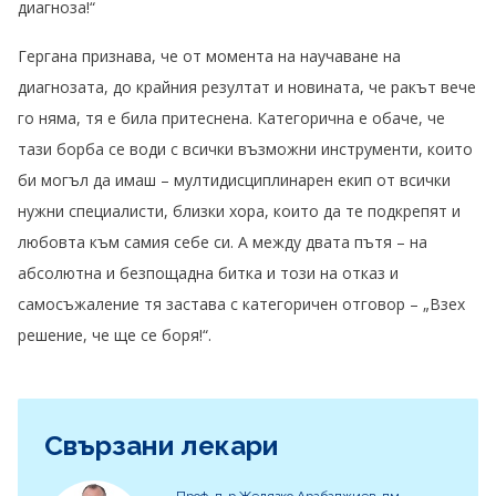
диагноза!“
Гергана признава, че от момента на научаване на
диагнозата, до крайния резултат и новината, че ракът вече
го няма, тя е била притеснена. Категорична е обаче, че
тази борба се води с всички възможни инструменти, които
би могъл да имаш – мултидисциплинарен екип от всички
нужни специалисти, близки хора, които да те подкрепят и
любовта към самия себе си. А между двата пътя – на
абсолютна и безпощадна битка и този на отказ и
самосъжаление тя застава с категоричен отговор – „Взех
решение, че ще се боря!“.
Свързани лекари
Проф. д-р Желязко Арабаджиев, дм