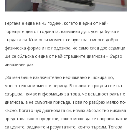
Гергана е едва на 43 години, когато в едни от най-
горещите дни от годината, взимайки душ, усеща бучка в
гърдата си. Към онзи момент се чувства в много добра
физическа форма и не подозира, че само след две седмици
ще се сблъска с една от най-страшните диагнози – бързо
инвазивен рак.
„За мен беше изключително неочаквано и шокиращо,
много тежък момент и период. В първите три дни светът
свършва, нямах информация за това, че всъщност ракът е
диагноза, а не смъртна присъда. Това го разбрах малко по-
късно. Когато чух диагнозата си, нямах абсолютно никаква
представа какво предстои, какво може да се направи, какви
са целите, задачите и резултатите, които търсим. Тогава