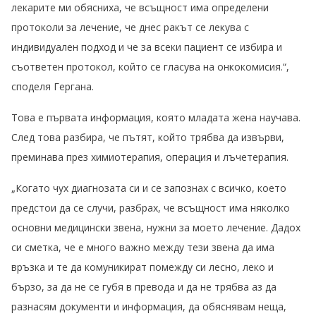
лекарите ми обясниха, че всъщност има определени
протоколи за лечение, че днес ракът се лекува с
индивидуален подход и че за всеки пациент се избира и
съответен протокол, който се гласува на онкокомисия.“,
споделя Гергана.
Това е първата информация, която младата жена научава.
След това разбира, че пътят, който трябва да извърви,
преминава през химиотерапия, операция и лъчетерапия.
„Когато чух диагнозата си и се запознах с всичко, което
предстои да се случи, разбрах, че всъщност има няколко
основни медицински звена, нужни за моето лечение. Дадох
си сметка, че е много важно между тези звена да има
връзка и те да комуникират помежду си лесно, леко и
бързо, за да не се губя в превода и да не трябва аз да
разнасям документи и информация, да обяснявам неща,