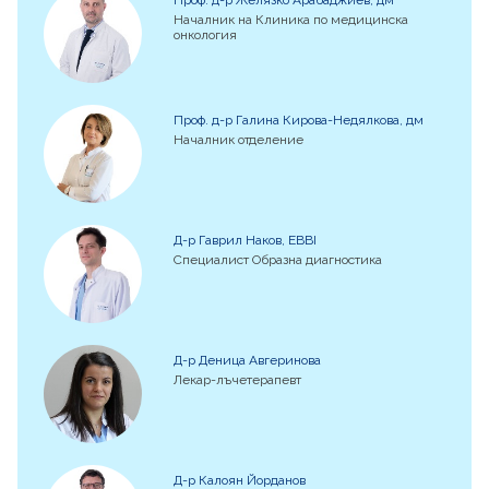
Началник на Клиника по медицинска
онкология
Проф. д-р Галина Кирова-Недялкова, дм
Началник отделение
Д-р Гаврил Наков, EBBI
Специалист Образна диагностика
Д-р Деница Авгеринова
Лекар-лъчетерапевт
Д-р Калоян Йорданов