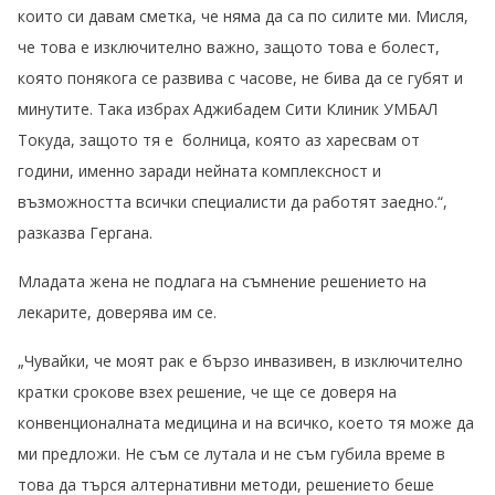
които си давам сметка, че няма да са по силите ми. Мисля,
че това е изключително важно, защото това е болест,
която понякога се развива с часове, не бива да се губят и
минутите. Така избрах Аджибадем Сити Клиник УМБАЛ
Токуда, защото тя е болница, която аз харесвам от
години, именно заради нейната комплексност и
възможността всички специалисти да работят заедно.“,
разказва Гергана.
Младата жена не подлага на съмнение решението на
лекарите, доверява им се.
„Чувайки, че моят рак е бързо инвазивен, в изключително
кратки срокове взех решение, че ще се доверя на
конвенционалната медицина и на всичко, което тя може да
ми предложи. Не съм се лутала и не съм губила време в
това да търся алтернативни методи, решението беше