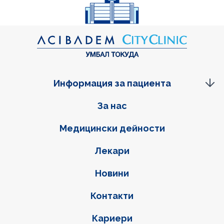
Информация за пациента
Фуутер навигация
За нас
Медицински дейности
Лекари
Новини
Контакти
Кариери