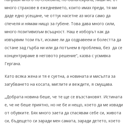
много страхове в ежедневието, които имах преди, тя ми
даде едно усещане, че оттук насетне аз мога само да
спечеля и нямам нищо за губене. Това дава много сили,
много позитивизъм всъщност. Наш е изборът как да
извървим този път, искаме ли да оздравеем и болестта да
остане зад гърба ни или да потънем в проблема, без да се
концентрираме в неговото решение“, казва с усмивка
Гергана.
Като всяка жена и тя е суетна, а новината и мисълта за
загубването на косата, миглите и веждите, я смущава.
„Добрата новина беше, че те ще се възстановят. Истината
е, че не беше приятно, но не бе и нещо, което да ме извади
от обувките. Бях много заета да спасявам себе си, живота
си, бъдещето си заради мен самата, заради детето, което