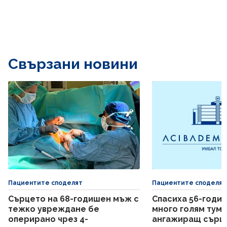
Свързани новини
Пациентите споделят
Пациентите споделят
Сърцето на 68-годишен мъж с
Спасиха 56-годи
тежко увреждане бе
много голям тумо
оперирано чрез 4-
ангажиращ сърц