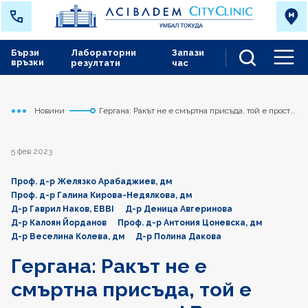
Бързи
Лабораторни
Запази
връзки
резултати
час
Men
Новини
Гергана: Ракът не е смъртна присъда, той е просто
Начало
Токуда
диагноза! Взех решение да се боря и той ме
научи да обичам себе си повече.
5 фев 2023
Проф. д-р Желязко Арабаджиев, дм
Проф. д-р Галина Кирова-Недялкова, дм
Д-р Гаврил Наков, EBBI
Д-р Деница Авгеринова
Д-р Калоян Йорданов
Проф. д-р Антония Цоневска, дм
Д-р Веселина Колева, дм
Д-р Полина Дакова
Гергана: Ракът не е
смъртна присъда, той е