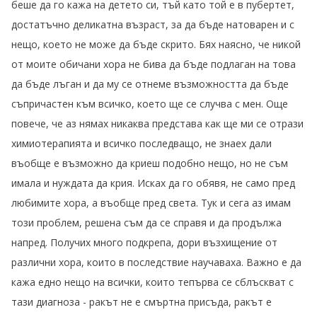
беше да го кажа на детето си, тъй като той е в пубертет,
достатъчно деликатна възраст, за да бъде натоварен и с
нещо, което не може да бъде скрито. Бях наясно, че никой
от моите обичани хора не бива да бъде подлаган на това
да бъде лъган и да му се отнеме възможността да бъде
съпричастен към всичко, което ще се случва с мен. Още
повече, че аз нямах никаква представа как ще ми се отрази
химиотерапията и всичко последващо, не знаех дали
въобще е възможно да криеш подобно нещо, но не съм
имала и нуждата да крия. Исках да го обявя, не само пред
любимите хора, а въобще пред света. Тук и сега аз имам
този проблем, решена съм да се справя и да продължа
напред. Получих много подкрепа, дори възхищение от
различни хора, които в последствие научаваха. Важно е да
кажа едно нещо на всички, които тепърва се сблъскват с
тази диагноза - ракът не е смъртна присъда, ракът е