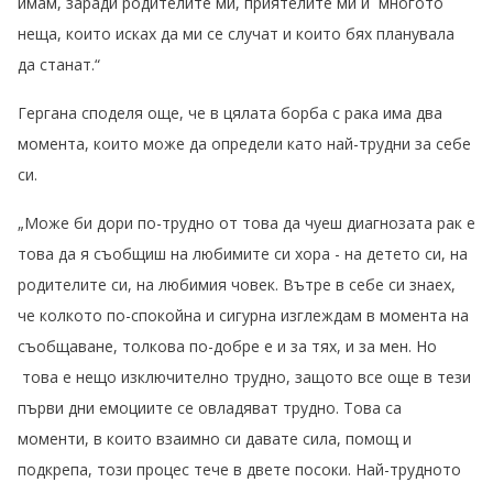
имам, заради родителите ми, приятелите ми и многото
неща, които исках да ми се случат и които бях планувала
да станат.“
Гергана споделя още, че в цялата борба с рака има два
момента, които може да определи като най-трудни за себе
си.
„Може би дори по-трудно от това да чуеш диагнозата рак е
това да я съобщиш на любимите си хора - на детето си, на
родителите си, на любимия човек. Вътре в себе си знаех,
че колкото по-спокойна и сигурна изглеждам в момента на
съобщаване, толкова по-добре е и за тях, и за мен. Но
това е нещо изключително трудно, защото все още в тези
първи дни емоциите се овладяват трудно. Това са
моменти, в които взаимно си давате сила, помощ и
подкрепа, този процес тече в двете посоки. Най-трудното