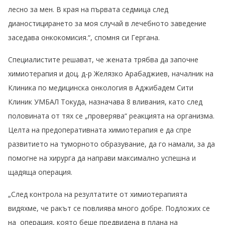
лесно за мен. В края на първата седмица след
дианостицирането за моя случай в лечебното заведение
заседава онкокомисия.“, спомня си Гергана.
Специалистите решават, че жената трябва да започне
химиотерапия и доц. д-р Желязко Арабаджиев, началник на
Клиника по медицинска онкология в Аджибадем Сити
Клиник УМБАЛ Токуда, назначава 8 вливания, като след
половината от тях се „проверява“ реакцията на организма.
Целта на предоперативната химиотерапия е да спре
развитието на туморното образувание, да го намали, за да
помогне на хирурга да направи максимално успешна и
щадяща операция.
„След контрола на резултатите от химиотерапията
видяхме, че ракът се повлиява много добре. Подложих се
на операция, която беше предвидена в плана на