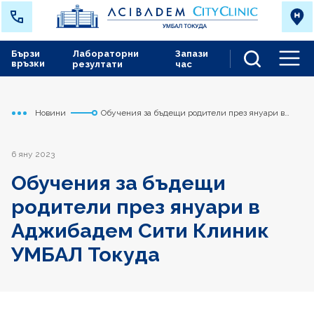
Бързи
Лабораторни
Запази
връзки
резултати
час
Men
Новини
Обучения за бъдещи родители през януари в
Начало
Токуда
Аджибадем Сити Клиник УМБАЛ Токуда
6 яну 2023
Обучения за бъдещи
родители през януари в
Аджибадем Сити Клиник
УМБАЛ Токуда