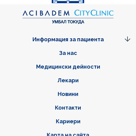
Информация за пациента
Фуутер навигация
За нас
Медицински дейности
Лекари
Новини
Контакти
Кариери
Карта на сайта