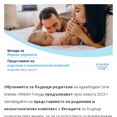
Обученията за бъдещи родители
на Аджибадем Сити
Клиник УМБАЛ Токуда
продължават
през новата 2023 г.
Заповядайте на
представянето на родилния и
неонатологичен комплекс
и
беседите
за бъдещи
родители през януари, за да се подготвите за всички важни