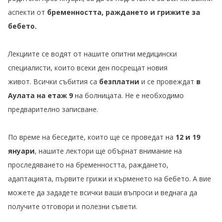
аспекти от
бременността, раждането и грижите за
бебето.
Лекциите се водят от нашите опитни медицински
специалисти, които всеки ден посрещат новия
живот. Всички събития са
безплатни
и се провеждат
в
Аулата на етаж 9
на болницата. Не е необходимо
предварително записване.
По време на беседите, които ще се проведат на
12 и 19
януари
, нашите лектори ще обърнат внимание на
проследяването на бременността, раждането,
адаптацията, първите грижи и кърменето на бебето. А вие
можете да зададете всички ваши въпроси и веднага да
получите отговори и полезни съвети.