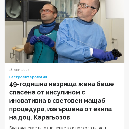
18 юни 2024
Гастроентерология
49-годишна незряща жена беше
спасена от инсулином с
иновативна в световен мащаб
процедура, извършена от екипа
на доц. Карагьозов
Благодарение на отношението и подхода на доц.