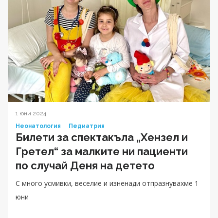
1 юни 2024
Неонатология
Педиатрия
Билети за спектакъла „Хензел и
Гретел“ за малките ни пациенти
по случай Деня на детето
С много усмивки, веселие и изненади отпразнувахме 1
юни