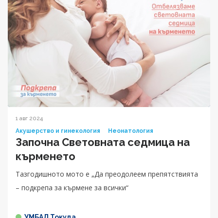
1 авг 2024
Акушерство и гинекология
Неонатология
Започна Световната седмица на
кърменето
Тазгодишното мото е „Да преодолеем препятствията
– подкрепа за кърмене за всички“
УМБАЛ Токуда