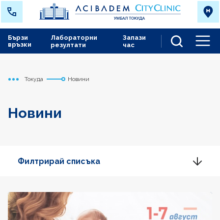
Бързи
Лабораторни
Запази
връзки
резултати
час
Men
Токуда
Новини
Начало
Новини
Филтрирай списъка