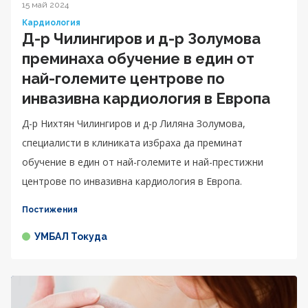
15 май 2024
Кардиология
Д-р Чилингиров и д-р Золумова
преминаха обучение в един от
най-големите центрове по
инвазивна кардиология в Европа
Д-р Нихтян Чилингиров и д-р Лиляна Золумова,
специалисти в клиниката избраха да преминат
обучение в един от най-големите и най-престижни
центрове по инвазивна кардиология в Европа.
Постижения
УМБАЛ Токуда