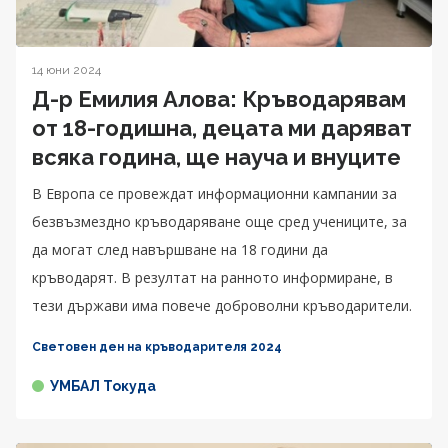
14 юни 2024
Д-р Емилия Алова: Кръводарявам
от 18-годишна, децата ми даряват
всяка година, ще науча и внуците
В Европа се провеждат информационни кампании за
безвъзмездно кръводаряване още сред учениците, за
да могат след навършване на 18 години да
кръводарят. В резултат на ранното информиране, в
тези държави има повече доброволни кръводарители.
Световен ден на кръводарителя 2024
УМБАЛ Токуда