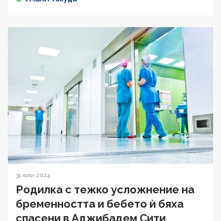
31 юли 2024
Родилка с тежко усложнение на
бременността и бебето ѝ бяха
спасени в Аджибадем Сити