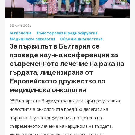
22 юни 2024
Ангиология
Лъчетерапия и радиохирургия
Медицинска онкология
Образна диагностика
За първи път в България се
проведе научна конференция за
съвременното лечение на рака на
гърдата, лицензирана от
Европейското дружество по
медицинска онкология
25 български и 6 чуждестранни лектори представиха
новостите в онкологията пред 150 делегати на
първата Научна конференция, посветена на
съвременното лечение на карцинома на гърдата,
лицензирана от Европейското дружество по