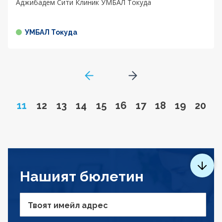
Аджибадем Сити Клиник УМБАЛ Токуда
УМБАЛ Токуда
GoToPreviousPage
Go to next page
Page
Go to page
Go to page
Go to page
Go to page
Go to page
Go to page
Go to page
Go to pa
Go to
11
12
13
14
15
16
17
18
19
20
Нашият бюлетин
Твоят имейл адрес