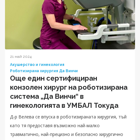
21 май 2024
Акушерство и гинекология
Роботизирана хирургия Да Винчи
Още един сертифициран
конзолен хирург на роботизирана
система „Да Винчи“ в
гинекологията в УМБАЛ Токуда
Д-р Велева се впуска в роботизираната хирургия, тъй
като тя предоставя възможно най-малко
травматично, най-прецизно и безопасно хирургично