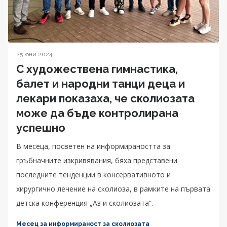
25 юни 2024
С художествена гимнастика,
балет и народни танци деца и
лекари показаха, че сколиозата
може да бъде контролирана
успешно
В месеца, посветен на информираността за
гръбначните изкривявания, бяха представени
последните тенденции в консервативното и
хирургично лечение на сколиоза, в рамките на първата
детска конференция „Аз и сколиозата“.
Месец за информираност за сколиозата