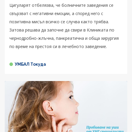
Цигуларят отбелязва, че болничните заведения се
свързват с негативни емоции, а според него с
позитивна мисъл всичко се случва както трябва.
Затова решава да започне да свири в Клиниката по
чернодробно-жлъчна, панкреатична и обща хирургия
по време на престоя си в лечебното заведение.
УМБАЛ Токуда