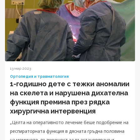
13 мар 2023
Ортопедия и травматология
1-годишно дете с тежки аномалии
на скелета и нарушена дихателна
функция премина през рядка
хирургична интервенция
„Целта на оперативното лечение беше подобрение на
респираторната функция в дясната гръдна половина
на момичето, възможност за възстановяване и