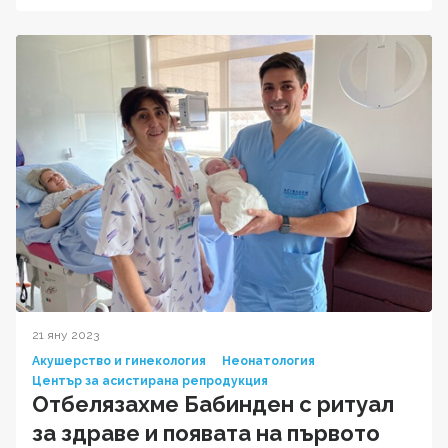
21 яну 2023
Акушерство и гинекология
Неонатология
Център за асистирана репродукция
Отбелязахме Бабинден с ритуал
за здраве и появата на първото