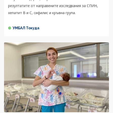
резултатите от направените изследвания за СПИН,
хепатит В и С, сифилис и кръвна група.
УМБАЛ Токуда