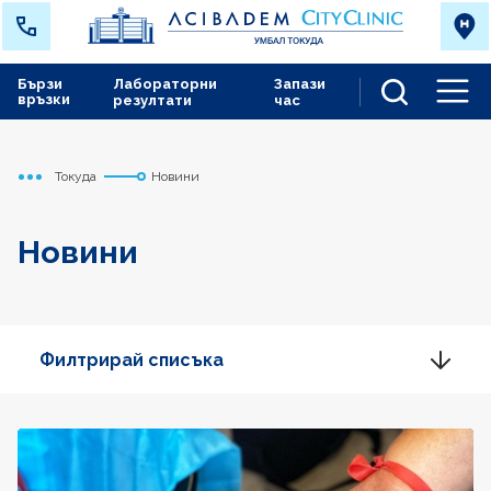
Бързи
Лабораторни
Запази
връзки
резултати
час
Men
Токуда
Новини
Начало
Новини
Филтрирай списъка