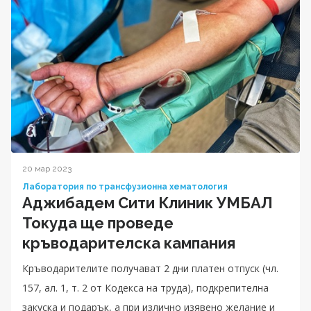
20 мар 2023
Лаборатория по трансфузионна хематология
Аджибадем Сити Клиник УМБАЛ
Токуда ще проведе
кръводарителска кампания
Кръводарителите получават 2 дни платен отпуск (чл.
157, ал. 1, т. 2 от Кодекса на труда), подкрепителна
закуска и подарък, а при излично изявено желание и