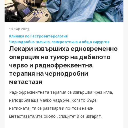
10 мар 2023
Клиника по Гастроентерология
Чернодробно-жлъчна, панкреатична и обща хирургия
Лекари извършиха едновременно
операция на тумор на дебелото
черво и радиофреквентна
терапия на чернодробни
метастази
Радиофреквентната терапия се извършва чрез игла,
наподобяваща малко чадърче. Когато бъде
натисната, тя се разтваря и по-този начин
метастазата/ите около „спиците“ ѝ се изгарят.