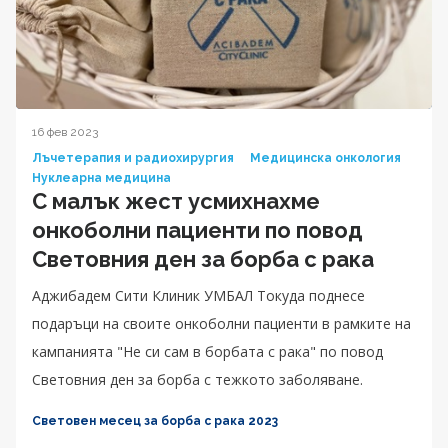
16 фев 2023
Лъчетерапия и радиохирургия
Медицинска онкология
Нуклеарна медицина
С малък жест усмихнахме
онкоболни пациенти по повод
Световния ден за борба с рака
Аджибадем Сити Клиник УМБАЛ Токуда поднесе
подаръци на своите онкоболни пациенти в рамките на
кампанията "Не си сам в борбата с рака" по повод
Световния ден за борба с тежкото заболяване.
Световен месец за борба с рака 2023