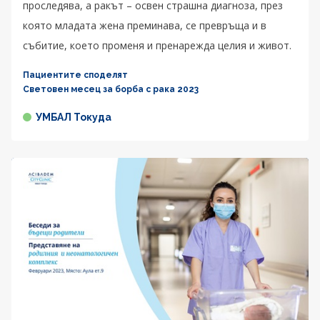
проследява, а ракът – освен страшна диагноза, през
която младата жена преминава, се превръща и в
събитие, което променя и пренарежда целия и живот.
Пациентите споделят
Световен месец за борба с рака 2023
УМБАЛ Токуда