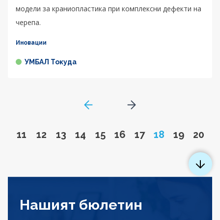
модели за краниопластика при комплексни дефекти на
черепа.
Иновации
УМБАЛ Токуда
GoToPreviousPage
Go to next page
Go to page
Go to page
Go to page
Go to page
Go to page
Go to page
Go to page
Page
Go to pa
Go to
11
12
13
14
15
16
17
18
19
20
Нашият бюлетин