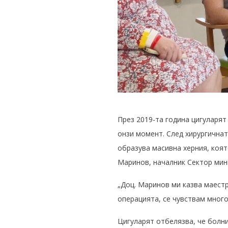
През 2019-та година цигуларят
онзи момент. След хирургичнат
образува масивна херния, коят
Маринов, началник Сектор мин
„Доц. Маринов ми казва маестр
операцията, се чувствам много
Цигуларят отбелязва, че болни