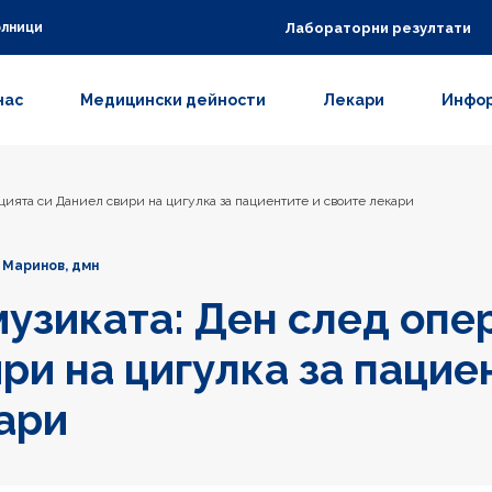
Лабораторни резултати
олници
нас
Медицински дейности
Лекари
Инфор
цията си Даниел свири на цигулка за пациентите и своите лекари
 Маринов, дмн
музиката: Ден след опе
ри на цигулка за пацие
ари