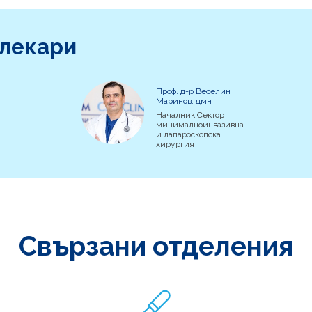
 лекари
Проф. д-р Веселин
Маринов, дмн
Началник Сектор
минималноинвазивна
и лапароскопска
хирургия
Свързани отделения