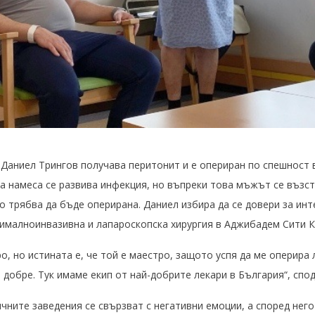
 Даниел Трингов получава перитонит и е опериран по спешност
а намеса се развива инфекция, но въпреки това мъжът се възс
о трябва да бъде оперирана. Даниел избира да се довери за инт
ималноинвазивна и лапароскопска хирургия в Аджибадем Сити 
о, но истината е, че той е маестро, защото успя да ме оперира 
 добре. Тук имаме екип от най-добрите лекари в България“, спо
чните заведения се свързват с негативни емоции, а според него