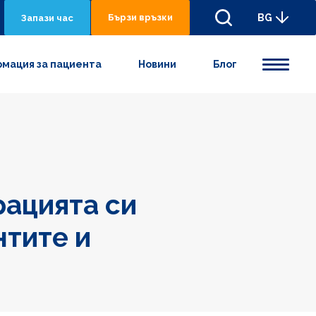
Бързи връзки
BG
Запази час
мация за пациента
Новини
Блог
рацията си
нтите и