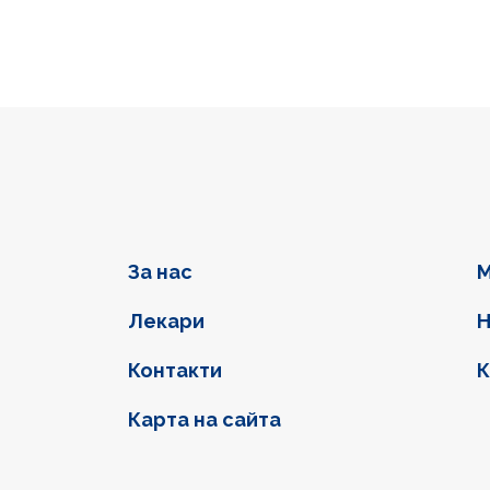
Фуутер навигация
За нас
М
Лекари
Н
Контакти
К
Карта на сайта