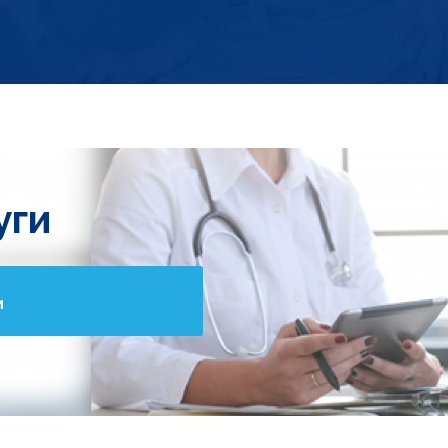
уги
и