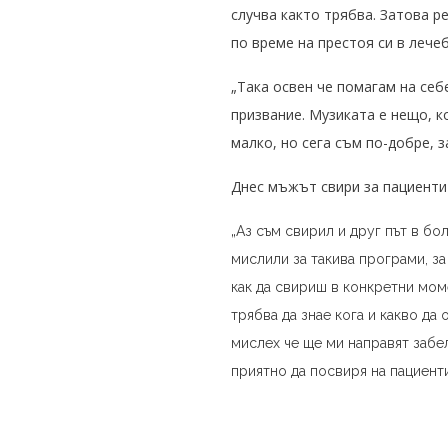
случва както трябва. Затова р
по време на престоя си в лече
„Така освен че помагам на себе
призвание. Музиката е нещо, к
малко, но сега съм по-добре, з
Днес мъжът свири за пациентит
„Аз съм свирил и друг път в бол
мислили за такива програми, з
как да свириш в конкретни мом
трябва да знае кога и какво да 
мислех че ще ми направят забел
приятно да посвиря на пациенти