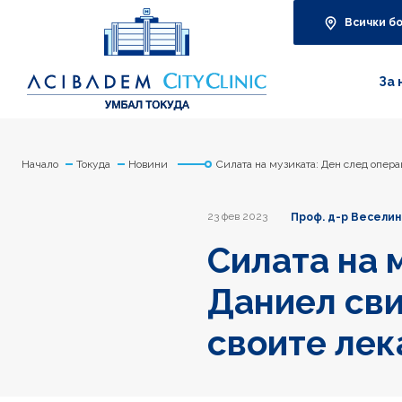
Всички б
За 
Начало
Токуда
Новини
Силата на музиката: Ден след опера
23 фев 2023
Проф. д-р Веселин
Силата на 
Даниел сви
своите лек