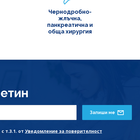
Чернодробно-
жлъчна,
панкреатична и
обща хирургия
етин
Запиши ме
с т.3.1. от
Уведомление за поверителност