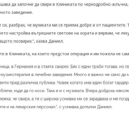
ешава да започне да свири в Клиниката по чернодробно-жлъчна,
бното заведение.
 си, разбрах, че музиката ми се приема добре и от пациентите. 
оето настройва вътрешните светове на хората и вярвам, че лек
ащото посвирих.“, казва Даниел.
е в Клиниката, на които предстои операция и им пожела не само
ница, в Германия и в стаята свирех. Бях с едни тръби тогава, но 
а музикотерапия в лечебни заведения. Много е важно не само да 
енти пред различна публика. Човек когато има един богат гардер
облече, къде да го носи. Така е и с музиката. Вчера дойдоха няко
ежка, че свиря, а те с широка усмивка ми се зарадваха и ме поз
те и на лекарския персонал.“, с усмивка допълни Даниел.