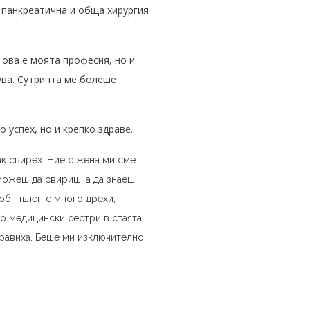
 панкреатична и обща хирургия
Това е моята професия, но и
ува.
Сутринта ме болеше
 успех, но и крепко здраве.
пак свирех. Ние с жена ми сме
можеш да свириш, а да знаеш
об, пълен с много дрехи,
лко медицински сестри в стаята,
дравиха.
Беше ми изключително