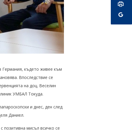
 в Германия, където живее към
тановява. Впоследствие се
ервенцията на доц. Веселин
Клиник УМБАЛ Токуда.
лапароскопски и днес, ден след
деля Даниел.
 с позитивна мисъл всичко се