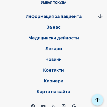
Информация за пациента
Фуутер навигация
За нас
Медицински дейности
Лекари
Новини
Контакти
Кариери
Карта на сайта
Social links