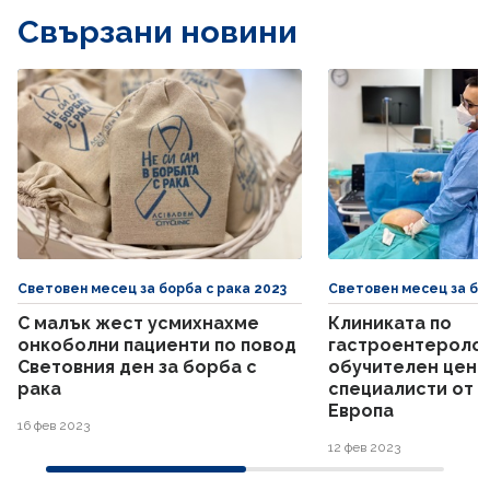
Свързани новини
Световен месец за борба с рака 2023
Световен месец за бор
С малък жест усмихнахме
Клиниката по
онкоболни пациенти по повод
гастроентеролог
Световния ден за борба с
обучителен цент
рака
специалисти от ц
Европа
16 фев 2023
12 фев 2023