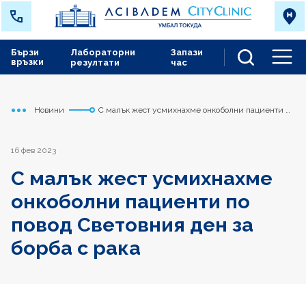
Бързи
Лабораторни
Запази
връзки
резултати
час
Men
Новини
С малък жест усмихнахме онкоболни пациенти по
Начало
Токуда
повод Световния ден за борба с рака
16 фев 2023
С малък жест усмихнахме
онкоболни пациенти по
повод Световния ден за
борба с рака