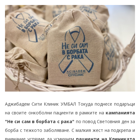
Аджибадем Сити Клиник УМБАЛ Токуда поднесе подаръци
на своите онкоболни пациенти в рамките на
кампанията
"Не си сам в борбата с рака"
по повод Световния ден за
борба с тежкото заболяване. С малкия жест на подкрепа и
внимание успяхме да усмихнем
пациенти на Клиниката