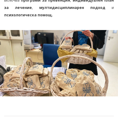
включва
програми за превенция
,
индивидуален план
за лечение
,
мултидисциплинарен подход
и
психологическа помощ.