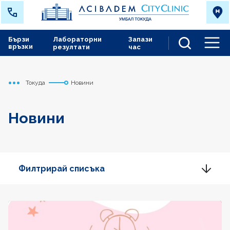
Бързи
Лабораторни
Запази
връзки
резултати
час
Men
Токуда
Новини
Начало
Новини
Филтрирай списъка