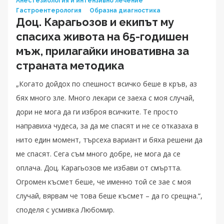
Анестезиология и интензивно лечение
Гастроентерология
Образна диагностика
Доц. Карагьозов и екипът му
спасиха живота на 65-годишен
мъж, прилагайки иновативна за
страната методика
„Когато дойдох по спешност всичко беше в кръв, аз
бях много зле. Много лекари се заеха с моя случай,
дори не мога да ги изброя всичките. Те просто
направиха чудеса, за да ме спасят и не се отказаха в
нито един момент, търсеха вариант и бяха решени да
ме спасят. Сега съм много добре, не мога да се
оплача. Доц. Карагьозов ме избави от смъртта.
Огромен късмет беше, че именно той се зае с моя
случай, вярвам че това беше късмет – да го срещна.“,
споделя с усмивка Любомир.