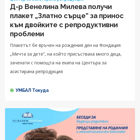
Д-р Венелина Милева получи
плакет „Златно сърце” за принос
към двойките с репродуктивни
проблеми
Плакетът бе връчен на рождения ден на Фондация
„Мечта за дете”, на който присъстваха много деца,
заченати с помощта на екипа на Центъра за
асистирана репродукция
УМБАЛ Токуда