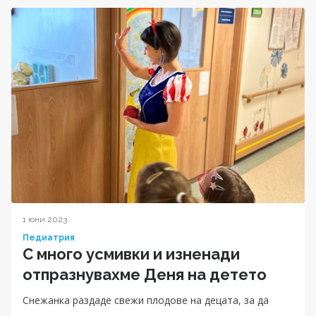
1 юни 2023
Педиатрия
С много усмивки и изненади
отпразнувахме Деня на детето
Снежанка раздаде свежи плодове на децата, за да