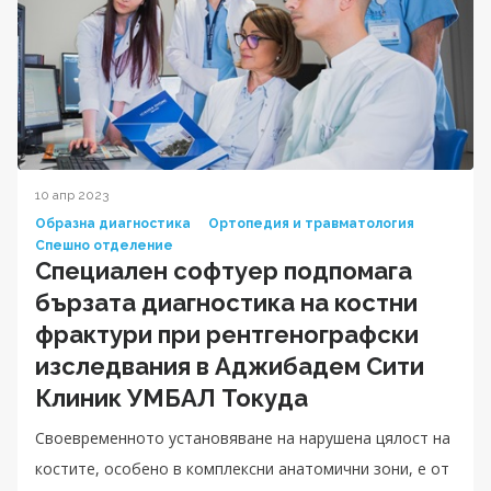
10 апр 2023
Образна диагностика
Ортопедия и травматология
Спешно отделение
Специален софтуер подпомага
бързата диагностика на костни
фрактури при рентгенографски
изследвания в Аджибадем Сити
Клиник УМБАЛ Токуда
Своевременното установяване на нарушена цялост на
костите, особено в комплексни анатомични зони, е от