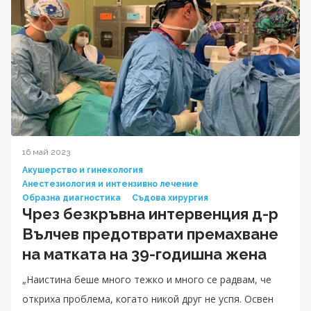
16 май 2023
Акушерство и гинекология
Анестезиология и интензивно лечение
Образна диагностика
Съдова хирургия
Чрез безкръвна интервенция д-р
Вълчев предотврати премахване
на матката на 39-годишна жена
„Наистина беше много тежко и много се радвам, че
откриха проблема, когато никой друг не успя. Освен