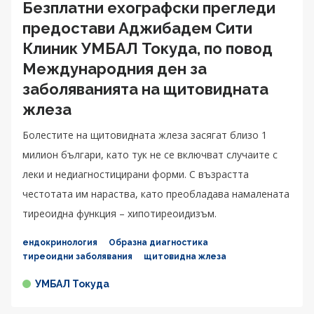
Безплатни ехографски прегледи
предостави Аджибадем Сити
Клиник УМБАЛ Токуда, по повод
Международния ден за
заболяванията на щитовидната
жлеза
Болестите на щитовидната жлеза засягат близо 1
милион българи, като тук не се включват случаите с
леки и недиагностицирани форми. С възрастта
честотата им нараства, като преобладава намалената
тиреоидна функция – хипотиреоидизъм.
ендокринология
Образна диагностика
тиреоидни заболявания
щитовидна жлеза
УМБАЛ Токуда