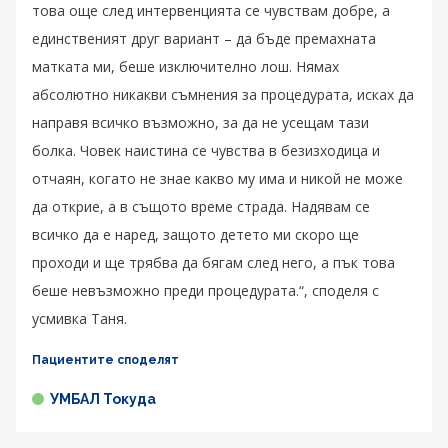
това още след интервенцията се чувствам добре, а
единственият друг вариант – да бъде премахната
матката ми, беше изключително лош. Нямах
абсолютно никакви съмнения за процедурата, исках да
направя всичко възможно, за да не усещам тази
болка. Човек наистина се чувства в безизходица и
отчаян, когато не знае какво му има и никой не може
да открие, а в същото време страда. Надявам се
всичко да е наред, защото детето ми скоро ще
проходи и ще трябва да бягам след него, а пък това
беше невъзможно преди процедурата.“, споделя с
усмивка Таня.
Пациентите споделят
УМБАЛ Токуда