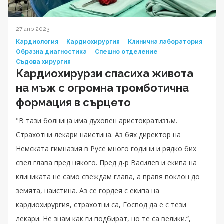
27 апр 2023
Кардиология
Кардиохирургия
Клинична лаборатория
Образна диагностика
Спешно отделение
Съдова хирургия
Кардиохирурзи спасиха живота
на мъж с огромна тромботична
формация в сърцето
"В тази болница има духовен аристократизъм.
Страхотни лекари наистина. Аз бях директор на
Немската гимназия в Русе много години и рядко бих
свел глава пред някого. Пред д-р Василев и екипа на
клиниката не само свеждам глава, а правя поклон до
земята, наистина. Аз се гордея с екипа на
кардиохирургия, страхотни са, Господ да е с тези
лекари. Не знам как ги подбират, но те са велики.“,