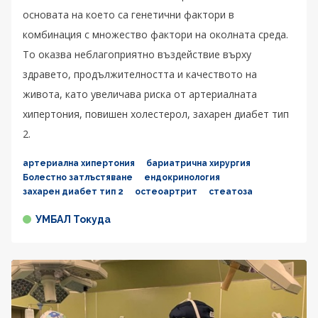
основата на което са генетични фактори в
комбинация с множество фактори на околната среда.
То оказва неблагоприятно въздействие върху
здравето, продължителността и качеството на
живота, като увеличава риска от артериалната
хипертония, повишен холестерол, захарен диабет тип
2.
артериална хипертония
бариатрична хирургия
Болестно затлъстяване
ендокринология
захарен диабет тип 2
остеоартрит
стеатоза
УМБАЛ Токуда