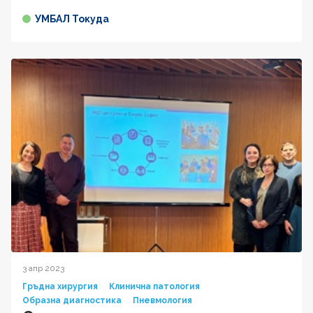
УМБАЛ Токуда
3 апр 2023
Гръдна хирургия
Клинична патология
Образна диагностика
Пневмология