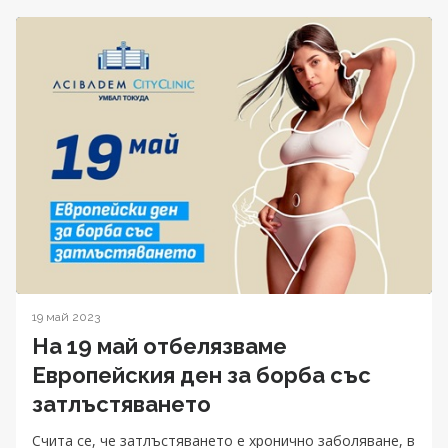
19 май 2023
На 19 май отбелязваме
Европейския ден за борба със
затлъстяването
Счита се, че затлъстяването е хронично заболяване, в