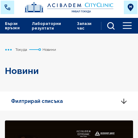
Бързи
Лабораторни
Запази
връзки
резултати
час
Men
Токуда
Новини
Начало
Новини
Филтрирай списъка