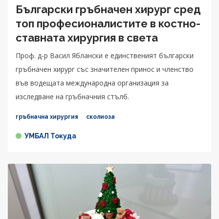
Български гръбначен хирург сред
топ професионалистите в костно-
ставната хирургия в света
Проф. д-р Васил Яблански e единственият български
гръбначен хирург със значителен принос и членство
във водещата международна организация за
изследване на гръбначния стълб.
гръбначна хирургия
сколиоза
УМБАЛ Токуда