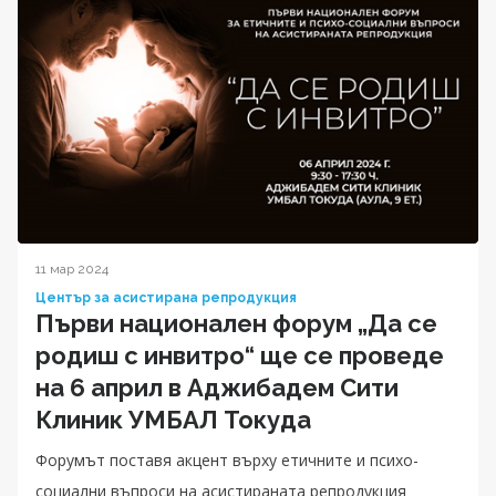
11 мар 2024
Център за асистирана репродукция
Първи национален форум „Да се
родиш с инвитро“ ще се проведе
на 6 април в Аджибадем Сити
Клиник УМБАЛ Токуда
Форумът поставя акцент върху етичните и психо-
социални въпроси на асистираната репродукция