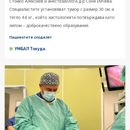
Стойко Алексиев и анестезиолога д-р Соня Илчева.
Специалистите установяват тумор с размер 30 см. и
тегло 4.6 кг., който хистологията потвърждава като
липом – доброкачествено образувание.
Пациентите споделят
УМБАЛ Токуда