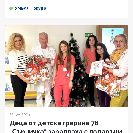
УМБАЛ Токуда
22 дек 2023
Деца от детска градина 76
„Сърничка“ зарадваха с подаръци