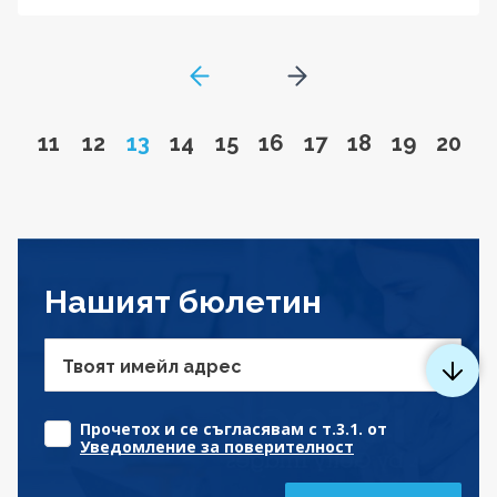
GoToPreviousPage
Go to next page
Go to page
Go to page
Page
Go to page
Go to page
Go to page
Go to page
Go to page
Go to pa
Go to
11
12
13
14
15
16
17
18
19
20
Нашият бюлетин
Твоят имейл адрес
Прочетох и се съгласявам с т.3.1. от
Уведомление за поверителност