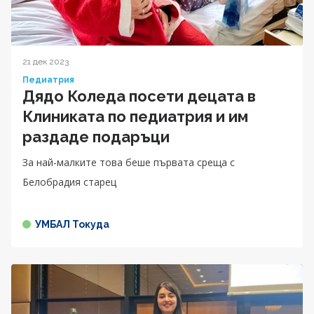
21 дек 2023
Педиатрия
Дядо Коледа посети децата в
Клиниката по педиатрия и им
раздаде подаръци
За най-малките това беше първата среща с
Белобрадия старец
УМБАЛ Токуда