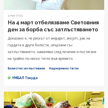
4 мар 2024
На 4 март отбелязваме Световния
ден за борба със затлъстяването
Доказано е, че рискът от инфаркт, инсулт, рак на
гърдата и други болести, свързани със
затлъстяването, намалява след лечение и постигане
на трайно по-ниско тегло във времето.
Болестно затлъстяване
Наднормено тегло
УМБАЛ Токуда