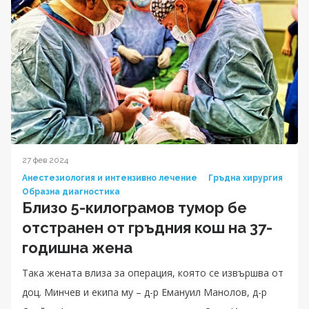
27 фев 2024
Анестезиология и интензивно лечение
Гръдна хирургия
Образна диагностика
Близо 5-килограмов тумор бе
отстранен от гръдния кош на 37-
годишна жена
Така жената влиза за операция, която се извършва от
доц. Минчев и екипа му – д-р Емануил Манолов, д-р