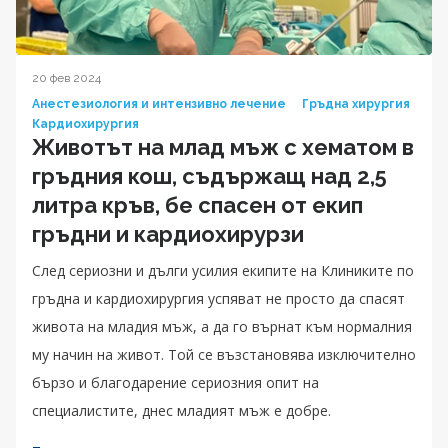
20 фев 2024
Анестезиология и интензивно лечение
Гръдна хирургия
Кардиохирургия
Животът на млад мъж с хематом в
гръдния кош, съдържащ над 2,5
литра кръв, бе спасен от екип
гръдни и кардиохирурзи
След сериозни и дълги усилия екипите на Клиниките по
гръдна и кардиохирургия успяват не просто да спасят
живота на младия мъж, а да го върнат към нормалния
му начин на живот. Той се възстановява изключително
бързо и благодарение сериозния опит на
специалистите, днес младият мъж е добре.