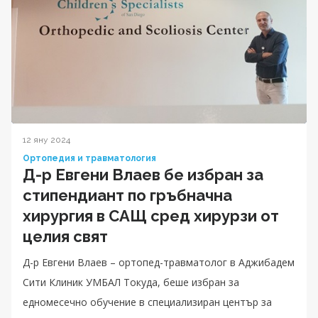
12 яну 2024
Ортопедия и травматология
Д-р Евгени Влаев бе избран за
стипендиант по гръбначна
хирургия в САЩ сред хирурзи от
целия свят
Д-р Евгени Влаев – ортопед-травматолог в Аджибадем
Сити Клиник УМБАЛ Токуда, беше избран за
едномесечно обучение в специализиран център за