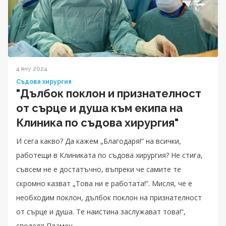
4 яну 2024
Съдова хирургия
"Дълбок поклон и признателност
от сърце и душа към екипа на
Клиника по съдова хирургия"
И сега какво? Да кажем „Благодаря!” на всички,
работещи в Клиниката по съдова хирургия? Не стига,
съвсем не е достатъчно, въпреки че самите те
скромно казват „Това ни е работата!”. Мисля, че е
необходим поклон, дълбок поклон на признателност
от сърце и душа. Те наистина заслужават това!“,
споделя Пламен.