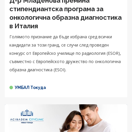
Д-р Младенова премина
стипендиантска програма за
онкологична образна диагностика
в Италия
Голямото признание да бъде избрана сред всички
кандидати за този гранд, се случи след проведен
конкурс от Европейско училище по радиология (ESOR),
съвместно с Европейското дружество по онкологична
образна диагностика (ESOI).
УМБАЛ Токуда