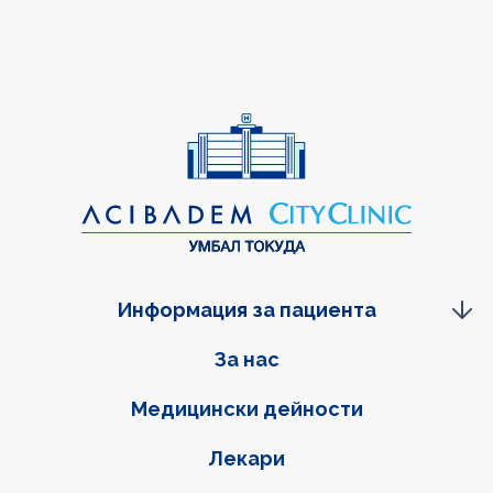
Информация за пациента
Фуутер навигация
За нас
Медицински дейности
Лекари