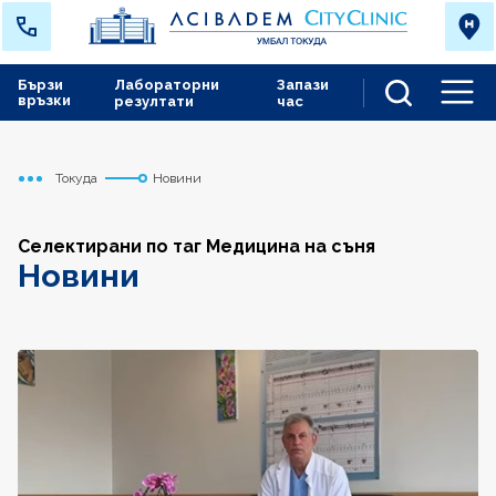
Бързи
Лабораторни
Запази
връзки
резултати
час
Men
Токуда
Новини
Начало
Селектирани по таг Медицина на съня
Новини