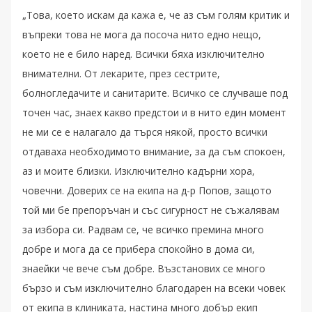
„Това, което искам да кажа е, че аз съм голям критик и
въпреки това не мога да посоча нито едно нещо,
което не е било наред. Всички бяха изключително
внимателни. От лекарите, през сестрите,
болногледачите и санитарите. Всичко се случваше под
точен час, знаех какво предстои и в нито един момент
не ми се е налагало да търся някой, просто всички
отдаваха необходимото внимание, за да съм спокоен,
аз и моите близки. Изключително кадърни хора,
човечни. Доверих се на екипа на д-р Попов, защото
той ми бе препоръчан и със сигурност не съжалявам
за избора си. Радвам се, че всичко премина много
добре и мога да се прибера спокойно в дома си,
знаейки че вече съм добре. Възстанових се много
бързо и съм изключително благодарен на всеки човек
от екипа в клиниката, настина много добър екип