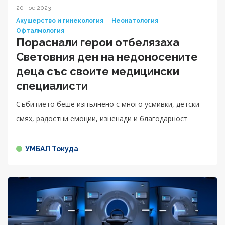
20 ное 2023
Акушерство и гинекология
Неонатология
Офталмология
Пораснали герои отбелязаха
Световния ден на недоносените
деца със своите медицински
специалисти
Събитието беше изпълнено с много усмивки, детски
смях, радостни емоции, изненади и благодарност
УМБАЛ Токуда