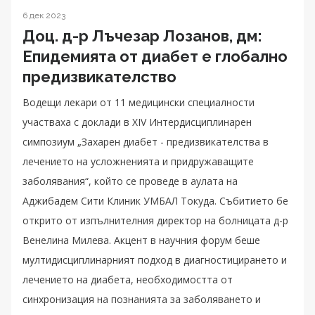
6 дек 2023
Доц. д-р Лъчезар Лозанов, дм:
Eпидемията от диабет е глобално
предизвикателство
Водещи лекари от 11 медицински специалности
участваха с доклади в XIV Интердисциплинарен
симпозиум „Захарен диабет - предизвикателства в
лечението на усложненията и придружаващите
заболявания“, който се проведе в аулата на
Аджибадем Сити Клиник УМБАЛ Токуда. Събитието бе
открито от изпълнителния директор на болницата д-р
Венелина Милева. Акцент в научния форум беше
мултидисциплинарният подход в диагностицирането и
лечението на диабета, необходимостта от
синхронизация на познанията за заболяването и