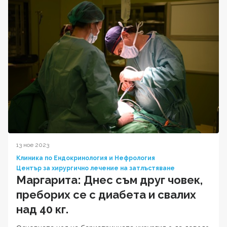
13 ное 2023
Клиника по Ендокринология и Нефрология
Център за хирургично лечение на затлъстяване
Маргарита: Днес съм друг човек,
преборих се с диабета и свалих
над 40 кг.