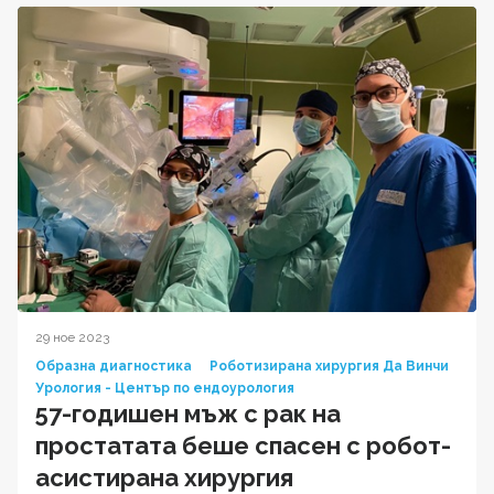
29 ное 2023
Образна диагностика
Роботизирана хирургия Да Винчи
Урология - Център по ендоурология
57-годишен мъж с рак на
простатата беше спасен с робот-
асистирана хирургия