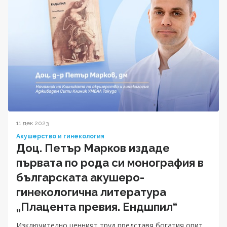
11 дек 2023
Акушерство и гинекология
Доц. Петър Марков издаде
първата по рода си монография в
българската акушеро-
гинекологична литература
„Плацента превия. Ендшпил“
Изключително ценният труд представя богатия опит