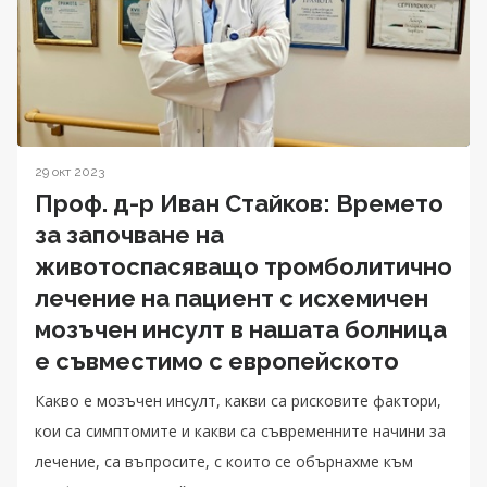
29 окт 2023
Проф. д-р Иван Стайков: Времето
за започване на
животоспасяващо тромболитично
лечение на пациент с исхемичен
мозъчен инсулт в нашата болница
е съвместимо с европейското
Какво е мозъчен инсулт, какви са рисковите фактори,
кои са симптомите и какви са съвременните начини за
лечение, са въпросите, с които се обърнахме към