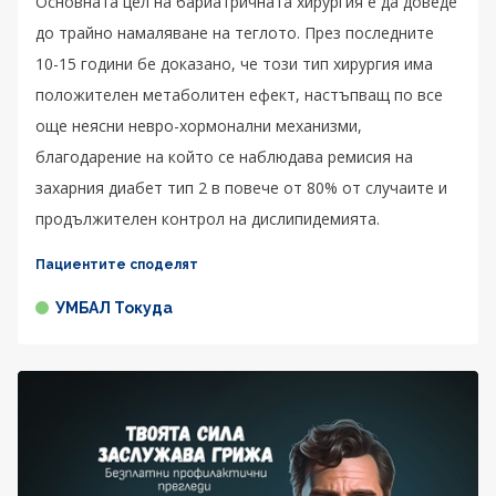
Основната цел на бариатричната хирургия е да доведе
до трайно намаляване на теглото. През последните
10-15 години бе доказано, че този тип хирургия има
положителен метаболитен ефект, настъпващ по все
още неясни невро-хормонални механизми,
благодарение на който се наблюдава ремисия на
захарния диабет тип 2 в повече от 80% от случаите и
продължителен контрол на дислипидемията.
Пациентите споделят
УМБАЛ Токуда