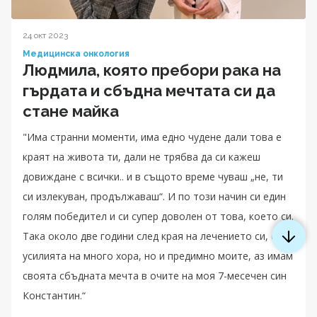
24 окт 2023
Медицинска онкология
Людмила, която пребори рака на
гърдата и сбъдна мечтата си да
стане майка
"Има странни моменти, има едно чудене дали това е
краят на живота ти, дали не трябва да си кажеш
довиждане с всички.. и в същото време чуваш „не, ти
си излекуван, продължаваш“. И по този начин си един
голям победител и си супер доволен от това, което си.
Така около две години след края на лечението си, след
усилията на много хора, но и предимно моите, аз имам
своята сбъдната мечта в очите на моя 7-месечен син
Константин.“