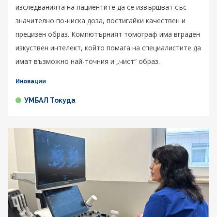
изследванията на пациентите да се извършват със
значително по-ниска доза, постигайки качествен и
прецизен образ. Компютърният томограф има вграден
изкуствен интелект, който помага на специалистите да
имат възможно най-точния и „чист“ образ.
Иновации
УМБАЛ Токуда