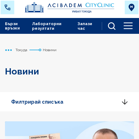
Бързи
Лабораторни
Запази
връзки
резултати
час
Men
Токуда
Новини
Начало
Новини
Филтрирай списъка