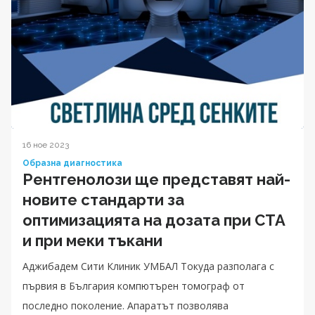
16 ное 2023
Образна диагностика
Рентгенолози ще представят най-
новите стандарти за
оптимизацията на дозата при CTA
и при меки тъкани
Аджибадем Сити Клиник УМБАЛ Токуда разполага с
първия в България компютърен томограф от
последно поколение. Апаратът позволява