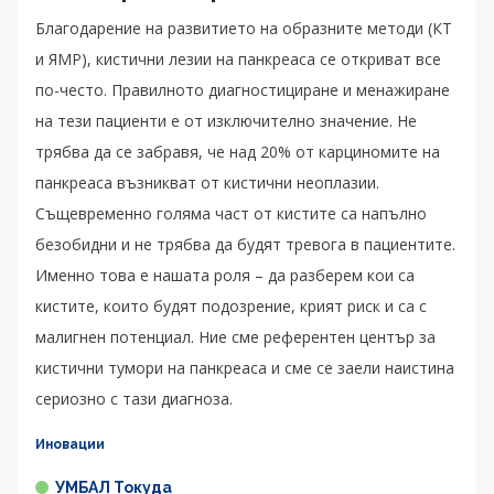
Благодарение на развитието на образните методи (КТ
и ЯМР), кистични лезии на панкреаса се откриват все
по-често. Правилното диагностициране и менажиране
на тези пациенти е от изключително значение. Не
трябва да се забравя, че над 20% от карциномите на
панкреаса възникват от кистични неоплазии.
Същевременно голяма част от кистите са напълно
безобидни и не трябва да будят тревога в пациентите.
Именно това е нашата роля – да разберем кои са
кистите, които будят подозрение, крият риск и са с
малигнен потенциал. Ние сме референтен център за
кистични тумори на панкреаса и сме се заели наистина
сериозно с тази диагноза.
Иновации
УМБАЛ Токуда