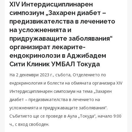
XIV Интердисциплинарен
симпозиум „Захарен диабет –
предизвикателства в лечението
на усложненията и
придружаващите заболявания“
организират лекарите-
ендокринолози в Аджибадем
Сити Клиник УМБАЛ Токуда
На 2 декември 2023 г., събота, Отделението по
ендокринология и болести на обмяната организира XIV
Интердисциплинарен симпозиум на тема „Захарен
диабет – предизвикателства в лечението на
усложненията и придружаващите заболявания“.
Събитието ще се проведе в Аула „Токуда“, начало 9:00
ч., с вход свободен.