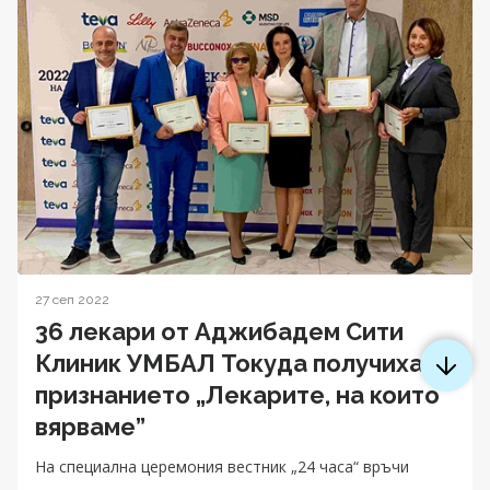
27 сеп 2022
36 лекари от Аджибадем Сити
Клиник УМБАЛ Токуда получиха
признанието „Лекарите, на които
вярваме”
На специална церемония вестник „24 часа“ връчи