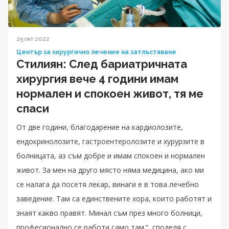
25 окт 2022
Център за хирургично лечение на затлъстяване
Стилиян: След бариатричната
хирургия вече 4 години имам
нормален и спокоен живот, тя ме
спаси
От две години, благодарение на кардиолозите,
ендокринолозите, гастроентеролозите и хурурзите в
болницата, аз съм добре и имам спокоен и нормален
живот. За мен на друго място няма медицина, ако ми
се налага да посетя лекар, винаги е в това лечебно
заведение. Там са единствените хора, които работят и
знаят какво правят. Минал съм през много болници,
професионално се работи само там.“, споделя с