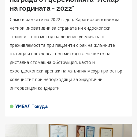
на годината - 2022"
Само в рамките на 2022 г. доц. Карагьозов въвежда
четири иновативни за страната ни ендоскопски
техники – нов метод на лечение увеличаващ
преживяемостта при пациенти с рак на жлъчните
пътища и панкреаса, нов метод в лечението на
дистална стомашна обструкция, както и
ехоендоскопски дренаж на жлъчния мехур при остър
холецистит при неподходящи за хирургични
интервенции кандидати.
УМБАЛ Токуда