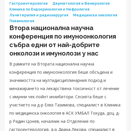
Гастроентерология
Дерматология и Венерология
Клиника по Ендокринология и Нефрология
Лъчетерапия и радиохирургия
Медицинска онкология
Пневмология
Втора национална научна
конференция по имуноонкология
събра едни от най-добрите
онколози и имунолози у нас
В рамките на Втората национална научна
конференция по имуноонкология беше обсъдена и
значимостта на мултидисциплинарния подход и
менажирането на лекарствена токсичност от лечение
с имунни чек-пойнт инхибитори. Сесията беше с
участието на д-р Елиз Тазимова, специалист в Клиника
по медицинска онкология в АСК УМБАЛ Токуда, доц. д-
р Радин Цонев, началник на Отделение по
гастроентерология, д-р Диана Лекова, специалист в