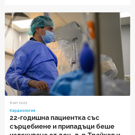
6 окт 2022
Кардиология
22-годишна пациентка със
сърцебиене и припадъци беше
излекувана от доц. д-р Трайков и