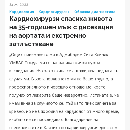
24 окт 2022
Кардиология
Кардиохирургия
Образна диагностика
Кардиохирурзи спасиха живота
на 35-годишен мъж с дисекация
на аортата и екстремно
затлъстяване
„Още с приемането ми в Аджибадем Сити Клиник
УМБАЛ Токуда ми се направиха всички нужни
изследвания. Няколко екипа се ангажираха веднага със
случая ми. Възстановяването ми не беше трудно, а
професионалното и човешко отношение, което
получих от лекарите беше невероятно. Истината е, че
имам вина за случилото се, тъй като пиех хапчета за
кръвно, но не бях ходил на кардиолог от много време,
изобщо не се проследявах. Благодарение на
специалистите в Клиника по кардиохирургия днес съм