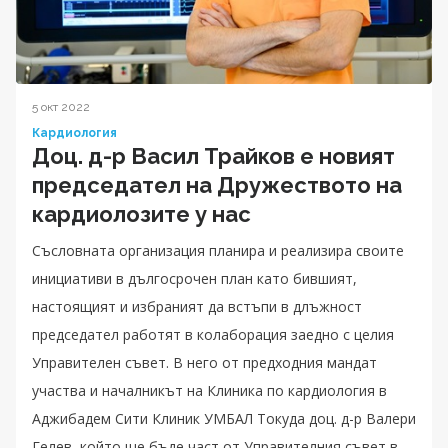
5 окт 2022
Кардиология
Доц. д-р Васил Трайков е новият
председател на Дружеството на
кардиолозите у нас
Съсловната организация планира и реализира своите
инициативи в дългосрочен план като бившият,
настоящият и избраният да встъпи в длъжност
председател работят в колаборация заедно с целия
Управителен съвет. В него от предходния мандат
участва и началникът на Клиника по кардиология в
Аджибадем Сити Клиник УМБАЛ Токуда доц. д-р Валери
Гелев, който ще бъде част от Управителния съвет в