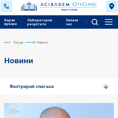
Бързи
Лабораторни
Запази
връзки
резултати
час
Men
Токуда
Новини
Начало
Новини
Филтрирай списъка