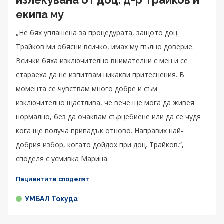
екипа му
„Не бях уплашена за процедурата, защото доц.
Трайков ми обясни всичко, имах му пълно доверие.
Всички бяха изключително внимателни с мен и се
стараеха да не изпитвам никакви притеснения. В
момента се чувствам много добре и съм
изключително щастлива, че вече ще мога да живея
нормално, без да очаквам сърцебиене или да се чудя
кога ще получа припадък отново. Направих най-
добрия избор, когато дойдох при доц. Трайков.“,
споделя с усмивка Марина.
Пациентите споделят
УМБАЛ Токуда