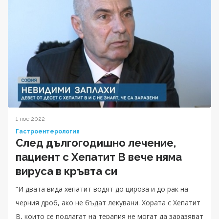
1 ное 2022
Гастроентерология
След дългогодишно лечение,
пациент с Хепатит B вече няма
вируса в кръвта си
“И двата вида хепатит водят до цироза и до рак на
черния дроб, ако не бъдат лекувани. Хората с Хепатит
B, които се подлагат на терапия не могат да заразяват