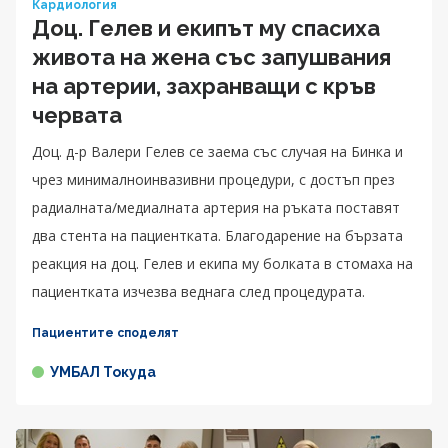
Кардиология
Доц. Гелев и екипът му спасиха
живота на жена със запушвания
на артерии, захранващи с кръв
червата
Доц. д-р Валери Гелев се заема със случая на Бинка и
чрез минималноинвазивни процедури, с достъп през
радиалната/медиалната артерия на ръката поставят
два стента на пациентката. Благодарение на бързата
реакция на доц. Гелев и екипа му болката в стомаха на
пациентката изчезва веднага след процедурата.
Пациентите споделят
УМБАЛ Токуда