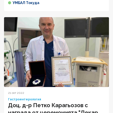
УМБАЛ Токуда
21 окт 2022
Гастроентерология
Доц. д-р Петко Карагьозов с
награда от церемонията "Лекар