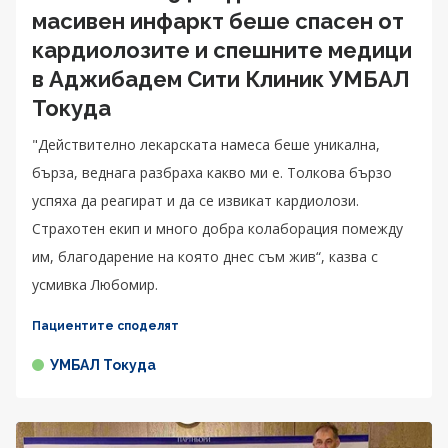
масивен инфаркт беше спасен от
кардиолозите и спешните медици
в Аджибадем Сити Клиник УМБАЛ
Токуда
"Действително лекарската намеса беше уникална,
бърза, веднага разбраха какво ми е. Толкова бързо
успяха да реагират и да се извикат кардиолози.
Страхотен екип и много добра колаборация помежду
им, благодарение на която днес съм жив“, казва с
усмивка Любомир.
Пациентите споделят
УМБАЛ Токуда