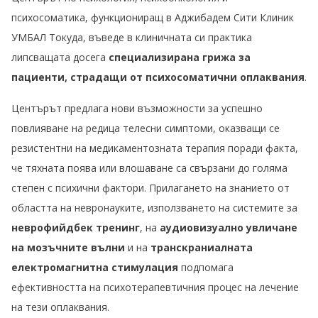
психосоматика, функциониращ в Аджибадем Сити Клиник
УМБАЛ Токуда, въведе в клиничната си практика
липсващата досега
специализирана грижа за
пациенти, страдащи от психосоматични оплаквания
.
Центърът предлага нови възможности за успешно
повлияване на редица телесни симптоми, оказващи се
резистентни на медикаментозната терапия поради факта,
че тяхната поява или влошаване са свързани до голяма
степен с психични фактори. Прилагането на знанието от
областта на невронауките, използването на системите за
неврофийдбек тренинг
, на
аудиовизуално увличане
на мозъчните вълни
и на
транскраниалната
електромагнитна стимулация
подпомага
ефективността на психотерапевтичния процес на лечение
на тези оплаквания.