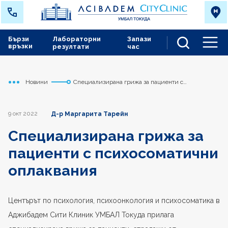
Бързи
Лабораторни
Запази
връзки
резултати
час
Men
Новини
Специализирана грижа за пациенти с
Начало
Токуда
психосоматични оплаквания
9 окт 2022
Д-р Маргарита Тарейн
Специализирана грижа за
пациенти с психосоматични
оплаквания
Центърът по психология, психоонкология и психосоматика в
Аджибадем Сити Клиник УМБАЛ Токуда прилага