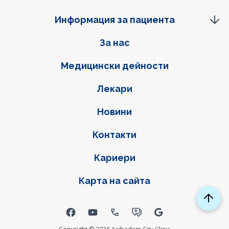
Информация за пациента
Фуутер навигация
За нас
Медицински дейности
Лекари
Новини
Контакти
Кариери
Карта на сайта
Social links