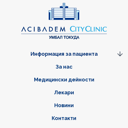
Информация за пациента
Фуутер навигация
За нас
Медицински дейности
Лекари
Новини
Контакти