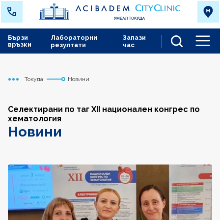
Бързи
Лабораторни
Запази
връзки
резултати
час
Men
Токуда
Новини
Начало
Селектирани по таг XII национален конгрес по
хематология
Новини