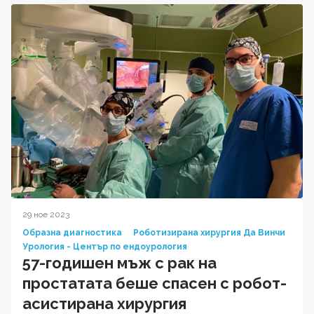
29 ное 2023
Образна диагностика
Роботизирана хирургия Да Винчи
Урология - Център по ендоурология
57-годишен мъж с рак на
простатата беше спасен с робот-
асистирана хирургия