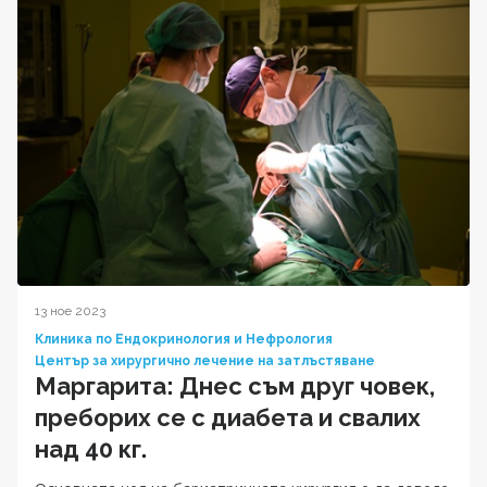
13 ное 2023
Клиника по Ендокринология и Нефрология
Център за хирургично лечение на затлъстяване
Маргарита: Днес съм друг човек,
преборих се с диабета и свалих
над 40 кг.