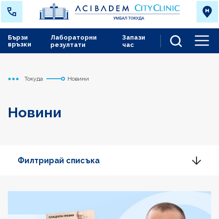
Бързи
Лабораторни
Запази
връзки
резултати
час
Men
Токуда
Новини
Начало
Новини
Филтрирай списъка