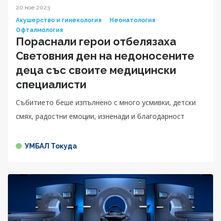
20 ное 2023
Акушерство и гинекология
Неонатология
Офталмология
Пораснали герои отбелязаха
Световния ден на недоносените
деца със своите медицински
специалисти
Събитието беше изпълнено с много усмивки, детски
смях, радостни емоции, изненади и благодарност
УМБАЛ Токуда