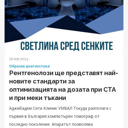
16 ное 2023
Образна диагностика
Рентгенолози ще представят най-
новите стандарти за
оптимизацията на дозата при CTA
и при меки тъкани
Аджибадем Сити Клиник УМБАЛ Токуда разполага с
първия в България компютърен томограф от
последно поколение. Апаратът позволява