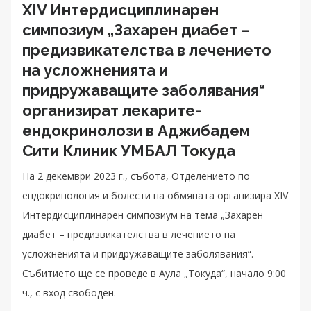
XIV Интердисциплинарен
симпозиум „Захарен диабет –
предизвикателства в лечението
на усложненията и
придружаващите заболявания“
организират лекарите-
ендокринолози в Аджибадем
Сити Клиник УМБАЛ Токуда
На 2 декември 2023 г., събота, Отделението по
ендокринология и болести на обмяната организира XIV
Интердисциплинарен симпозиум на тема „Захарен
диабет – предизвикателства в лечението на
усложненията и придружаващите заболявания“.
Събитието ще се проведе в Аула „Токуда“, начало 9:00
ч., с вход свободен.