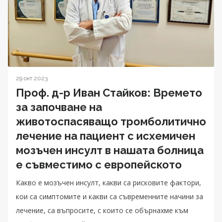
29 окт 2023
Проф. д-р Иван Стайков: Времето
за започване на
животоспасяващо тромболитично
лечение на пациент с исхемичен
мозъчен инсулт в нашата болница
е съвместимо с европейското
Какво е мозъчен инсулт, какви са рисковите фактори,
кои са симптомите и какви са съвременните начини за
лечение, са въпросите, с които се обърнахме към