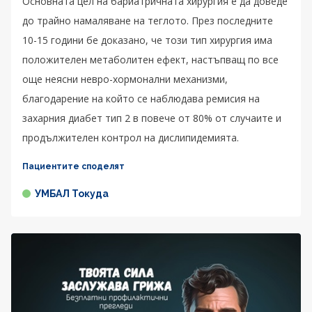
Основната цел на бариатричната хирургия е да доведе
до трайно намаляване на теглото. През последните
10-15 години бе доказано, че този тип хирургия има
положителен метаболитен ефект, настъпващ по все
още неясни невро-хормонални механизми,
благодарение на който се наблюдава ремисия на
захарния диабет тип 2 в повече от 80% от случаите и
продължителен контрол на дислипидемията.
Пациентите споделят
УМБАЛ Токуда