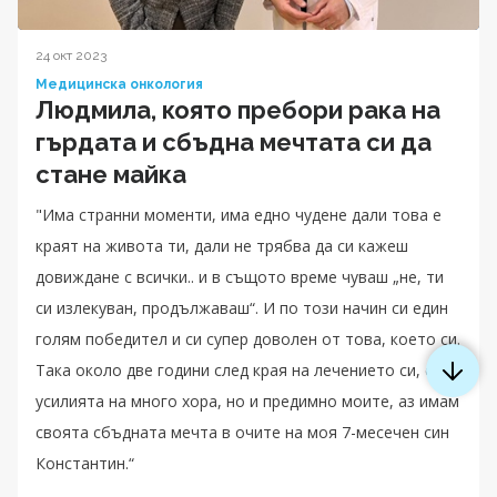
24 окт 2023
Медицинска онкология
Людмила, която пребори рака на
гърдата и сбъдна мечтата си да
стане майка
"Има странни моменти, има едно чудене дали това е
краят на живота ти, дали не трябва да си кажеш
довиждане с всички.. и в същото време чуваш „не, ти
си излекуван, продължаваш“. И по този начин си един
голям победител и си супер доволен от това, което си.
Така около две години след края на лечението си, след
усилията на много хора, но и предимно моите, аз имам
своята сбъдната мечта в очите на моя 7-месечен син
Константин.“