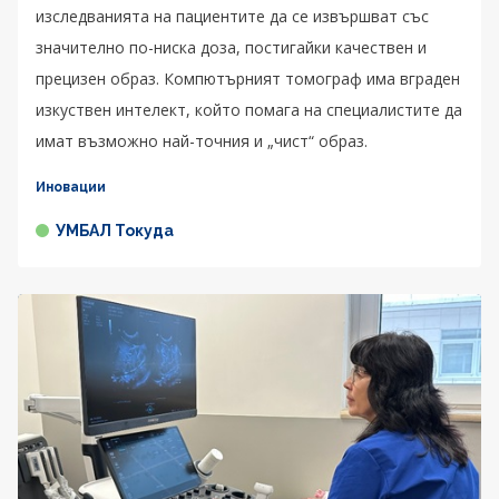
изследванията на пациентите да се извършват със
значително по-ниска доза, постигайки качествен и
прецизен образ. Компютърният томограф има вграден
изкуствен интелект, който помага на специалистите да
имат възможно най-точния и „чист“ образ.
Иновации
УМБАЛ Токуда