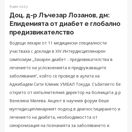
6 дек 2023
Доц. д-р Лъчезар Лозанов, дм:
Eпидемията от диабет е глобално
предизвикателство
Водещи лекари от 11 медицински специалности
участваха с доклади в XIV Интердисциплинарен
симпозиум „Захарен диабет - предизвикателства в
лечението на усложненията и придружаващите
заболявания“, който се проведе в аулата на
Аджибадем Сити Клиник УМБАЛ Токуда. Събитието бе
открито от изпълнителния директор на болницата д-р
Венелина Милева. Акцент в научния форум беше
мултидисциплинарният подход в диагностицирането и
лечението на диабета, необходимостта от
синхронизация на познанията за заболяването и