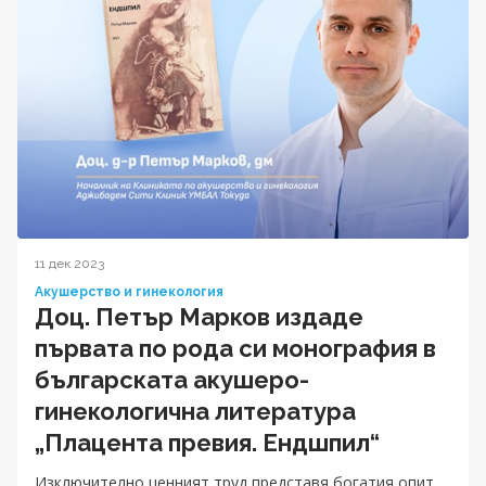
11 дек 2023
Акушерство и гинекология
Доц. Петър Марков издаде
първата по рода си монография в
българската акушеро-
гинекологична литература
„Плацента превия. Ендшпил“
Изключително ценният труд представя богатия опит