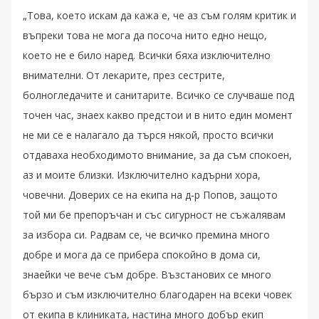
„Това, което искам да кажа е, че аз съм голям критик и
въпреки това не мога да посоча нито едно нещо,
което не е било наред. Всички бяха изключително
внимателни. От лекарите, през сестрите,
болногледачите и санитарите. Всичко се случваше под
точен час, знаех какво предстои и в нито един момент
не ми се е налагало да търся някой, просто всички
отдаваха необходимото внимание, за да съм спокоен,
аз и моите близки. Изключително кадърни хора,
човечни. Доверих се на екипа на д-р Попов, защото
той ми бе препоръчан и със сигурност не съжалявам
за избора си. Радвам се, че всичко премина много
добре и мога да се прибера спокойно в дома си,
знаейки че вече съм добре. Възстанових се много
бързо и съм изключително благодарен на всеки човек
от екипа в клиниката, настина много добър екип