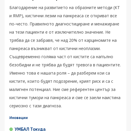
Благодарение на развитието на образните методи (КТ
и ЯМР), кистични лезии на панкреаса се откриват все
по-често. Правилното диагностициране и менажиране
на тези пациенти е от изключително значение. Не
трябва да се забравя, че над 20% от карциномите на
панкреаса възникват от кистични неоплазии.
Същевременно голяма част от кистите са напълно
безобидни и не трябва да будят тревога в пациентите.
Именно това е нашата роля – да разберем кои са
кистите, които будят подозрение, крият риск и са с
малигнен потенциал. Ние сме референтен център за
кистични тумори на панкреаса и сме се заели наистина
сериозно с тази диагноза.
Иновации
УМБАЛ Токуда