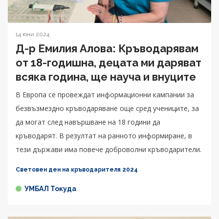
14 юни 2024
Д-р Емилия Алова: Кръводарявам
от 18-годишна, децата ми даряват
всяка година, ще науча и внуците
В Европа се провеждат информационни кампании за
безвъзмездно кръводаряване още сред учениците, за
да могат след навършване на 18 години да
кръводарят. В резултат на ранното информиране, в
тези държави има повече доброволни кръводарители.
Световен ден на кръводарителя 2024
УМБАЛ Токуда