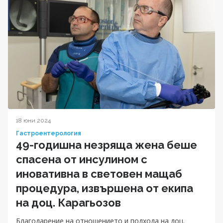
18 юни 2024
Гастроентерология
49-годишна незряща жена беше
спасена от инсулином с
иновативна в световен мащаб
процедура, извършена от екипа
на доц. Карагьозов
Благодарение на отношението и подхода на доц.