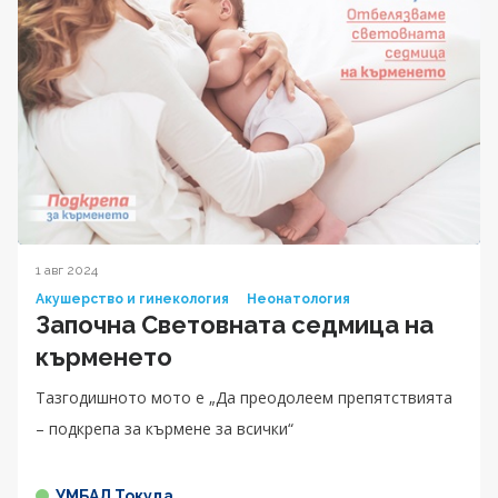
1 авг 2024
Акушерство и гинекология
Неонатология
Започна Световната седмица на
кърменето
Тазгодишното мото е „Да преодолеем препятствията
– подкрепа за кърмене за всички“
УМБАЛ Токуда