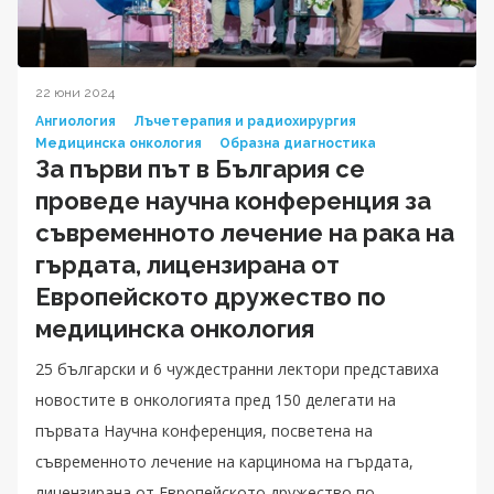
22 юни 2024
Ангиология
Лъчетерапия и радиохирургия
Медицинска онкология
Образна диагностика
За първи път в България се
проведе научна конференция за
съвременното лечение на рака на
гърдата, лицензирана от
Европейското дружество по
медицинска онкология
25 български и 6 чуждестранни лектори представиха
новостите в онкологията пред 150 делегати на
първата Научна конференция, посветена на
съвременното лечение на карцинома на гърдата,
лицензирана от Европейското дружество по