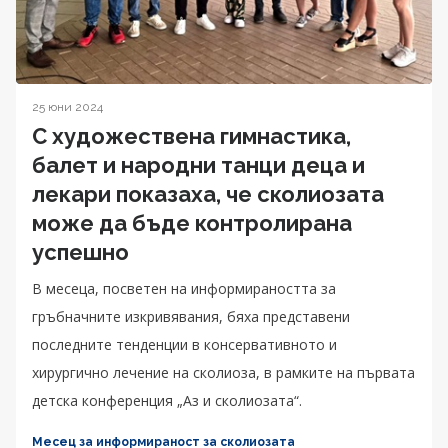
25 юни 2024
С художествена гимнастика,
балет и народни танци деца и
лекари показаха, че сколиозата
може да бъде контролирана
успешно
В месеца, посветен на информираността за
гръбначните изкривявания, бяха представени
последните тенденции в консервативното и
хирургично лечение на сколиоза, в рамките на първата
детска конференция „Аз и сколиозата“.
Месец за информираност за сколиозата