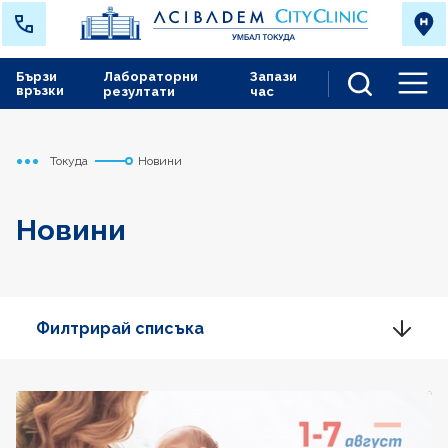
Бързи
Лабораторни
Запази
връзки
резултати
час
Men
Токуда
Новини
Начало
Новини
Филтрирай списъка