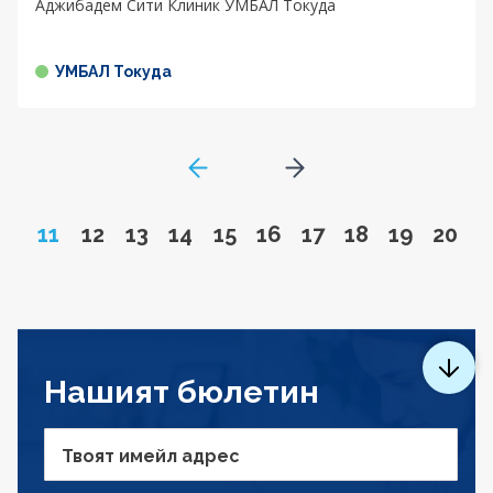
Аджибадем Сити Клиник УМБАЛ Токуда
УМБАЛ Токуда
GoToPreviousPage
Go to next page
Page
Go to page
Go to page
Go to page
Go to page
Go to page
Go to page
Go to page
Go to pa
Go to
11
12
13
14
15
16
17
18
19
20
Нашият бюлетин
Твоят имейл адрес