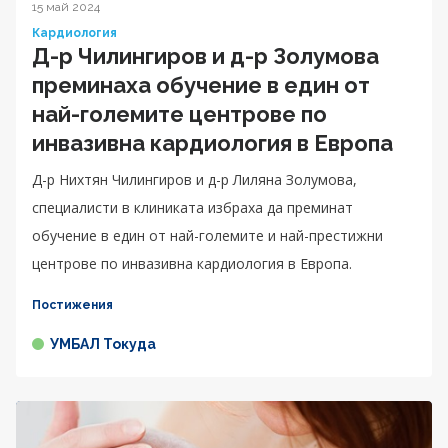
15 май 2024
Кардиология
Д-р Чилингиров и д-р Золумова
преминаха обучение в един от
най-големите центрове по
инвазивна кардиология в Европа
Д-р Нихтян Чилингиров и д-р Лиляна Золумова,
специалисти в клиниката избраха да преминат
обучение в един от най-големите и най-престижни
центрове по инвазивна кардиология в Европа.
Постижения
УМБАЛ Токуда