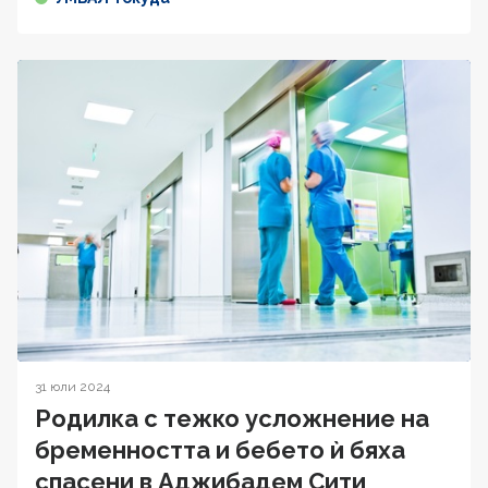
31 юли 2024
Родилка с тежко усложнение на
бременността и бебето ѝ бяха
спасени в Аджибадем Сити