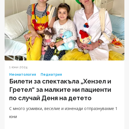
1 юни 2024
Неонатология
Педиатрия
Билети за спектакъла „Хензел и
Гретел“ за малките ни пациенти
по случай Деня на детето
С много усмивки, веселие и изненади отпразнувахме 1
юни