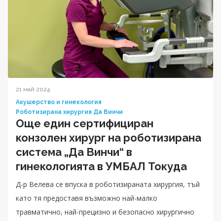
21 май 2024
Акушерство и гинекология
Роботизирана хирургия Да Винчи
Още един сертифициран
конзолен хирург на роботизирана
система „Да Винчи“ в
гинекологията в УМБАЛ Токуда
Д-р Велева се впуска в роботизираната хирургия, тъй
като тя предоставя възможно най-малко
травматично, най-прецизно и безопасно хирургично