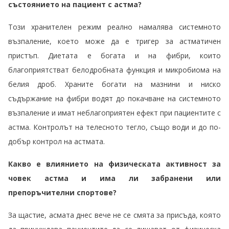
състоянието на пациент с астма?
Този хранителен режим реално намалява системното
възпаление, което може да е тригер за астматичен
пристъп. Диетата е богата и на фибри, които
благоприятстват белодробната функция и микробиома на
белия дроб. Храните богати на мазнини и ниско
съдържание на фибри водят до покачване на системното
възпаление и имат неблагоприятен ефект при пациентите с
астма. Контролът на телесното тегло, също води и до по-
добър контрол на астмата.
Какво е влиянието на физическата активност за
човек астма и има ли забранени или
препоръчителни спортове?
За щастие, асмата днес вече не се смята за присъда, която