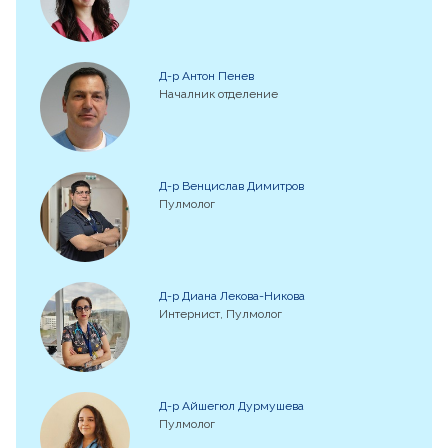
Д-р Антон Пенев
Началник отделение
Д-р Венцислав Димитров
Пулмолог
Д-р Диана Лекова-Никова
Интернист, Пулмолог
Д-р Айшегюл Дурмушева
Пулмолог