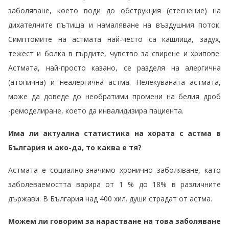
заболяване, което води до обструкция (стеснение) на
дихателните пътища и намаляване на въздушния поток.
Симптомите на астмата най-често са кашлица, задух,
тежест и болка в гърдите, чувство за свирене и хрипове.
Астмата, най-просто казано, се разделя на алергична
(атопична) и неалергична астма. Нелекуваната астмата,
може да доведе до необратими промени на белия дроб
-ремоделиране, което да инвалидизира пациента.
Има ли актуална статистика на хората с астма в
България и ако-да, то каква е тя?
Астмата е социално-значимо хронично заболяване, като
заболеваемостта варира от 1 % до 18% в различните
държави. В България над 400 хил. души страдат от астма.
Можем ли говорим за нарастване на това заболяване