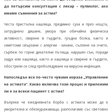
да потърсим консултация с лекар – пулмолог, ако
имаме съмнения за астма?
Честа пристъпна кашлица, предимно суха и през нощта,
затруднено дишане, умора при обичайна физическа
активност, свирене в гърдите, гръдна болка, както и
симптоми свързани с алергии - кихане, сълзене на очите,
сърбеж по горни дихателни пътища, нарушен сън, поради
задух или кашлица, както и кашлица и свирене в гърдите,
обострили се след преболедуване на вирусна инфекция.
Напоследък все по-често чуваме израза „Управление
на астмата“. Какво включва този процес и приложим
ли е за всеки пациент с астма?
Въпреки че ежедневната борба с астмата може да е
уморителна и обезкуражаваща, разполагаме със световно