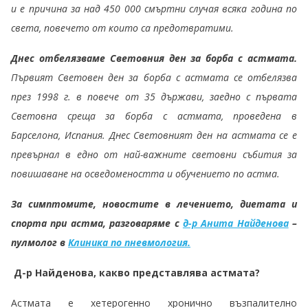
и е причина за над 450 000 смъртни случая всяка година по
света, повечето от които са предотвратими.
Днес отбелязваме Световния ден за борба с астмата.
Първият Световен ден за борба с астмата се отбелязва
през 1998 г. в повече от 35 държави, заедно с първата
Световна среща за борба с астмата, проведена в
Барселона, Испания. Днес Световният ден на астмата се е
превърнал в едно от най-важните световни събития за
повишаване на осведомеността и обучението по астма.
За симптомите, новостите в лечението, диетата и
спорта при астма, разговаряме с
д-р Анита Найденова
–
пулмолог в
Клиника по пневмология.
Д-р Найденова, какво представлява астмата?
Астмата е хетерогенно хронично възпалително