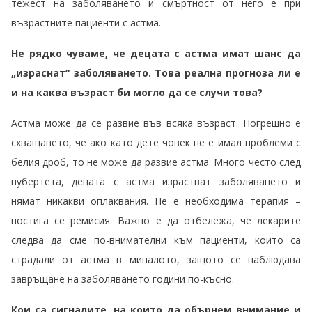
тежест на заболяването и смъртност от него е при
възрастните пациенти с астма.
Не рядко чуваме, че децата с астма имат шанс да
„израснат“ заболяването. Това реална прогноза ли е
и на каква възраст би могло да се случи това?
Астма може да се развие във всяка възраст. Погрешно е
схващането, че ако като дете човек не е имал проблеми с
белия дроб, то не може да развие астма. Много често след
пубертета, децата с астма израстват заболяването и
нямат никакви оплаквания. Не е необходима терапия –
постига се ремисия. Важно е да отбележа, че лекарите
следва да сме по-внимателни към пациенти, които са
страдали от астма в миналото, защото се наблюдава
завръщане на заболяването години по-късно.
Кои са сигналите, на които да обърнем внимание и