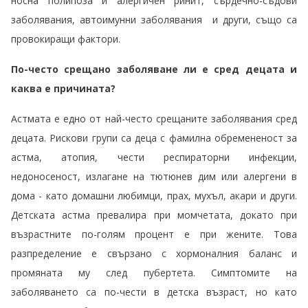
носна полипоза и алергичен ринит, сърдечно-съдови
заболявания, автоимунни заболявания и други, също са
провокиращи фактори.
По-често срещано заболяване ли е сред децата и
каква е причината?
Астмата е едно от най-често срещаните заболявания сред
децата. Рискови групи са деца с фамилна обремененост за
астма, атопия, чести респираторни инфекции,
недоносеност, излагане на тютюнев дим или алергени в
дома - като домашни любимци, прах, мухъл, акари и други.
Детската астма превалира при момчетата, докато при
възрастните по-голям процент е при жените. Това
разпределение е свързано с хормоналния баланс и
промяната му след пубертета. Симптомите на
заболяването са по-чести в детска възраст, но като