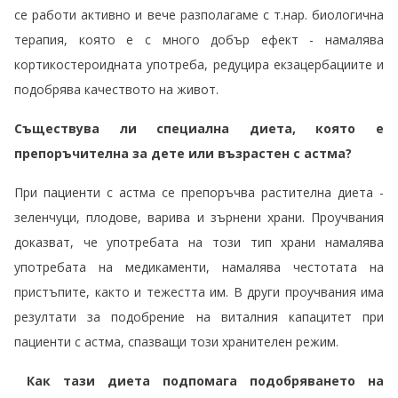
се работи активно и вече разполагаме с т.нар. биологична
терапия, която е с много добър ефект - намалява
кортикостероидната употреба, редуцира екзацербациите и
подобрява качеството на живот.
Съществува ли специална диета, която е
препоръчителна за дете или възрастен с астма?
При пациенти с астма се препоръчва растителна диета -
зеленчуци, плодове, варива и зърнени храни. Проучвания
доказват, че употребата на този тип храни намалява
употребата на медикаменти, намалява честотата на
пристъпите, както и тежестта им. В други проучвания има
резултати за подобрение на виталния капацитет при
пациенти с астма, спазващи този хранителен режим.
Как тази диета подпомага подобряването на