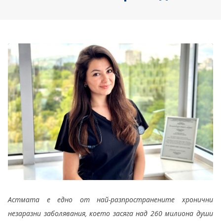
Астмата е едно от най-разпространените хронични
незаразни заболявания, което засяга над 260 милиона души