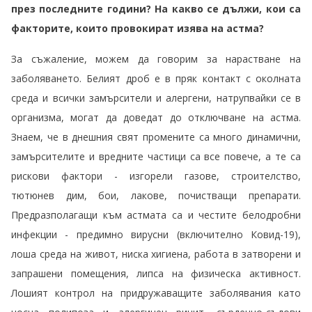
през последните години? На какво се дължи, кои са
факторите, които провокират изява на астма?
За съжаление, можем да говорим за нарастване на
заболяването. Белият дроб е в пряк контакт с околната
среда и всички замърсители и алергени, натрупвайки се в
организма, могат да доведат до отключване на астма.
Знаем, че в днешния свят промените са много динамични,
замърсителите и вредните частици са все повече, а те са
рискови фактори - изгорели газове, строителство,
тютюнев дим, бои, лакове, почистващи препарати.
Предразполагащи към астмата са и честите белодробни
инфекции - предимно вирусни (включително Ковид-19),
лоша среда на живот, ниска хигиена, работа в затворени и
запрашени помещения, липса на физическа активност.
Лошият контрол на придружаващите заболявания като