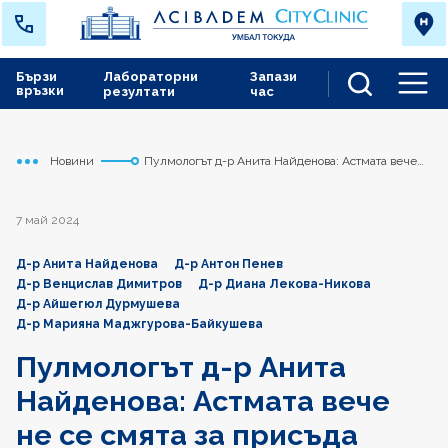
Бързи
Лабораторни
Запази
връзки
резултати
час
Men
Новини
Пулмологът д-р Анита Найденова: Астмата вече
Начало
Токуда
не се смята за присъда
7 май 2024
Д-р Анита Найденова
Д-р Антон Пенев
Д-р Венцислав Димитров
Д-р Диана Лекова-Никова
Д-р Айшегюл Дурмушева
Д-р Марияна Маджгурова-Байкушева
Пулмологът д-р Анита
Найденова: Астмата вече
не се смята за присъда