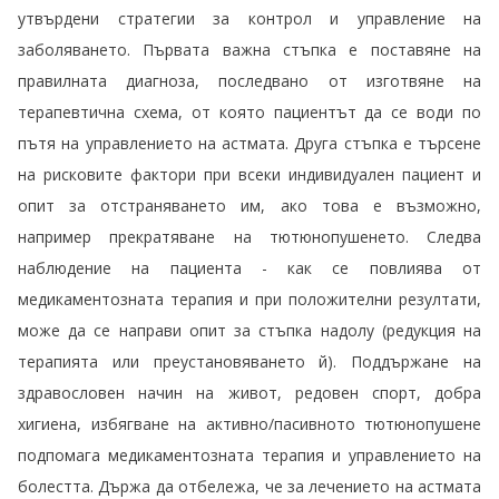
утвърдени стратегии за контрол и управление на
заболяването. Първата важна стъпка е поставяне на
правилната диагноза, последвано от изготвяне на
терапевтична схема, от която пациентът да се води по
пътя на управлението на астмата. Друга стъпка е търсене
на рисковите фактори при всеки индивидуален пациент и
опит за отстраняването им, ако това е възможно,
например прекратяване на тютюнопушенето. Следва
наблюдение на пациента - как се повлиява от
медикаментозната терапия и при положителни резултати,
може да се направи опит за стъпка надолу (редукция на
терапията или преустановяването й). Поддържане на
здравословен начин на живот, редовен спорт, добра
хигиена, избягване на активно/пасивното тютюнопушене
подпомага медикаментозната терапия и управлението на
болестта. Държа да отбележа, че за лечението на астмата