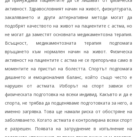
да принуждава пациентите да се лишават от физическа
активност. Здравословният начин на живот, физкултурата,
закаляването и други алтернативни методи могат да
подобрят качеството на живот на пациентите с астма, но
не могат да заместят основната медикаментозна терапия.
Всъщност, медикаментозната терапия подпомага
връщането към нормален начин на живот. Физическа
активност на пациентите с астма не се препоръчва само в
моментите на пристъп на болестта. Спортът подпомага
дишането и емоционалния баланс, който също често е
нарушен от астмата. Изборът на спорт зависи от
физическата подготовка на всеки индивид. Какъвто и да е
спорта, не трябва да подценяваме подготовката за него, а
именно загрявка. Това ще намали риска от обостряне на
заболяването. Когато астмата е контролирана всеки спорт
е разрешен. Появата на затруднение в изпълнение на