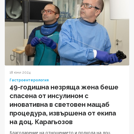
18 юни 2024
Гастроентерология
49-годишна незряща жена беше
спасена от инсулином с
иновативна в световен мащаб
процедура, извършена от екипа
на доц. Карагьозов
Благодарение на отношението и подхода на доц.