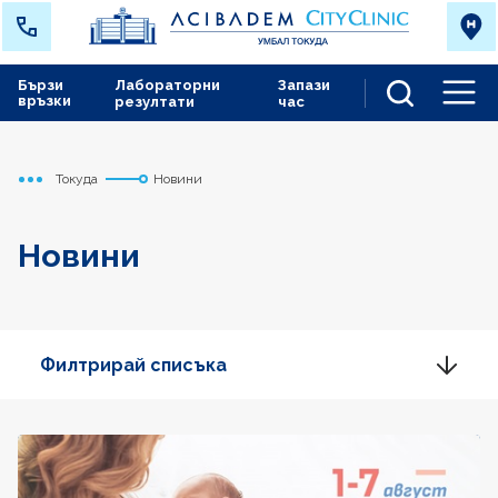
Бързи
Лабораторни
Запази
връзки
резултати
час
Men
Токуда
Новини
Начало
Новини
Филтрирай списъка