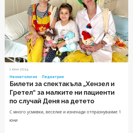
1 юни 2024
Неонатология
Педиатрия
Билети за спектакъла „Хензел и
Гретел“ за малките ни пациенти
по случай Деня на детето
С много усмивки, веселие и изненади отпразнувахме 1
юни