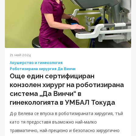
21 май 2024
Акушерство и гинекология
Роботизирана хирургия Да Винчи
Още един сертифициран
конзолен хирург на роботизирана
система „Да Винчи“ в
гинекологията в УМБАЛ Токуда
Д-р Велева се впуска в роботизираната хирургия, тъй
като тя предоставя възможно най-малко
травматично, най-прецизно и безопасно хирургично