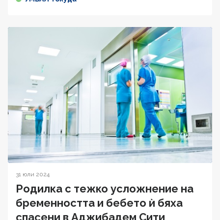
31 юли 2024
Родилка с тежко усложнение на
бременността и бебето ѝ бяха
спасени в Аджибадем Сити