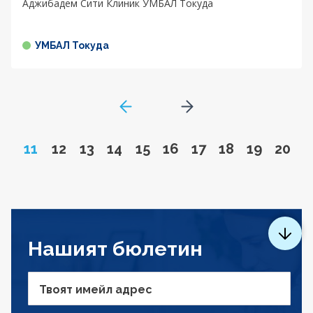
Аджибадем Сити Клиник УМБАЛ Токуда
УМБАЛ Токуда
GoToPreviousPage
Go to next page
Page
Go to page
Go to page
Go to page
Go to page
Go to page
Go to page
Go to page
Go to pa
Go to
11
12
13
14
15
16
17
18
19
20
Нашият бюлетин
Твоят имейл адрес