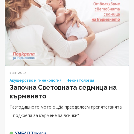
1 авг 2024
Акушерство и гинекология
Неонатология
Започна Световната седмица на
кърменето
Тазгодишното мото е „Да преодолеем препятствията
– подкрепа за кърмене за всички“
УМБАЛ Токуда