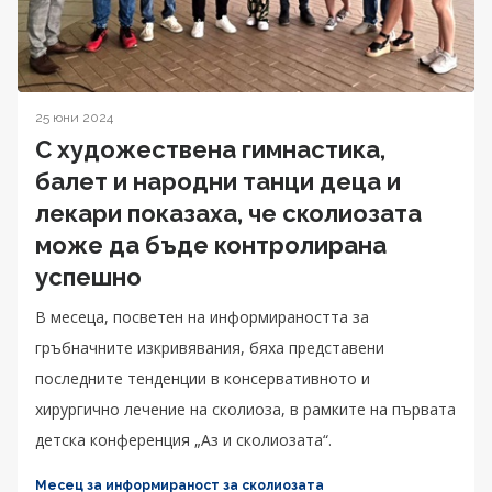
25 юни 2024
С художествена гимнастика,
балет и народни танци деца и
лекари показаха, че сколиозата
може да бъде контролирана
успешно
В месеца, посветен на информираността за
гръбначните изкривявания, бяха представени
последните тенденции в консервативното и
хирургично лечение на сколиоза, в рамките на първата
детска конференция „Аз и сколиозата“.
Месец за информираност за сколиозата