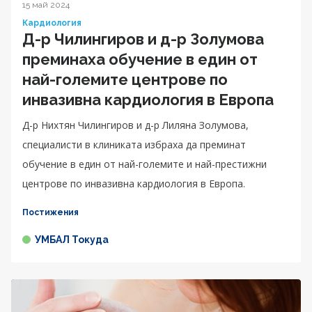
15 май 2024
Кардиология
Д-р Чилингиров и д-р Золумова
преминаха обучение в един от
най-големите центрове по
инвазивна кардиология в Европа
Д-р Нихтян Чилингиров и д-р Лиляна Золумова,
специалисти в клиниката избраха да преминат
обучение в един от най-големите и най-престижни
центрове по инвазивна кардиология в Европа.
Постижения
УМБАЛ Токуда