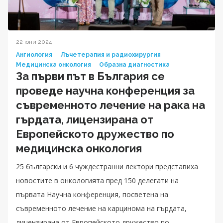
22 юни 2024
Ангиология
Лъчетерапия и радиохирургия
Медицинска онкология
Образна диагностика
За първи път в България се
проведе научна конференция за
съвременното лечение на рака на
гърдата, лицензирана от
Европейското дружество по
медицинска онкология
25 български и 6 чуждестранни лектори представиха
новостите в онкологията пред 150 делегати на
първата Научна конференция, посветена на
съвременното лечение на карцинома на гърдата,
лицензирана от Европейското дружество по