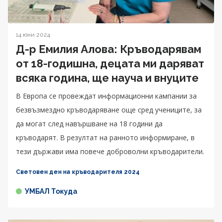
14 юни 2024
Д-р Емилия Алова: Кръводарявам
от 18-годишна, децата ми даряват
всяка година, ще науча и внуците
В Европа се провеждат информационни кампании за
безвъзмездно кръводаряване още сред учениците, за
да могат след навършване на 18 години да
кръводарят. В резултат на ранното информиране, в
тези държави има повече доброволни кръводарители.
Световен ден на кръводарителя 2024
УМБАЛ Токуда