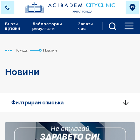
Бързи
Лабораторни
Запази
връзки
резултати
час
Men
Токуда
Новини
Начало
Новини
Филтрирай списъка