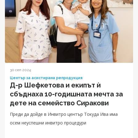
30 сеп 2024
Център за асистирана репродукция
Д-р Шефкетова и екипът ѝ
сбъднаха 10-годишната мечта за
дете на семейство Сиракови
Преди да дойде в Инвитро център Токуда Ива има
осем неуспешни инвитро процедури