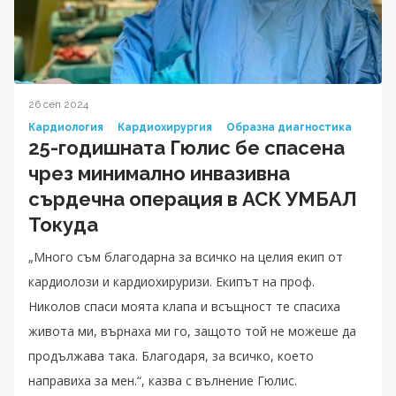
26 сеп 2024
Кардиология
Кардиохирургия
Образна диагностика
25-годишната Гюлис бе спасена
чрез минимално инвазивна
сърдечна операция в АСК УМБАЛ
Токуда
„Много съм благодарна за всичко на целия екип от
кардиолози и кардиохируризи. Екипът на проф.
Николов спаси моята клапа и всъщност те спасиха
живота ми, върнаха ми го, защото той не можеше да
продължава така. Благодаря, за всичко, което
направиха за мен.“, казва с вълнение Гюлис.