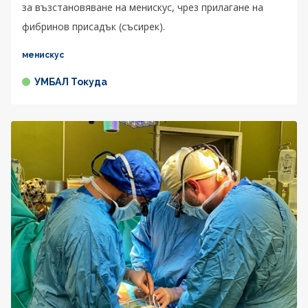
за възстановяване на менискус, чрез прилагане на
фибринов присадък (съсирек).
менискус
УМБАЛ Токуда