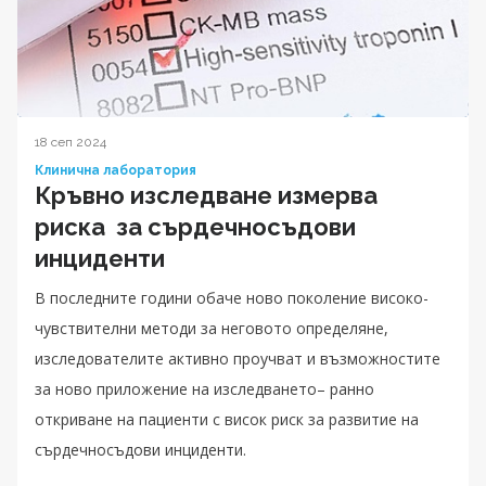
18 сеп 2024
Клинична лаборатория
Кръвно изследване измерва
риска за сърдечносъдови
инциденти
В последните години обаче ново поколение високо-
чувствителни методи за неговото определяне,
изследователите активно проучват и възможностите
за ново приложение на изследването– ранно
откриване на пациенти с висок риск за развитие на
сърдечносъдови инциденти.