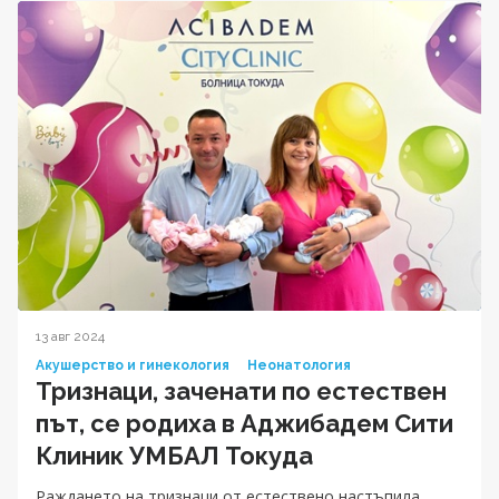
13 авг 2024
Акушерство и гинекология
Неонатология
Тризнаци, заченати по естествен
път, се родиха в Аджибадем Сити
Клиник УМБАЛ Токуда
Раждането на тризнаци от естествено настъпила