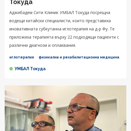
Токуда
Аджибадем Сити Клиник УМБАЛ Токуда посрещна
водещи китайски специалисти, които представиха
иновативната субкутанна иглотерапия на д-р Фу. Те
приложиха терапията върху 22 подходящи пациенти с
различни диагнози и оплаквания.
иглотерапия
физикална и рехабилитационна медицина
УМБАЛ Токуда