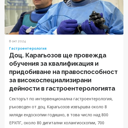
8 окт 2024
Гастроентерология
Доц. Карагьозов ще провежда
обучения за квалификация и
придобиване на правоспособност
за високоспециализирани
дейности в гастроентерологията
Секторът по интервенционална гастроентерология,
ръководен от доц. Карагьозов извършва около 8
хиляди ендоскопии годишно, в това число над 800
ЕРХПГ, около 80 дигитални холангиоскопии, 700