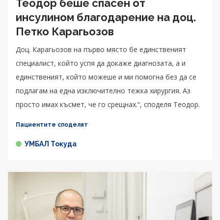
Теодор беше спасен от
инсулином благодарение на доц.
Петко Карагьозов
Доц. Карагьозов на първо място бе единственият
специалист, който успя да докаже диагнозата, а и
единственият, който можеше и ми помогна без да се
подлагам на една изключително тежка хирургия. Аз
просто имах късмет, че го срещнах.“, споделя Теодор.
Пациентите споделят
УМБАЛ Токуда