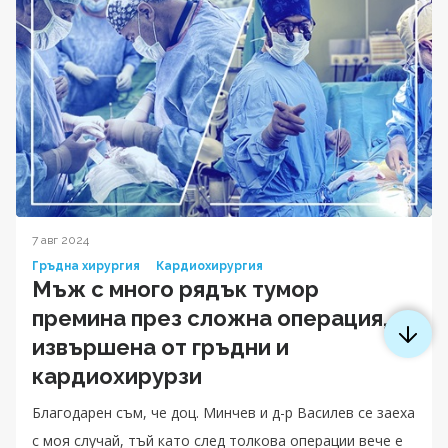
7 авг 2024
Гръдна хирургия
Кардиохирургия
Мъж с много рядък тумор
премина през сложна операция,
извършена от гръдни и
кардиохирурзи
Благодарен съм, че доц. Минчев и д-р Василев се заеха
с моя случай, тъй като след толкова операции вече е