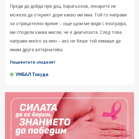
Преди да дойда при доц. Карагьозов, лекарите не
можеха да открият дори какво ми има. Той го направи
за отрицателно време – още щом ме видя с ехографа,
ми сподели каква мисли, че е диагнозата. След това
направи много за мен – ако не беше той нямаше да
имам друга алтернатива.
Пациентите споделят
УМБАЛ Токуда