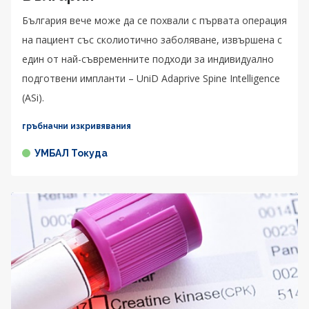
България вече може да се похвали с първата операция
на пациент със сколиотично заболяване, извършена с
един от най-съвременните подходи за индивидуално
подготвени импланти – UniD Adaprive Spine Intelligence
(ASi).
гръбначни изкривявания
УМБАЛ Токуда