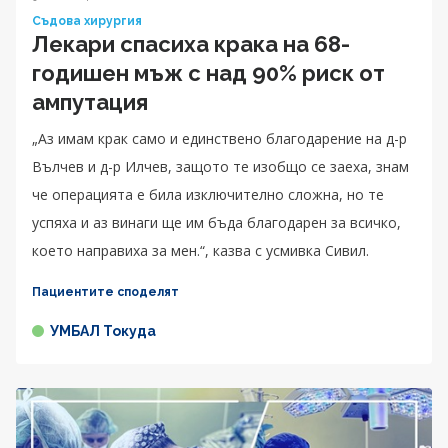
Съдова хирургия
Лекари спасиха крака на 68-
годишен мъж с над 90% риск от
ампутация
„Аз имам крак само и единствено благодарение на д-р
Вълчев и д-р Илчев, защото те изобщо се заеха, знам
че операцията е била изключително сложна, но те
успяха и аз винаги ще им бъда благодарен за всичко,
което направиха за мен.“, казва с усмивка Сивил.
Пациентите споделят
УМБАЛ Токуда