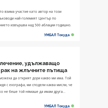
то взима участие като автор на този
ръководи най-големият Център по
нието извършва над 500 аблации годишно.
УМБАЛ Токуда
 лечение, удължаващо
 рак на жлъчните пътища
 можеха да открият дори какво ми има. Той
дя с ехографа, ми сподели каква мисли, че
ако не беше той нямаше да имам друга
УМБАЛ Токуда