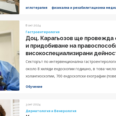
иглотерапия
физикална и рехабилитационна меди
8 окт 2024
Гастроентерология
Доц. Карагьозов ще провежда 
и придобиване на правоспособ
високоспециализирани дейност
Секторът по интервенционална гастроентерологи
около 8 хиляди ендоскопии годишно, в това число
холангиоскопии, 700 ендоскопски ехографии (пов
Обучение
3 окт 2024
Дерматология и Венерология