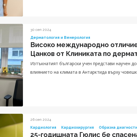
30 сеп 2024
Дерматология и Венерология
Високо международно отличие з
Цанков от Клиниката по дерма
Изтъкнатият български учен представи научен док
влиянието на климата в Антарктида върху човеш
26 сеп 2024
Кардиология
Кардиохирургия
Образна диагност
25-годишната Гюлис бе спасен