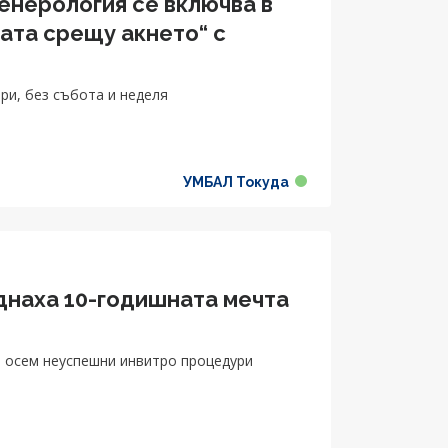
енерология се включва в
ата срещу акнето“ с
ри, без събота и неделя
УМБАЛ Токуда
днаха 10-годишната мечта
и
а осем неуспешни инвитро процедури