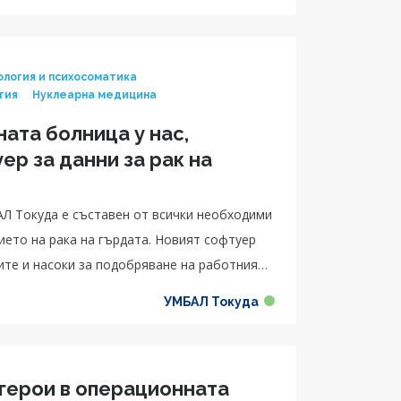
ология и психосоматика
гия
Нуклеарна медицина
ата болница у нас,
р за данни за рак на
АЛ Токуда е съставен от всички необходими
ието на рака на гърдата. Новият софтуер
ите и насоки за подобряване на работния
УМБАЛ Токуда
герои в операционната