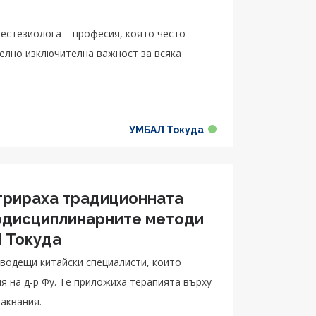
естезиолога – професия, която често
но изключителна важност за всяка
УМБАЛ Токуда
трираха традиционната
ердисциплинарните методи
Л Токуда
водещи китайски специалисти, които
я на д-р Фу. Те приложиха терапията върху
аквания.