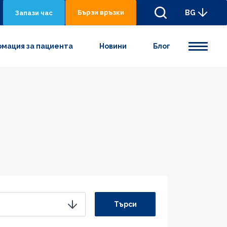
Бързи връзки
BG
Запази час
мация за пациента
Новини
Блог
Търси