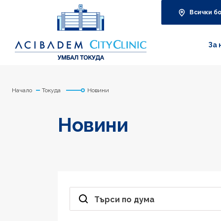
Всички б
За 
Начало
Токуда
Новини
Новини
Търси по дума