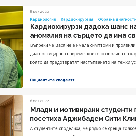
8 дек 2022
Кардиология
Кардиохирургия
Образна диагност
Кардиохирурзи дадоха шанс на
аномалия на сърцето да има с
Въпреки че Вася не е имала симптоми и проявили
диагностицирана навреме, което позволява на ка
която да предотвратят настъпването на тежки у
Пациентите споделят
6 дек 2022
Млади и мотивирани студенти 
посетиха Аджибадем Сити Кли
А студентите споделиха, че рядко се среща толк