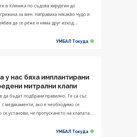
те в Клиника по съдова хирургия до
някакво чудо и
УМБАЛ Токуда
а у нас бяха имплантирани
редени митрални клапи
 да бъдат подбрани правилно. Те са със
т с медикаменти, ако е необходимо се
 се установи, че пропускането на клапата е
ава се счита, че клапата е подходяща като
УМБАЛ Токуда