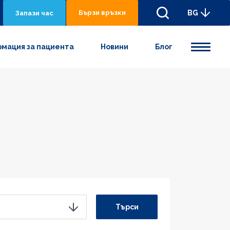
Бързи връзки
BG
Запази час
мация за пациента
Новини
Блог
Търси