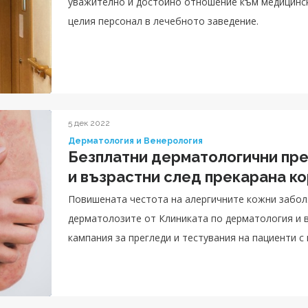
уважително и достойно отношение към медицински
целия персонал в лечебното заведение.
5 дек 2022
Дерматология и Венерология
Безплатни дерматологични пре
и възрастни след прекарана к
Повишената честота на алергичните кожни забол
дерматолозите от Клиниката по дерматология и в
кампания за прегледи и тестувания на пациенти с