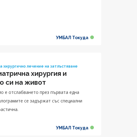
УМБАЛ Токуда
а хирургично лечение на затлъстяване
иатрична хирургия и
о си на живот
мо е отслабването през първата една
килограмите се задържат със специални
растична.
УМБАЛ Токуда