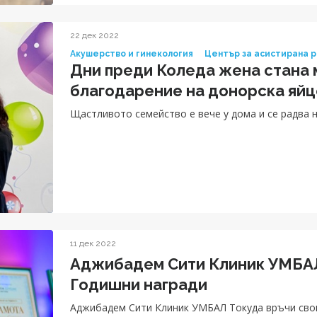
22 дек 2022
Акушерство и гинекология
Център за асистирана 
Дни преди Коледа жена стана 
благодарение на донорска яй
Щастливото семейство е вече у дома и се радва 
11 дек 2022
Аджибадем Сити Клиник УМБАЛ
Годишни награди
Аджибадем Сити Клиник УМБАЛ Токуда връчи свои