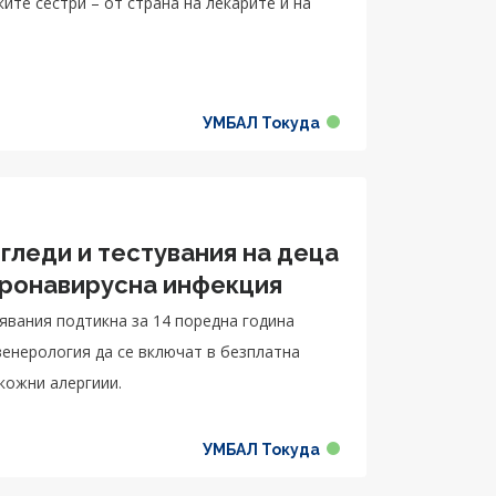
те сестри – от страна на лекарите и на
УМБАЛ Токуда
гледи и тестувания на деца
оронавирусна инфекция
явания подтикна за 14 поредна година
енерология да се включат в безплатна
 кожни алергиии.
УМБАЛ Токуда