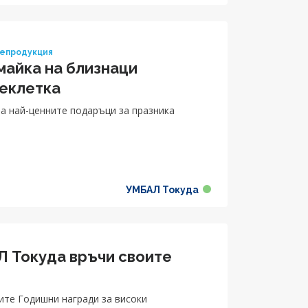
репродукция
майка на близнаци
цеклетка
на най-ценните подаръци за празника
УМБАЛ Токуда
 Токуда връчи своите
те Годишни награди за високи