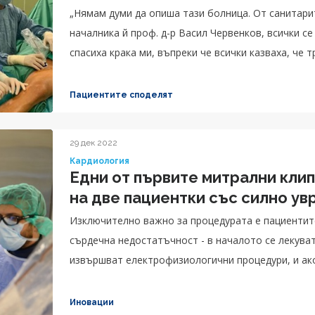
„Нямам думи да опиша тази болница. От санитари
началника й проф. д-р Васил Червенков, всички се грижиха за мен. Направиха 
спасиха крака ми, въпреки че всички казваха, че трябва да се реже и няма друг изход.
Възхитен съм."
Пациентите споделят
29 дек 2022
Кардиология
Едни от първите митрални клип
на две пациентки със силно ув
Изключително важно за процедурата е пациентите
сърдечна недостатъчност - в началото се лекува
извършват електрофизиологични процедури, и ако
прекалено голямо и създава големи проблеми тог
структура.
Иновации