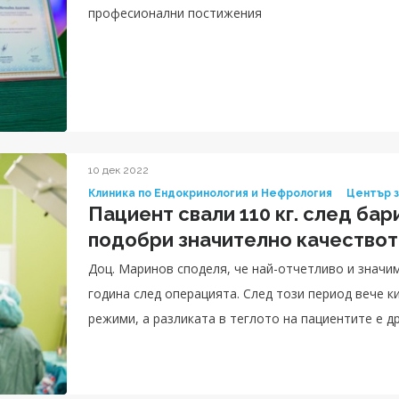
професионални постижения
10 дек 2022
Клиника по Ендокринология и Нефрология
Център з
Пациент свали 110 кг. след бар
подобри значително качествот
Доц. Маринов споделя, че най-отчетливо и значи
година след операцията. След този период вече 
режими, а разликата в теглото на пациентите е д