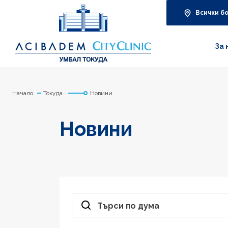
Всички б
За 
Начало
Токуда
Новини
Новини
Търси по дума