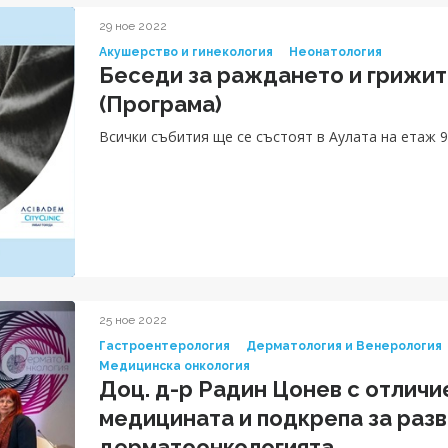
29 ное 2022
Акушерство и гинекология
Неонатология
Беседи за раждането и грижит
(Програма)
Всички събития ще се състоят в Аулата на етаж 9
25 ное 2022
Гастроентерология
Дерматология и Венерология
Медицинска онкология
Доц. д-р Радин Цонев с отличи
медицината и подкрепа за развитие на
дерматоонкологията