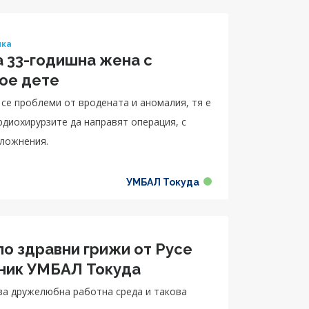
ика
 33-годишна жена с
вое дете
 се проблеми от вродената и аномалия, тя е
рдиохирурзите да направят операция, с
сложнения.
УМБАЛ Токуда
по здравни грижи от Русе
ник УМБАЛ Токуда
ова дружелюбна работна среда и такова