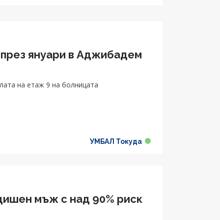
 през януари в Аджибадем
лата на етаж 9 на болницата
УМБАЛ Токуда
одишен мъж с над 90% риск