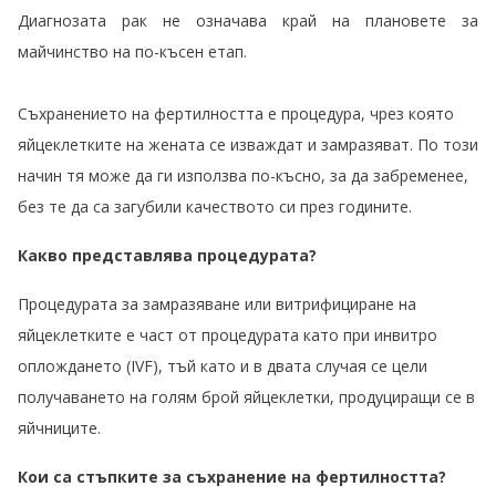
Диагнозата рак не означава край на плановете за
майчинство на по-късен етап.
Съхранението на фертилността е процедура, чрез която
яйцеклетките на жената се изваждат и замразяват. По този
начин тя може да ги използва по-късно, за да забременее,
без те да са загубили качеството си през годините.
Какво представлява процедурата?
Процедурата за замразяване или витрифициране на
яйцеклетките е част от процедурата като при инвитро
оплождането (IVF), тъй като и в двата случая се цели
получаването на голям брой яйцеклетки, продуциращи се в
яйчниците.
Кои са стъпките за съхранение на фертилността?