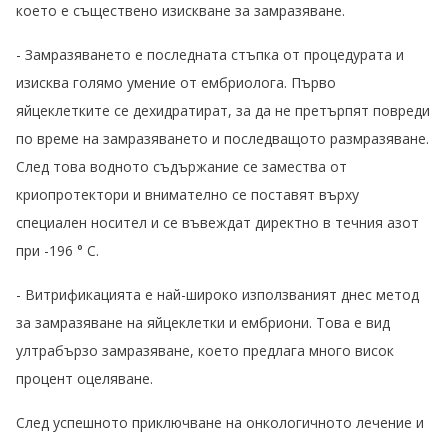
което е съществено изискване за замразяване.
- Замразяването е последната стъпка от процедурата и
изисква голямо умение от ембриолога. Първо
яйцеклетките се дехидратират, за да не претърпят повреди
по време на замразяването и последващото размразяване.
След това водното съдържание се замества от
криопротектори и внимателно се поставят върху
специален носител и се въвеждат директно в течния азот
при -196 ° С.
- Витрификацията е най-широко използваният днес метод
за замразяване на яйцеклетки и ембриони. Това е вид
ултрабързо замразяване, което предлага много висок
процент оцеляване.
След успешното приключване на онкологичното лечение и