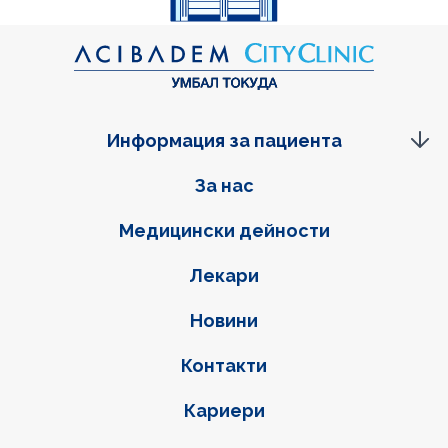
Информация за пациента
Фуутер навигация
За нас
Медицински дейности
Лекари
Новини
Контакти
Кариери