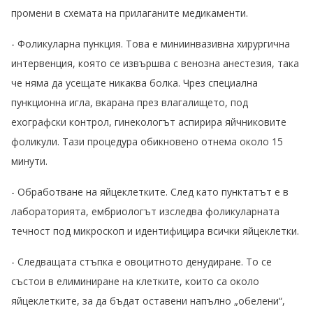
промени в схемата на прилаганите медикаменти.
- Фоликуларна пункция. Това е миниинвазивна хирургична
интервенция, която се извършва с венозна анестезия, така
че няма да усещате никаква болка. Чрез специална
пункционна игла, вкарана през влагалището, под
ехографски контрол, гинекологът аспирира яйчниковите
фоликули. Тази процедура обикновено отнема около 15
минути.
- Обработване на яйцеклетките. След като пунктатът е в
лабораторията, ембриологът изследва фоликуларната
течност под микроскоп и идентифицира всички яйцеклетки.
- Следващата стъпка е овоцитното денудиране. То се
състои в елиминиране на клетките, които са около
яйцеклетките, за да бъдат оставени напълно „обелени“,