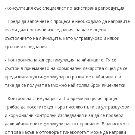
-Консултация със специалист по асистирана репродукция.
- Преди да започнете с процеса е необходимо да направите
някои диагностични изследвания, за да се оцени
състоянието на яйчниците, като ултразвуково и някои
кръвни изследвания.
- Контролирана хиперстимулация на яйчниците. Тя се
състои в приемането на хормонални лекарства с цел да се
предизвика мулти-фоликуларно развитие в яйчниците и
така да се получат възможно най-голям брой яйцеклетки.
- Контрол на стимулацията. По време на целия процес
трябва да посетите центъра няколко пъти за ултразвукови
и хормонални контролни изследвания и за да се провери
дали яйчниковите фоликули растат правилно. В зависимост
от това какъв е отговорът гинекологът може да направи