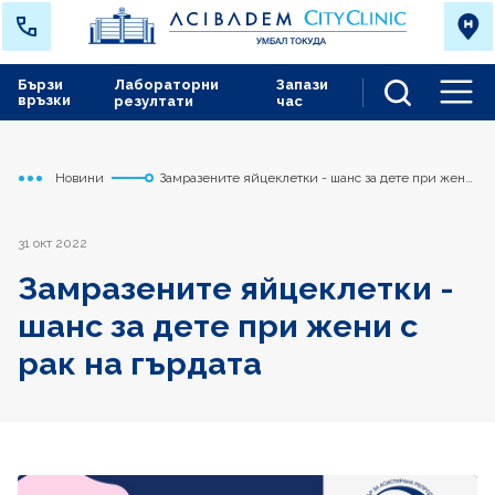
Бързи
Лабораторни
Запази
връзки
резултати
час
Men
Новини
Замразените яйцеклетки - шанс за дете при жени
Начало
Токуда
с рак на гърдата
31 окт 2022
Замразените яйцеклетки -
шанс за дете при жени с
рак на гърдата