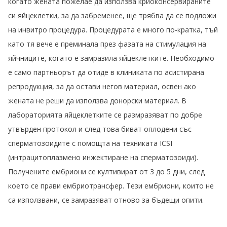
когато жената пожелае да използва криоконсервираните
си яйцеклетки, за да забременее, ще трябва да се подложи
на инвитро процедура. Процедурата е много по-кратка, тъй
като тя вече е преминала през фазата на стимулация на
яйчниците, когато е замразила яйцеклетките. Необходимо
е само партньорът да отиде в клиниката по асистирана
репродукция, за да остави негов материал, освен ако
жената не реши да използва донорски материал. В
лабораторията яйцеклетките се размразяват по добре
утвърден протокол и след това биват оплодени със
сперматозоидите с помощта на техниката ICSI
(интрацитоплазмено инжектиране на сперматозоиди).
Получените ембриони се култивират от 3 до 5 дни, след
което се прави ембриотрансфер. Тези ембриони, които не
са използвани, се замразяват отново за бъдещи опити.