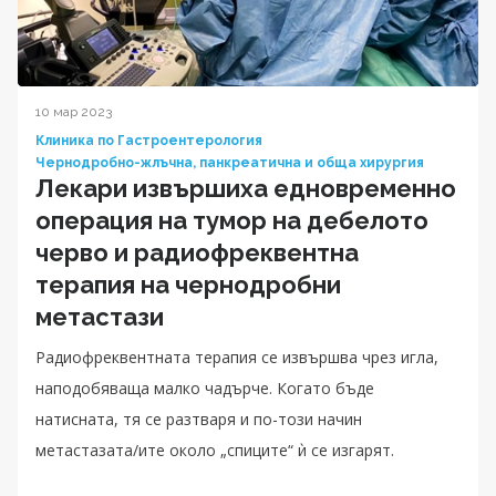
10 мар 2023
Клиника по Гастроентерология
Чернодробно-жлъчна, панкреатична и обща хирургия
Лекари извършиха едновременно
операция на тумор на дебелото
черво и радиофреквентна
терапия на чернодробни
метастази
Радиофреквентната терапия се извършва чрез игла,
наподобяваща малко чадърче. Когато бъде
натисната, тя се разтваря и по-този начин
метастазата/ите около „спиците“ ѝ се изгарят.