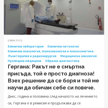
5 фев 2023
Клинична лаборатория
Клинична патология
Клинична психология, психоонкология и психосоматика
Лъчетерапия и радиохирургия
Медицинска онкология
Нуклеарна медицина
Образна диагностика
Гергана: Ракът не е смъртна
присъда, той е просто диагноза!
Взех решение да се боря и той ме
научи да обичам себе си повече.
Днес, година и половина след началото на лечението
си, Гергана е в ремисия и продължава да се