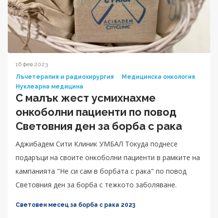
16 фев 2023
Лъчетерапия и радиохирургия
Медицинска онкология
Нуклеарна медицина
С малък жест усмихнахме
онкоболни пациенти по повод
Световния ден за борба с рака
Аджибадем Сити Клиник УМБАЛ Токуда поднесе
подаръци на своите онкоболни пациенти в рамките на
кампанията "Не си сам в борбата с рака" по повод
Световния ден за борба с тежкото заболяване.
Световен месец за борба с рака 2023