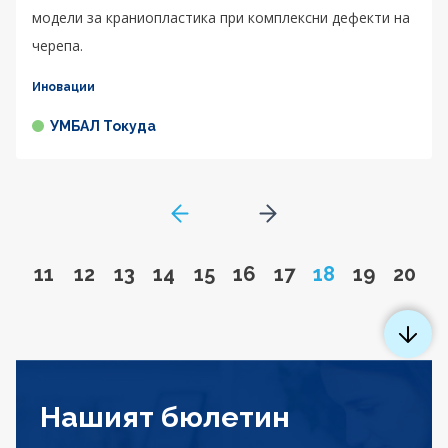
модели за краниопластика при комплексни дефекти на
черепа.
Иновации
УМБАЛ Токуда
GoToPreviousPage
Go to next page
Go to page
Go to page
Go to page
Go to page
Go to page
Go to page
Go to page
Page
Go to pa
Go to
11
12
13
14
15
16
17
18
19
20
Нашият бюлетин