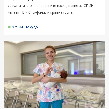
резултатите от направените изследвания за СПИН,
хепатит В и С, сифилис и кръвна група.
УМБАЛ Токуда