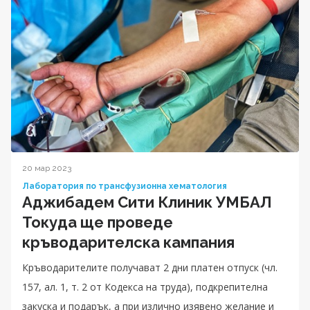
20 мар 2023
Лаборатория по трансфузионна хематология
Аджибадем Сити Клиник УМБАЛ
Токуда ще проведе
кръводарителска кампания
Кръводарителите получават 2 дни платен отпуск (чл.
157, ал. 1, т. 2 от Кодекса на труда), подкрепителна
закуска и подарък, а при излично изявено желание и