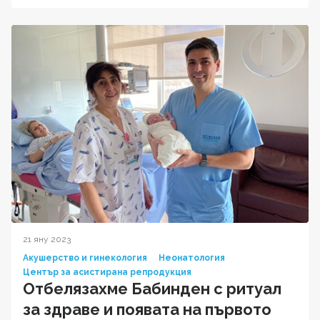
21 яну 2023
Акушерство и гинекология
Неонатология
Център за асистирана репродукция
Отбелязахме Бабинден с ритуал
за здраве и появата на първото