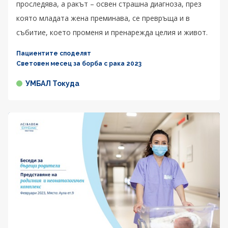
проследява, а ракът – освен страшна диагноза, през
която младата жена преминава, се превръща и в
събитие, което променя и пренарежда целия и живот.
Пациентите споделят
Световен месец за борба с рака 2023
УМБАЛ Токуда