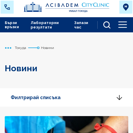
Бързи
Лабораторни
Запази
връзки
резултати
час
Men
Токуда
Новини
Начало
Новини
Филтрирай списъка