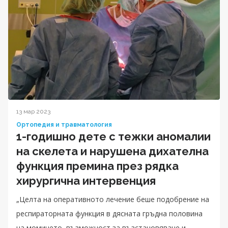
13 мар 2023
Ортопедия и травматология
1-годишно дете с тежки аномалии
на скелета и нарушена дихателна
функция премина през рядка
хирургична интервенция
„Целта на оперативното лечение беше подобрение на
респираторната функция в дясната гръдна половина
на момичето, възможност за възстановяване и