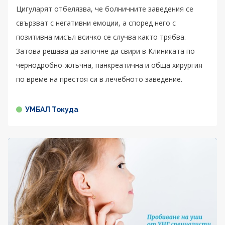
Цигуларят отбелязва, че болничните заведения се
свързват с негативни емоции, а според него с
позитивна мисъл всичко се случва както трябва.
Затова решава да започне да свири в Клиниката по
чернодробно-жлъчна, панкреатична и обща хирургия
по време на престоя си в лечебното заведение.
УМБАЛ Токуда