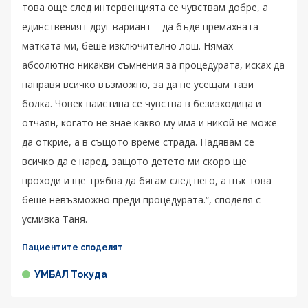
това още след интервенцията се чувствам добре, а
единственият друг вариант – да бъде премахната
матката ми, беше изключително лош. Нямах
абсолютно никакви съмнения за процедурата, исках да
направя всичко възможно, за да не усещам тази
болка. Човек наистина се чувства в безизходица и
отчаян, когато не знае какво му има и никой не може
да открие, а в същото време страда. Надявам се
всичко да е наред, защото детето ми скоро ще
проходи и ще трябва да бягам след него, а пък това
беше невъзможно преди процедурата.“, споделя с
усмивка Таня.
Пациентите споделят
УМБАЛ Токуда