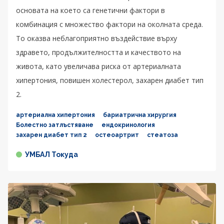
основата на което са генетични фактори в
комбинация с множество фактори на околната среда.
То оказва неблагоприятно въздействие върху
здравето, продължителността и качеството на
живота, като увеличава риска от артериалната
хипертония, повишен холестерол, захарен диабет тип
2.
артериална хипертония
бариатрична хирургия
Болестно затлъстяване
ендокринология
захарен диабет тип 2
остеоартрит
стеатоза
УМБАЛ Токуда