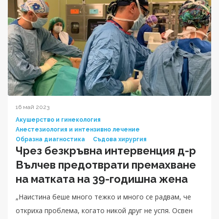
16 май 2023
Акушерство и гинекология
Анестезиология и интензивно лечение
Образна диагностика
Съдова хирургия
Чрез безкръвна интервенция д-р
Вълчев предотврати премахване
на матката на 39-годишна жена
„Наистина беше много тежко и много се радвам, че
откриха проблема, когато никой друг не успя. Освен