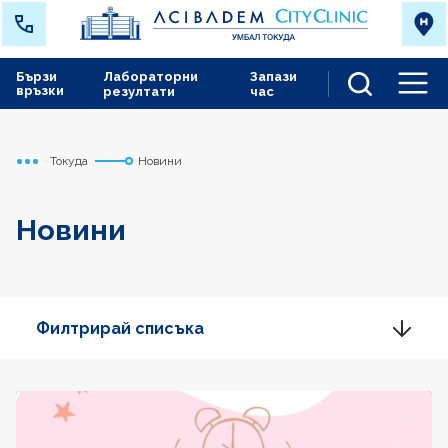
Бързи
Лабораторни
Запази
връзки
резултати
час
Men
Токуда
Новини
Начало
Новини
Филтрирай списъка