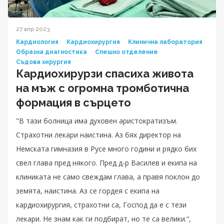
27 апр 2023
Кардиология
Кардиохирургия
Клинична лаборатория
Образна диагностика
Спешно отделение
Съдова хирургия
Кардиохирурзи спасиха живота
на мъж с огромна тромботична
формация в сърцето
"В тази болница има духовен аристократизъм.
Страхотни лекари наистина. Аз бях директор на
Немската гимназия в Русе много години и рядко бих
свел глава пред някого. Пред д-р Василев и екипа на
клиниката не само свеждам глава, а правя поклон до
земята, наистина. Аз се гордея с екипа на
кардиохирургия, страхотни са, Господ да е с тези
лекари. Не знам как ги подбират, но те са велики.“,