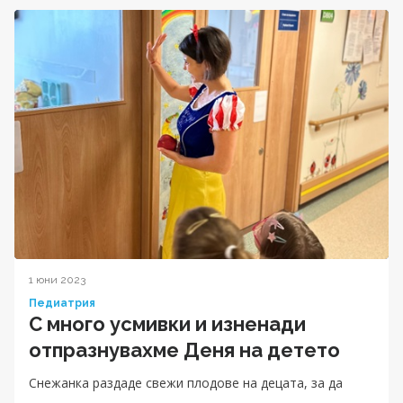
1 юни 2023
Педиатрия
С много усмивки и изненади
отпразнувахме Деня на детето
Снежанка раздаде свежи плодове на децата, за да