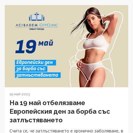
19 май 2023
На 19 май отбелязваме
Европейския ден за борба със
затлъстяването
Счита се, че затлъстяването е хронично заболяване, в