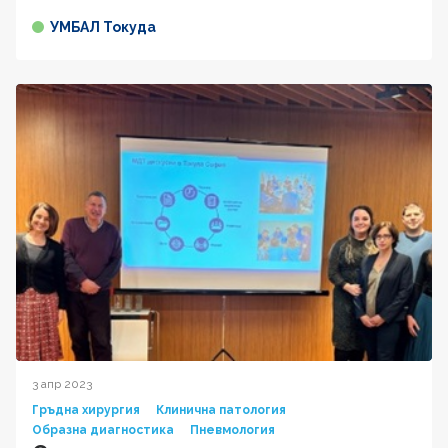
УМБАЛ Токуда
3 апр 2023
Гръдна хирургия
Клинична патология
Образна диагностика
Пневмология