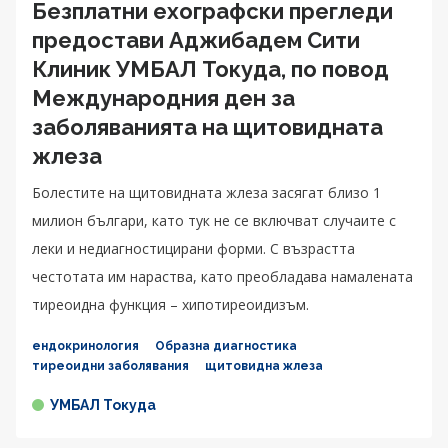
Безплатни ехографски прегледи
предостави Аджибадем Сити
Клиник УМБАЛ Токуда, по повод
Международния ден за
заболяванията на щитовидната
жлеза
Болестите на щитовидната жлеза засягат близо 1
милион българи, като тук не се включват случаите с
леки и недиагностицирани форми. С възрастта
честотата им нараства, като преобладава намалената
тиреоидна функция – хипотиреоидизъм.
ендокринология
Образна диагностика
тиреоидни заболявания
щитовидна жлеза
УМБАЛ Токуда