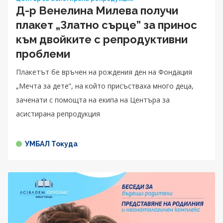
Д-р Венелина Милева получи
плакет „Златно сърце” за принос
към двойките с репродуктивни
проблеми
Плакетът бе връчен на рождения ден на Фондация
„Мечта за дете”, на който присъстваха много деца,
заченати с помощта на екипа на Центъра за
асистирана репродукция
УМБАЛ Токуда