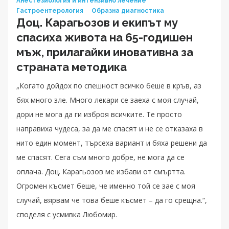
Анестезиология и интензивно лечение
Гастроентерология
Образна диагностика
Доц. Карагьозов и екипът му
спасиха живота на 65-годишен
мъж, прилагайки иновативна за
страната методика
„Когато дойдох по спешност всичко беше в кръв, аз
бях много зле. Много лекари се заеха с моя случай,
дори не мога да ги изброя всичките. Те просто
направиха чудеса, за да ме спасят и не се отказаха в
нито един момент, търсеха вариант и бяха решени да
ме спасят. Сега съм много добре, не мога да се
оплача. Доц. Карагьозов ме избави от смъртта.
Огромен късмет беше, че именно той се зае с моя
случай, вярвам че това беше късмет – да го срещна.“,
споделя с усмивка Любомир.