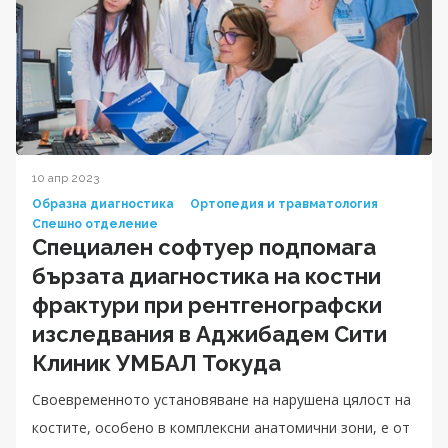
10 апр 2023
Образна диагностика
Ортопедия и травматология
Спешно отделение
Специален софтуер подпомага
бързата диагностика на костни
фрактури при рентгенографски
изследвания в Аджибадем Сити
Клиник УМБАЛ Токуда
Своевременното установяване на нарушена цялост на
костите, особено в комплексни анатомични зони, е от