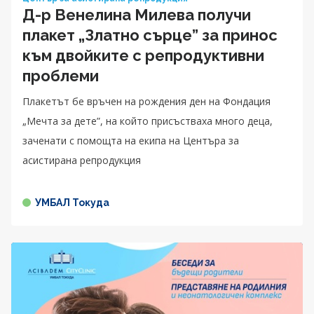
Д-р Венелина Милева получи
плакет „Златно сърце” за принос
към двойките с репродуктивни
проблеми
Плакетът бе връчен на рождения ден на Фондация
„Мечта за дете”, на който присъстваха много деца,
заченати с помощта на екипа на Центъра за
асистирана репродукция
УМБАЛ Токуда