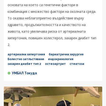
основата на което са генетични фактори в
комбинация с множество фактори на околната среда.
То оказва неблагоприятно въздействие върху
здравето, продължителността и качеството на
живота, като увеличава риска от артериалната
хипертония, повишен холестерол, захарен диабет тип
2.
артериална хипертония
бариатрична хирургия
Болестно затлъстяване
ендокринология
захарен диабет тип 2
остеоартрит
стеатоза
УМБАЛ Токуда