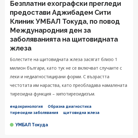
Безплатни ехографски прегледи
предостави Аджибадем Сити
Клиник УМБАЛ Токуда, по повод
Международния ден за
заболяванията на щитовидната
жлеза
Болестите на щитовидната жлеза засягат близо 1
милион българи, като тук не се включват случаите с
леки и недиагностицирани форми. С възрастта
честотата им нараства, като преобладава намалената
тиреоидна функция – хипотиреоидизъм.
ендокринология
Образна диагностика
тиреоидни заболявания
щитовидна жлеза
УМБАЛ Токуда