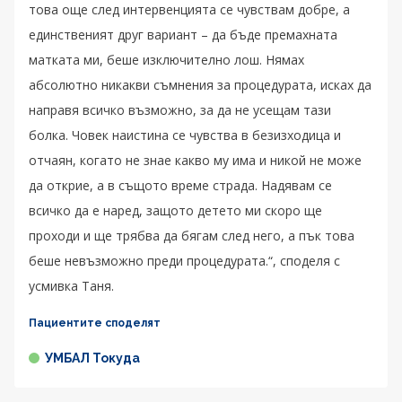
това още след интервенцията се чувствам добре, а
единственият друг вариант – да бъде премахната
матката ми, беше изключително лош. Нямах
абсолютно никакви съмнения за процедурата, исках да
направя всичко възможно, за да не усещам тази
болка. Човек наистина се чувства в безизходица и
отчаян, когато не знае какво му има и никой не може
да открие, а в същото време страда. Надявам се
всичко да е наред, защото детето ми скоро ще
проходи и ще трябва да бягам след него, а пък това
беше невъзможно преди процедурата.“, споделя с
усмивка Таня.
Пациентите споделят
УМБАЛ Токуда