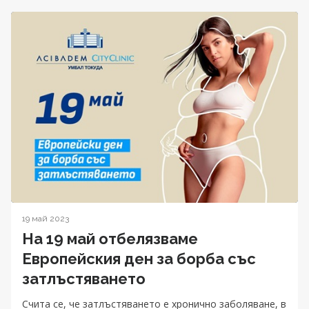
19 май 2023
На 19 май отбелязваме
Европейския ден за борба със
затлъстяването
Счита се, че затлъстяването е хронично заболяване, в