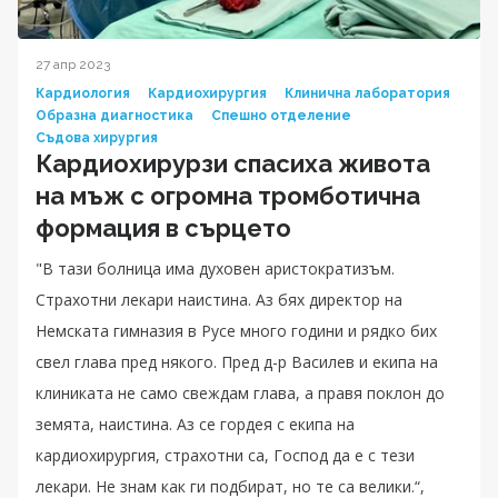
27 апр 2023
Кардиология
Кардиохирургия
Клинична лаборатория
Образна диагностика
Спешно отделение
Съдова хирургия
Кардиохирурзи спасиха живота
на мъж с огромна тромботична
формация в сърцето
"В тази болница има духовен аристократизъм.
Страхотни лекари наистина. Аз бях директор на
Немската гимназия в Русе много години и рядко бих
свел глава пред някого. Пред д-р Василев и екипа на
клиниката не само свеждам глава, а правя поклон до
земята, наистина. Аз се гордея с екипа на
кардиохирургия, страхотни са, Господ да е с тези
лекари. Не знам как ги подбират, но те са велики.“,