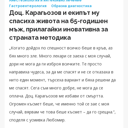
Анестезиология и интензивно лечение
Гастроентерология
Образна диагностика
Доц. Карагьозов и екипът му
спасиха живота на 65-годишен
мъж, прилагайки иновативна за
страната методика
„Когато дойдох по спешност всичко беше в кръв, аз
бях много зле. Много лекари се заеха с моя случай,
дори не мога да ги изброя всичките. Те просто
направиха чудеса, за да ме спасят и не се отказаха в
нито един момент, търсеха вариант и бяха решени да
ме спасят. Сега съм много добре, не мога да се
оплача. Доц. Карагьозов ме избави от смъртта.
Огромен късмет беше, че именно той се зае с моя
случай, вярвам че това беше късмет – да го срещна.“,
споделя с усмивка Любомир.