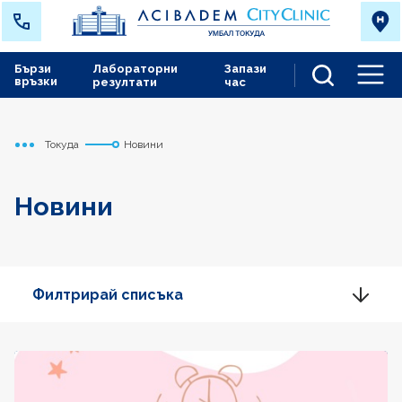
Бързи
Лабораторни
Запази
връзки
резултати
час
Men
Токуда
Новини
Начало
Новини
Филтрирай списъка