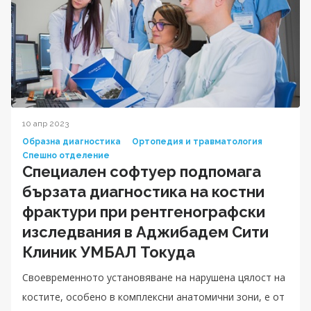
10 апр 2023
Образна диагностика
Ортопедия и травматология
Спешно отделение
Специален софтуер подпомага
бързата диагностика на костни
фрактури при рентгенографски
изследвания в Аджибадем Сити
Клиник УМБАЛ Токуда
Своевременното установяване на нарушена цялост на
костите, особено в комплексни анатомични зони, е от