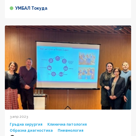
УМБАЛ Токуда
3 апр 2023
Гръдна хирургия
Клинична патология
Образна диагностика
Пневмология