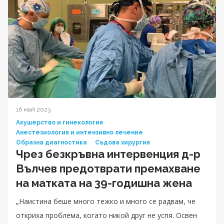
16 май 2023
Акушерство и гинекология
Анестезиология и интензивно лечение
Образна диагностика
Съдова хирургия
Чрез безкръвна интервенция д-р
Вълчев предотврати премахване
на матката на 39-годишна жена
„Наистина беше много тежко и много се радвам, че
откриха проблема, когато никой друг не успя. Освен