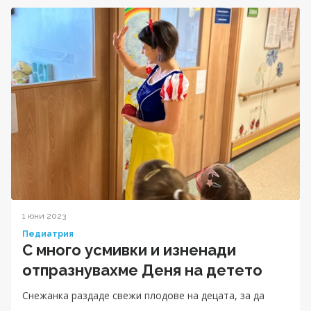
1 юни 2023
Педиатрия
С много усмивки и изненади
отпразнувахме Деня на детето
Снежанка раздаде свежи плодове на децата, за да