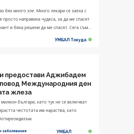
з бях много зле. Много лекари се заеха с
Те просто направиха чудеса, за да ме спасят
иант и бяха решени да ме спасят. Сега съм
зов ме избави от смъртта. Огромен късмет
УМБАЛ Токуда
че това беше късмет – да го срещна.“,
ди предостави Аджибадем
о повод Международния ден
ата жлеза
зрастта честотата им нараства, като
потиреоидизъм.
 заболявания
УМБАЛ