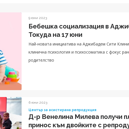
9 юни 2023
Бебешка социализация в Аджи
Токуда на 17 юни
Най-новата инициатива на Аджибадем Сити Клини
клинична психология и психосоматика с фокус ран
родителство
6 юни 2023
Център за асистирана репродукция
Д-р Венелина Милева получи пл
принос към двойките с репрод