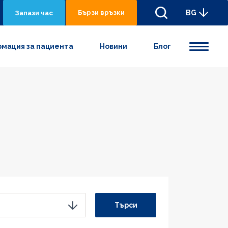
Бързи връзки
BG
Запази час
мация за пациента
Новини
Блог
Търси