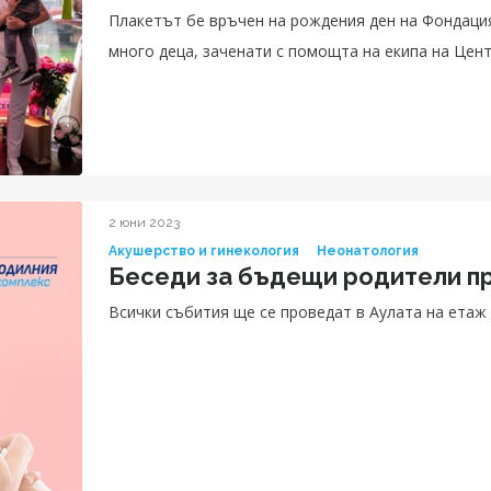
Плакетът бе връчен на рождения ден на Фондация
много деца, заченати с помощта на екипа на Цен
2 юни 2023
Акушерство и гинекология
Неонатология
Беседи за бъдещи родители пр
Всички събития ще се проведат в Аулата на етаж