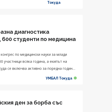
Токуда
разна диагностика
 600 студенти по медицина
 конгрес по медицински науки за млади
0 участници всяка година, а екипът на
уда се включва активно за поредна година.
ина и млади лекари от цял свят да
УМБАЛ Токуда
 лекции в рамките на няколко дни, както и в
вноизвестни учени и лекари.
ския ден за борба със