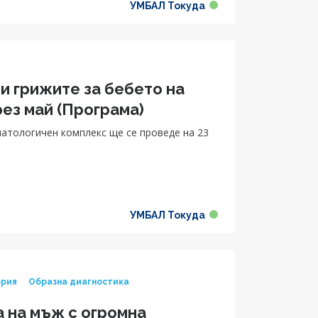
УМБАЛ Токуда
, когато не знае какво му има и никой не
м се всичко да е наред, защото детето ми
о, а пък това беше невъзможно преди
и грижите за бебето на
ез май (Програма)
атологичен комплекс ще се проведе на 23
УМБАЛ Токуда
ория
Образна диагностика
 на мъж с огромна