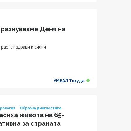
празнувахме Деня на
 растат здрави и силни
УМБАЛ Токуда
рология
Образна диагностика
асиха живота на 65-
ативна за страната