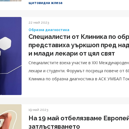
щитовидна жлеза
22 май 2023
Образна диагностика
Специалисти от Клиника по об
представиха уъркшоп пред над
и млади лекари от цял свят
Специалистите взеха участие в XXI Международен
лекари и студенти. Форумът посреща повече от 60
Клиника по образна диагностика в АСК УМБАЛ Ток
Конгресът дава възможност на студенти по медиц
представят изследователската си работа в редица
различни практически семинари и лекции от свето
19 май 2023
На 19 май отбелязваме Европей
затлъстяването