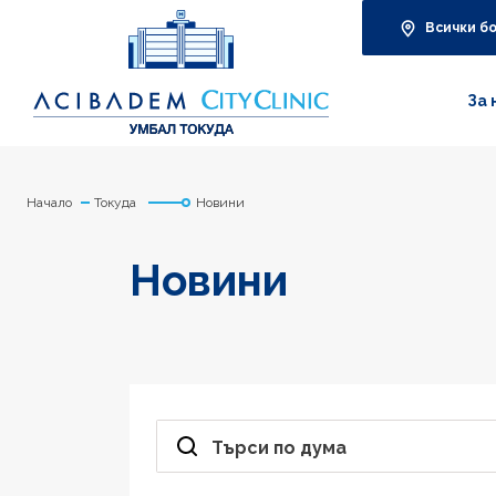
Всички б
За 
Начало
Токуда
Новини
Новини
Търси по дума