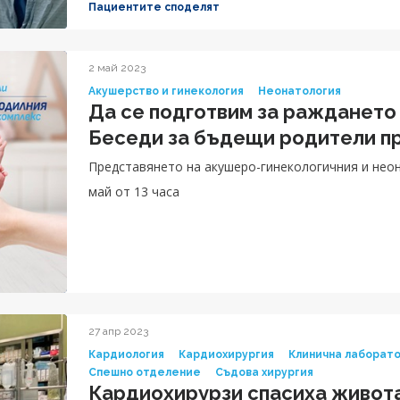
Пациентите споделят
Човек наистина се чувства в безизходица и отчаян
може да открие, а в същото време страда. Надява
скоро ще проходи и ще трябва да бягам след нег
2 май 2023
Акушерство и гинекология
Неонатология
процедурата.“, споделя с усмивка Таня.
Да се подготвим за раждането 
Беседи за бъдещи родители пр
Представянето на акушеро-гинекологичния и неон
май от 13 часа
27 апр 2023
Кардиология
Кардиохирургия
Клинична лаборат
Спешно отделение
Съдова хирургия
Кардиохирурзи спасиха живота