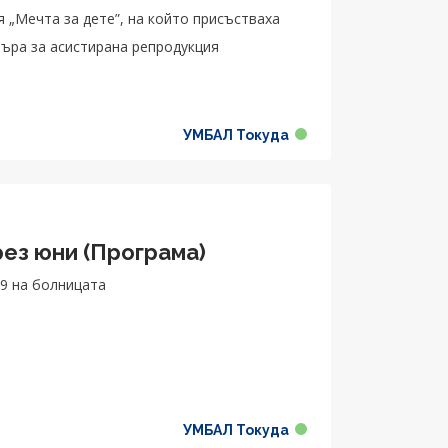
 „Мечта за дете”, на който присъстваха
търа за асистирана репродукция
УМБАЛ Токуда
ез юни (Програма)
 9 на болницата
УМБАЛ Токуда