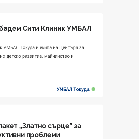
бадем Сити Клиник УМБАЛ
к УМБАЛ Токуда и екипа на Центъра за
но детско развитие, майчинство и
УМБАЛ Токуда
акет „Златно сърце” за
уктивни проблеми