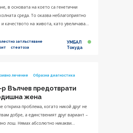
не, в основата на което са генетични
колната среда. То оказва неблагоприятно
и качеството на живота, като увеличава
терол, захарен диабет тип 2.
олестно затлъстяване
УМБАЛ
Токуда
рит
стеатоза
нзивно лечение
Образна диагностика
-р Вълчев предотврати
годишна жена
е откриха проблема, когато никой друг не
твам добре, а единственият друг вариант –
лно лош. Нямах абсолютно никакви
о възможно, за да не усещам тази болка.