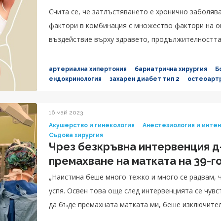
Счита се, че затлъстяването е хронично заболява
фактори в комбинация с множество фактори на о
въздействие върху здравето, продължителността 
риска от артериалната хипертония, повишен холес
артериална хипертония
бариатрична хирургия
Б
ендокринология
захарен диабет тип 2
остеоарт
16 май 2023
Акушерство и гинекология
Анестезиология и инте
Съдова хирургия
Чрез безкръвна интервенция д
премахване на матката на 39-
„Наистина беше много тежко и много се радвам, ч
успя. Освен това още след интервенцията се чувс
да бъде премахната матката ми, беше изключите
съмнения за процедурата, исках да направя всичк