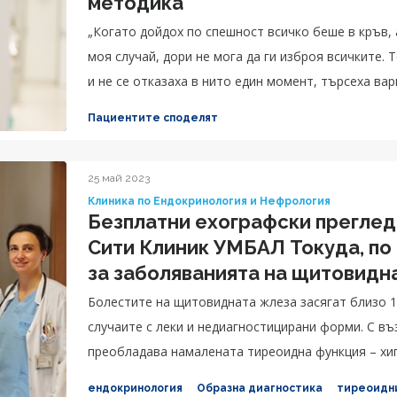
методика
„Когато дойдох по спешност всичко беше в кръв, а
моя случай, дори не мога да ги изброя всичките. 
и не се отказаха в нито един момент, търсеха вар
много добре, не мога да се оплача. Доц. Карагьо
Пациентите споделят
беше, че именно той се зае с моя случай, вярвам 
споделя с усмивка Любомир.
25 май 2023
Клиника по Ендокринология и Нефрология
Безплатни ехографски прегле
Сити Клиник УМБАЛ Токуда, п
за заболяванията на щитовидн
Болестите на щитовидната жлеза засягат близо 1 милион българи, като тук не се включват
случаите с леки и недиагностицирани форми. С въ
преобладава намалената тиреоидна функция – хи
ендокринология
Образна диагностика
тиреоидни